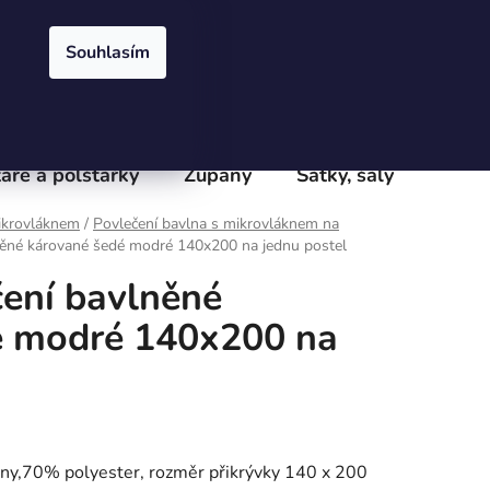
Přihlášení
Registrace
obchodu
Velkoobchod
Podmínky ochrany osobních údajů
e
Souhlasím
PRÁZDNÝ KOŠÍK
NÁKUPNÍ
KOŠÍK
áře a polštářky
Župany
Šátky, šály
Batoh
ikrovláknem
/
Povlečení bavlna s mikrovláknem na
lněné kárované šedé modré 140x200 na jednu postel
čení bavlněné
é modré 140x200 na
lny,70% polyester, rozměr přikrývky 140 x 200