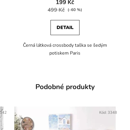
199 Kč
499 Kč
(–60 %)
DETAIL
Černá látková crossbody taška se šedým
potiskem Paris
Podobné produkty
342
Kód:
3348