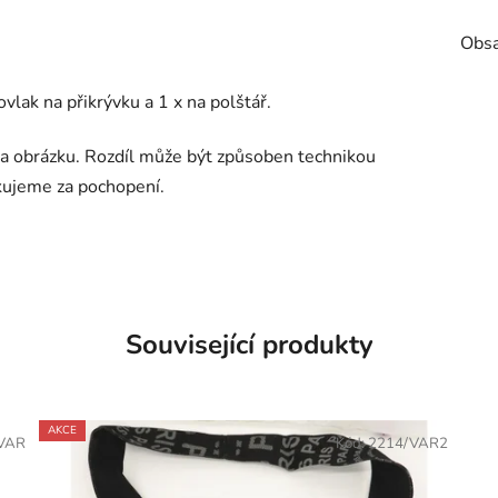
Obsa
vlak na přikrývku a 1 x na polštář.
a obrázku. Rozdíl může být způsoben technikou
kujeme za pochopení.
Související produkty
AKCE
VAR
Kód:
2214/VAR2