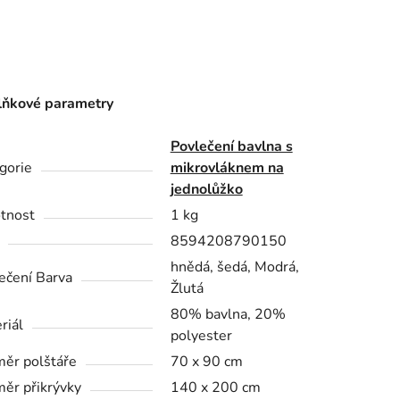
ňkové parametry
Povlečení bavlna s
gorie
mikrovláknem na
jednolůžko
tnost
1 kg
8594208790150
hnědá, šedá, Modrá,
ečení Barva
Žlutá
80% bavlna, 20%
riál
polyester
ěr polštáře
70 x 90 cm
ěr přikrývky
140 x 200 cm