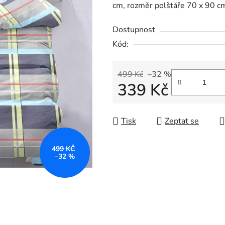
cm, rozměr polštáře 70 x 90 c
Dostupnost
Kód:
499 Kč
–32 %
339 Kč
Měrná cena:
Tisk
Zeptat se
499 KČ
–32 %