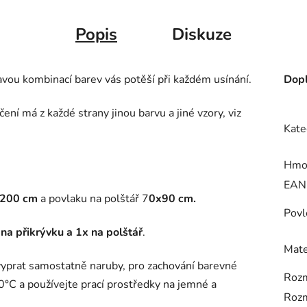
Popis
Diskuze
vou kombinací barev vás potěší při každém usínání.
Dopl
ní má z každé strany jinou barvu a jiné vzory, viz
Kate
Hmo
EAN
200 cm
a povlaku na polštář 7
0x90 cm.
Povl
na přikrývku a 1x na polštář
.
Mate
yprat samostatně naruby, pro zachování barevné
Rozm
40°C a používejte prací prostředky na jemné a
Rozm