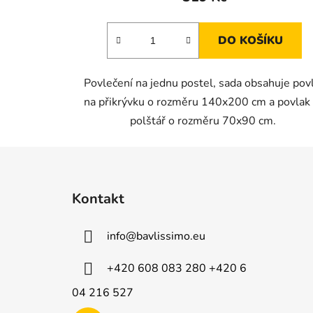
DO KOŠÍKU
Povlečení na jednu postel, sada obsahuje pov
na přikrývku o rozměru 140x200 cm a povlak
polštář o rozměru 70x90 cm.
Z
á
Kontakt
p
a
info
@
bavlissimo.eu
t
í
+420 608 083 280 +420 6
04 216 527