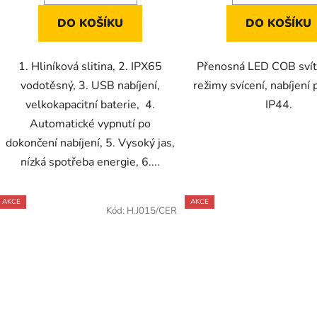
DO KOŠÍKU
DO KOŠÍKU
1. Hliníková slitina, 2. IPX65
Přenosná LED COB svíti
vodotěsný, 3. USB nabíjení,
režimy svícení, nabíjení
velkokapacitní baterie, 4.
IP44.
Automatické vypnutí po
dokončení nabíjení, 5. Vysoký jas,
nízká spotřeba energie, 6....
AKCE
AKCE
Kód:
H.J015/CER