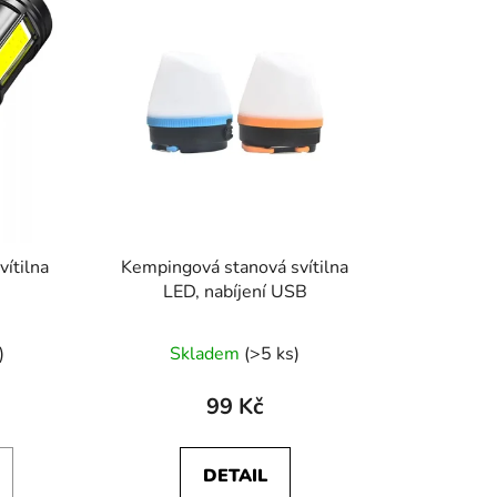
í
p
r
o
d
u
k
t
ů
ítilna
Kempingová stanová svítilna
LED, nabíjení USB
)
Skladem
(>5 ks)
99 Kč
DETAIL