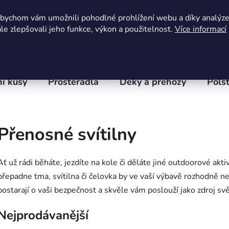
Obchodní podmínky
Kontaktní formulář
Hodnocení 
abychom vám umožnili pohodlné prohlížení webu a díky analýz
e zlepšovali jeho funkce, výkon a použitelnost.
Více informací
í kusy
Prostěradla
Deky a přehozy
Polšt
Přenosné svítilny
Ať už rádi běháte, jezdíte na kole či děláte jiné outdoorové akt
přepadne tma, svítilna či čelovka by ve vaší výbavě rozhodně ne
postarají o vaši bezpečnost a skvěle vám poslouží jako zdroj svět
Nejprodávanější