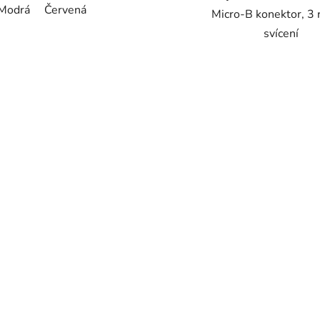
Modrá
Červená
Micro-B konektor, 3 
svícení
O
v
l
á
d
a
c
í
p
r
v
k
y
v
ý
p