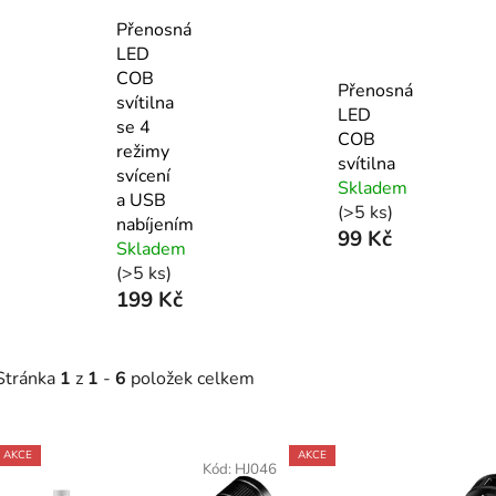
Přenosná
LED
COB
Přenosná
svítilna
LED
se 4
COB
režimy
svítilna
svícení
Skladem
a USB
(>5 ks)
nabíjením
99 Kč
Skladem
(>5 ks)
199 Kč
Stránka
1
z
1
-
6
položek celkem
V
AKCE
AKCE
ý
Kód:
HJ046