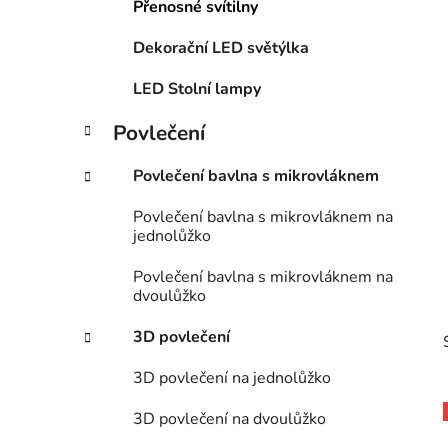
Přenosné svítilny
p
a
Dekorační LED světýlka
n
LED Stolní lampy
e
l
Povlečení
Povlečení bavlna s mikrovláknem
Povlečení bavlna s mikrovláknem na
jednolůžko
Povlečení bavlna s mikrovláknem na
dvoulůžko
3D povlečení
3D povlečení na jednolůžko
3D povlečení na dvoulůžko