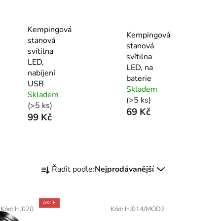
Kempingová
Kempingová
stanová
stanová
svítilna
svítilna
LED,
LED, na
nabíjení
baterie
USB
Skladem
Skladem
(>5 ks)
(>5 ks)
69 Kč
99 Kč
Ř
Řadit podle:
Nejprodávanější
a
z
e
AKCE
Kód:
HJ020
Kód:
HJ014/MOD2
n