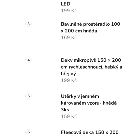
LED
199 Kč
Bavlněné prostěradlo 100
x 200 cm hnědá
169 Kč
Deky mikroplyš 150 × 200
cm rychleschnoucí, hebký a
hřejivý
199 Kč
Utěrky v jemném
károvaném vzoru- hnědá
3ks
159 Kč
Fleecová deka 150 x 200