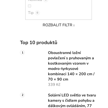
Tip
0
ROZBALIT FILTR
Top 10 produktů
Oboustranné ložní
povlečení s pruhovaným a
kostkovaným vzorem v
modro-tyrkysové
kombinaci 140 × 200 cm /
70 × 90 cm
339 Kč
Solární LED světlo ve tvaru
kamery s čidlem pohybu a
dálkovým ovládáním, 77