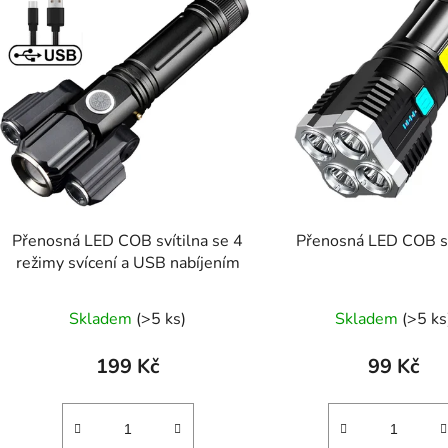
p
s
p
r
o
d
u
k
t
Přenosná LED COB svítilna se 4
Přenosná LED COB sv
režimy svícení a USB nabíjením
ů
Skladem
(>5 ks)
Skladem
(>5 ks
199 Kč
99 Kč