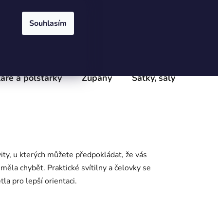
Přihlášení
Registrace
obchodu
Velkoobchod
Podmínky ochrany osobních údajů
e
Souhlasím
PRÁZDNÝ KOŠÍK
NÁKUPNÍ
KOŠÍK
áře a polštářky
Župany
Šátky, šály
Batoh
ivity, u kterých můžete předpokládat, že vás
měla chybět. Praktické svítilny a čelovky se
la pro lepší orientaci.