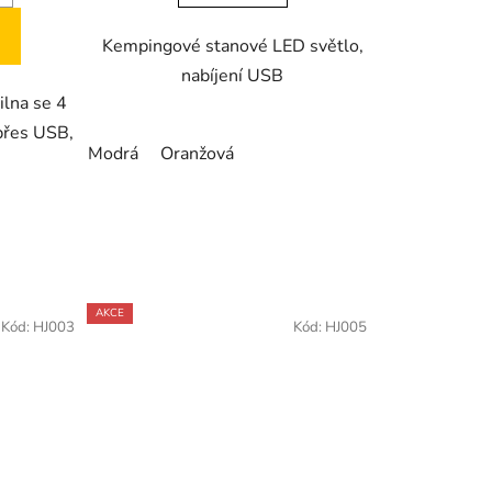
Kempingové stanové LED světlo,
nabíjení USB
lna se 4
 přes USB,
Modrá
Oranžová
AKCE
Kód:
HJ003
Kód:
HJ005