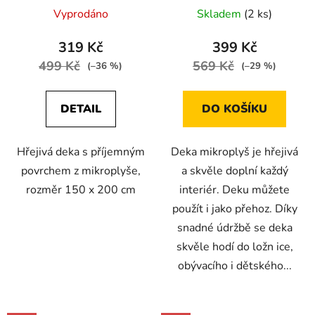
Vyprodáno
Skladem
(2 ks)
319 Kč
399 Kč
499 Kč
569 Kč
(–36 %)
(–29 %)
DETAIL
DO KOŠÍKU
Hřejivá deka s příjemným
Deka mikroplyš je hřejivá
povrchem z mikroplyše,
a skvěle doplní každý
rozměr 150 x 200 cm
interiér. Deku můžete
použít i jako přehoz. Díky
snadné údržbě se deka
skvěle hodí do ložn ice,
obývacího i dětského...