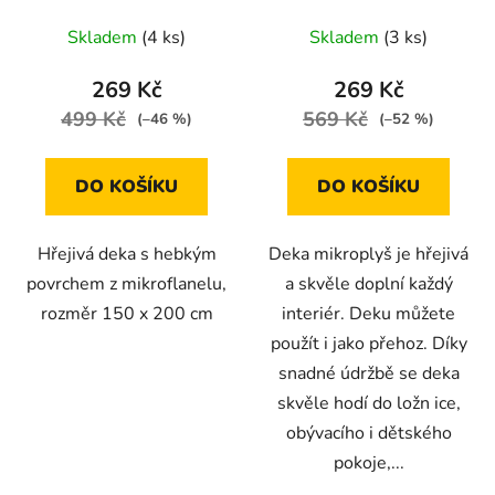
Skladem
(4 ks)
Skladem
(3 ks)
269 Kč
269 Kč
499 Kč
569 Kč
(–46 %)
(–52 %)
DO KOŠÍKU
DO KOŠÍKU
Hřejivá deka s hebkým
Deka mikroplyš je hřejivá
povrchem z mikroflanelu,
a skvěle doplní každý
rozměr 150 x 200 cm
interiér. Deku můžete
použít i jako přehoz. Díky
snadné údržbě se deka
skvěle hodí do ložn ice,
obývacího i dětského
pokoje,...