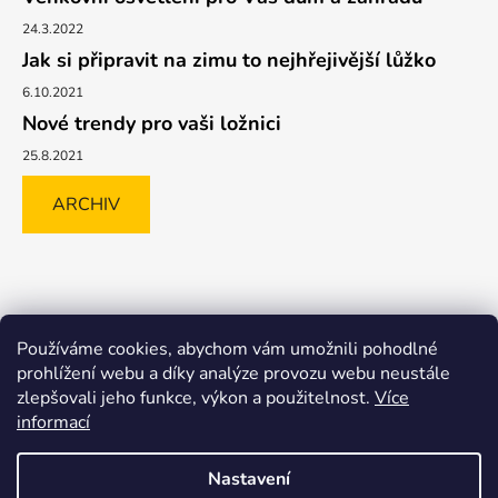
24.3.2022
Jak si připravit na zimu to nejhřejivější lůžko
6.10.2021
Nové trendy pro vaši ložnici
25.8.2021
ARCHIV
Shoptet.cz
GLAMI.CZ
FAVI.CZ
Heureka
BIANO.CZ
Používáme cookies, abychom vám umožnili pohodlné
MALL.CZ
prohlížení webu a díky analýze provozu webu neustále
zlepšovali jeho funkce, výkon a použitelnost.
Více
informací
Nastavení