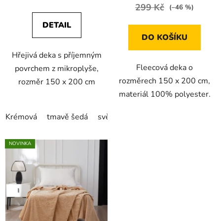
299 Kč
(–46 %)
DETAIL
DO KOŠÍKU
Hřejivá deka s příjemným
Fleecová deka o
povrchem z mikroplyše,
rozměrech 150 x 200 cm,
rozměr 150 x 200 cm
materiál 100% polyester.
Krémová
tmavě šedá
světle šedá
Tmavě hnědá
NOVINKA