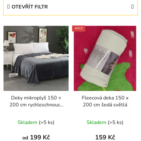
e
OTEVŘÍT FILTR
n
í
V
p
AKCE
ý
r
p
o
i
d
s
u
p
k
r
t
o
ů
d
Deky mikroplyš 150 ×
Fleecová deka 150 x
u
200 cm rychleschnoucí,
200 cm šedá světlá
k
hebký a hřejivý
t
Skladem
(>5 ks)
Skladem
(>5 ks)
ů
199 Kč
159 Kč
od