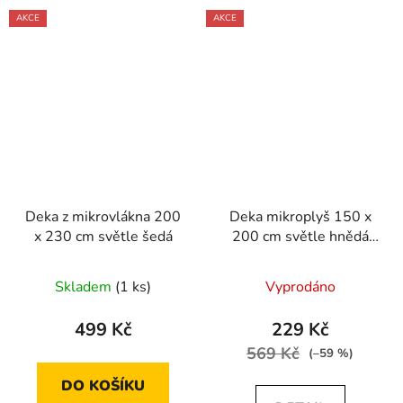
AKCE
AKCE
Deka z mikrovlákna 200
Deka mikroplyš 150 x
x 230 cm světle šedá
200 cm světle hnědá
deka
Skladem
(1 ks)
Vyprodáno
499 Kč
229 Kč
569 Kč
(–59 %)
DO KOŠÍKU