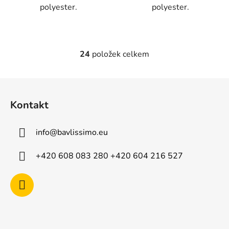
polyester.
polyester.
24
položek celkem
O
v
l
Z
á
á
d
Kontakt
p
a
a
c
info
@
bavlissimo.eu
t
í
p
í
+420 608 083 280 +420 604 216 527
r
v
k
y
v
ý
p