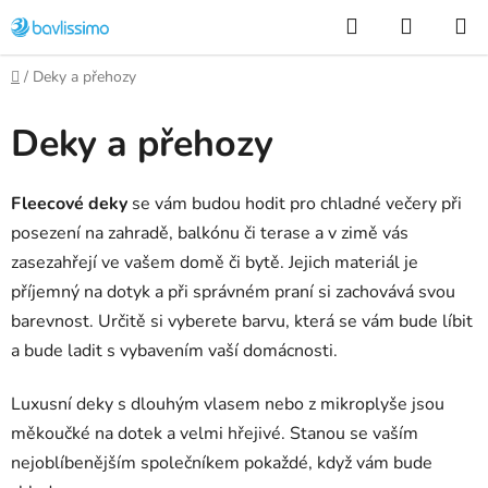
Přejít
Hledat
NÁKUP
na
KOŠÍK
obsah
Domů
/
Deky a přehozy
Deky a přehozy
Fleecové deky
se vám budou hodit pro chladné večery při
posezení na zahradě, balkónu či terase a v zimě vás
zasezahřejí ve vašem domě či bytě. Jejich materiál je
příjemný na dotyk a při správném praní si zachovává svou
barevnost. Určitě si vyberete barvu, která se vám bude líbit
a bude ladit s vybavením vaší domácnosti.
Luxusní deky s dlouhým vlasem nebo z mikroplyše jsou
měkoučké na dotek a velmi hřejivé. Stanou se vaším
nejoblíbenějším společníkem pokaždé, když vám bude