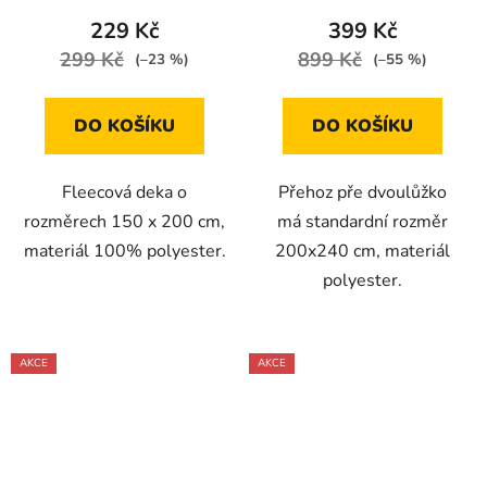
229 Kč
399 Kč
299 Kč
899 Kč
(–23 %)
(–55 %)
DO KOŠÍKU
DO KOŠÍKU
Fleecová deka o
Přehoz pře dvoulůžko
rozměrech 150 x 200 cm,
má standardní rozměr
materiál 100% polyester.
200x240 cm, materiál
polyester.
AKCE
AKCE