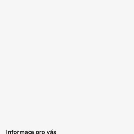
i
s
u
Informace pro vás