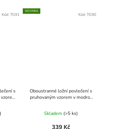
NOVINKA
Kód:
TG91
Kód:
TG90
lečení s
Oboustranné ložní povlečení s
 vzorem
pruhovaným vzorem v modro-
mbinaci
šedé kombinaci 140 × 200 cm /
 90 cm
70 × 90 cm
)
Skladem
(>5 ks)
339 Kč