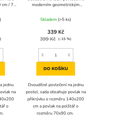
 cm / 70
moderním geometrickým
vzorem v pastelových barvách
140 × 200 cm / 70 × 90 cm
)
Skladem
(>5 ks)
339 Kč
399 Kč
)
(–15 %)
DO KOŠÍKU
a jednu
Dvoudílné povlečení na jednu
povlak na
postel, sada obsahuje povlak na
140x200
přikrývku o rozměru 140x200
tář o
cm a povlak na polštář o
cm.
rozměru 70x90 cm.