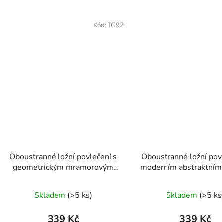
Kód:
TG92
Oboustranné ložní povlečení s
Oboustranné ložní pov
geometrickým mramorovým
moderním abstraktním
vzorem v šedo-černé kombinaci
v růžovo-oranžové ko
140 × 200 cm / 70 × 90 cm
140 × 200 cm / 70 ×
Skladem
(>5 ks)
Skladem
(>5 ks
339 Kč
339 Kč