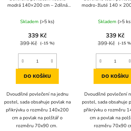
modrá 140×200 cm – 2dílná
modro-žluté 140 × 200
ů
sada, zip
× 90 cm
Skladem
(>5 ks)
Skladem
(>5 ks
339 Kč
339 Kč
399 Kč
399 Kč
(–15 %)
(–15 %
DO KOŠÍKU
DO KOŠÍKU
Dvoudílné povlečení na jednu
Dvoudílné povlečení n
postel, sada obsahuje povlak na
postel, sada obsahuje 
přikrývku o rozměru 140x200
přikrývku o rozměru 
cm a povlak na polštář o
cm a povlak na polš
rozměru 70x90 cm.
rozměru 70x90 