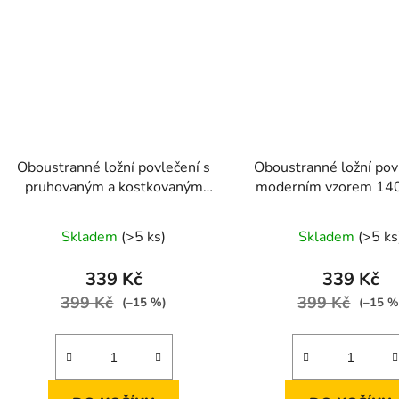
Oboustranné ložní povlečení s
Oboustranné ložní pov
pruhovaným a kostkovaným
moderním vzorem 140 × 200
vzorem v modro-tyrkysové
cm / 70 × 90 c
kombinaci 140 × 200 cm / 70 ×
Skladem
(>5 ks)
Skladem
(>5 ks
90 cm
339 Kč
339 Kč
399 Kč
399 Kč
(–15 %)
(–15 %