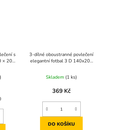
lečení s
3-dílné oboustranné povlečení
elegantní fotbal 3 D 140x200
m
cm
)
Skladem
(1 ks)
369 Kč
)
DO KOŠÍKU