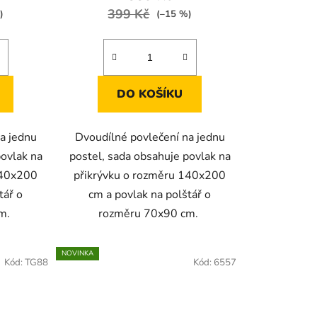
399 Kč
)
(–15 %)
DO KOŠÍKU
a jednu
Dvoudílné povlečení na jednu
povlak na
postel, sada obsahuje povlak na
140x200
přikrývku o rozměru 140x200
tář o
cm a povlak na polštář o
cm.
rozměru 70x90 cm.
NOVINKA
Kód:
TG88
Kód:
6557