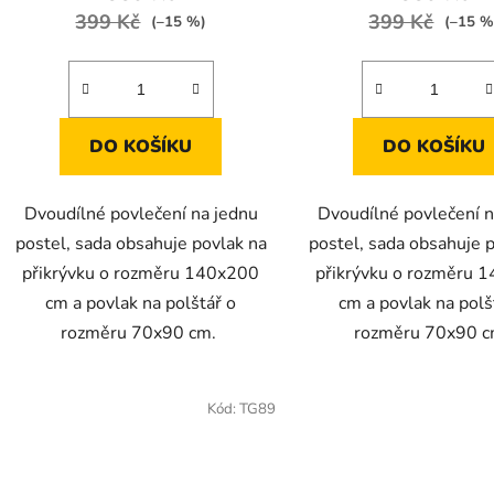
399 Kč
399 Kč
(–15 %)
(–15 %
DO KOŠÍKU
DO KOŠÍKU
Dvoudílné povlečení na jednu
Dvoudílné povlečení n
postel, sada obsahuje povlak na
postel, sada obsahuje 
přikrývku o rozměru 140x200
přikrývku o rozměru 
cm a povlak na polštář o
cm a povlak na polš
rozměru 70x90 cm.
rozměru 70x90 
Kód:
TG89