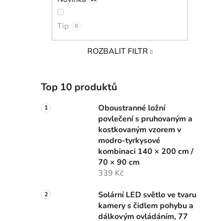
Tip
0
ROZBALIT FILTR
Top 10 produktů
Oboustranné ložní
povlečení s pruhovaným a
kostkovaným vzorem v
modro-tyrkysové
kombinaci 140 × 200 cm /
70 × 90 cm
339 Kč
Solární LED světlo ve tvaru
kamery s čidlem pohybu a
dálkovým ovládáním, 77