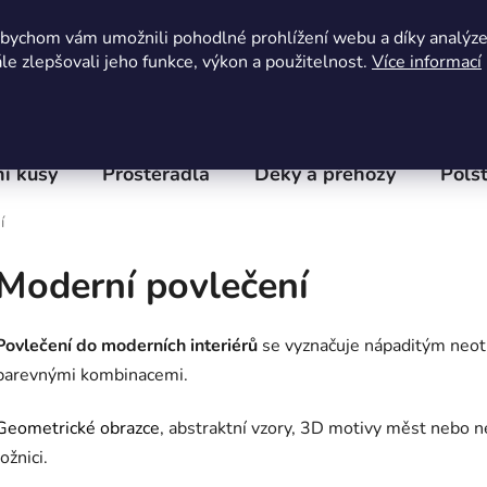
Obchodní podmínky
Kontaktní formulář
Hodnocení 
abychom vám umožnili pohodlné prohlížení webu a díky analýz
e zlepšovali jeho funkce, výkon a použitelnost.
Více informací
í kusy
Prostěradla
Deky a přehozy
Polšt
í
Moderní povlečení
Povlečení do moderních interiérů
se vyznačuje nápaditým neot
barevnými kombinacemi.
Geometrické obrazce
, abstraktní vzory, 3D motivy měst nebo n
ložnici.