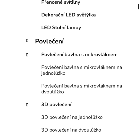
Přenosné svítilny
p
a
Dekorační LED světýlka
n
LED Stolní lampy
e
l
Povlečení
Povlečení bavlna s mikrovláknem
Povlečení bavlna s mikrovláknem na
jednolůžko
Povlečení bavlna s mikrovláknem na
dvoulůžko
3D povlečení
3D povlečení na jednolůžko
3D povlečení na dvoulůžko