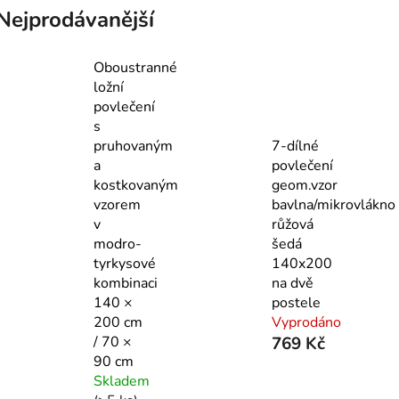
Nejprodávanější
Oboustranné
ložní
povlečení
s
pruhovaným
7-dílné
a
povlečení
kostkovaným
geom.vzor
vzorem
bavlna/mikrovlákno
v
růžová
modro-
šedá
tyrkysové
140x200
kombinaci
na dvě
140 ×
postele
200 cm
Vyprodáno
/ 70 ×
769 Kč
90 cm
Skladem