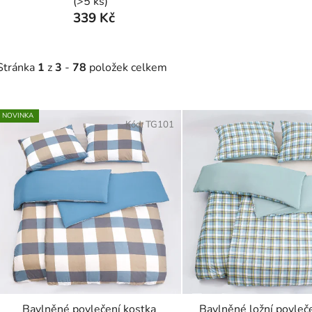
(>5 ks)
339 Kč
Stránka
1
z
3
-
78
položek celkem
V
NOVINKA
ý
Kód:
TG101
p
s
p
r
o
d
u
k
t
Bavlněné povlečení kostka
Bavlněné ložní povleč