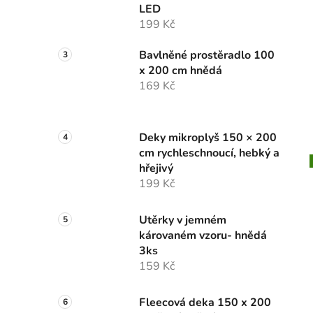
LED
199 Kč
Bavlněné prostěradlo 100
x 200 cm hnědá
169 Kč
Deky mikroplyš 150 × 200
cm rychleschnoucí, hebký a
hřejivý
199 Kč
Utěrky v jemném
károvaném vzoru- hnědá
3ks
159 Kč
Fleecová deka 150 x 200