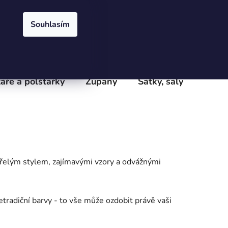
Přihlášení
Registrace
obchodu
Velkoobchod
Podmínky ochrany osobních údajů
e
Souhlasím
PRÁZDNÝ KOŠÍK
NÁKUPNÍ
KOŠÍK
áře a polštářky
Župany
Šátky, šály
Batoh
řelým stylem, zajímavými vzory a odvážnými
etradiční barvy - to vše může ozdobit právě vaši