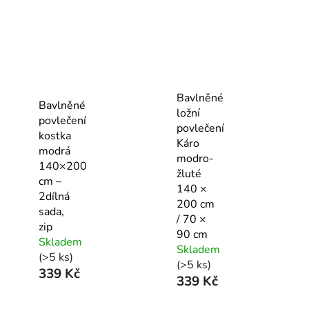
Bavlněné
Bavlněné
ložní
povlečení
povlečení
kostka
Káro
modrá
modro-
140×200
žluté
cm –
140 ×
2dílná
200 cm
sada,
/ 70 ×
zip
90 cm
Skladem
Skladem
(>5 ks)
(>5 ks)
339 Kč
339 Kč