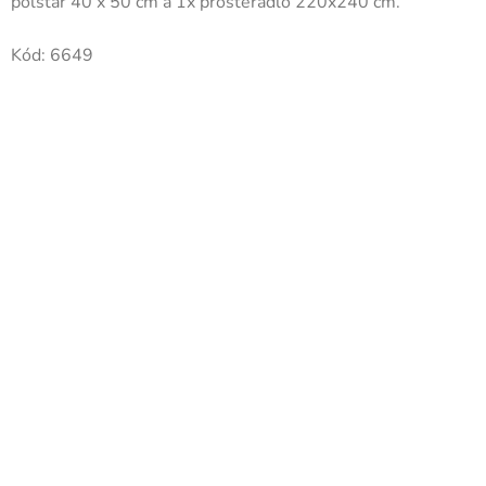
polštář 40 x 50 cm a 1x prostěradlo 220x240 cm.
Kód:
6649