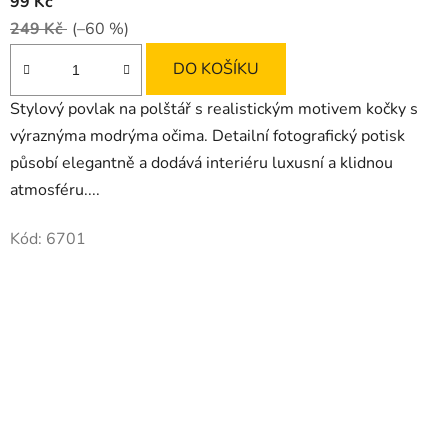
99 Kč
249 Kč
(–60 %)
DO KOŠÍKU
Stylový povlak na polštář s realistickým motivem kočky s
výraznýma modrýma očima. Detailní fotografický potisk
působí elegantně a dodává interiéru luxusní a klidnou
atmosféru....
Kód:
6701