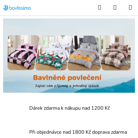
Přejít
Hledat
NÁKUP
na
KOŠÍK
obsah
V
í
t
Předchozí
Následuj
e
j
t
e
v
Dárek zdarma k nákupu nad 1200 Kč
n
a
Při objednávce nad 1800 Kč doprava zdarma
š