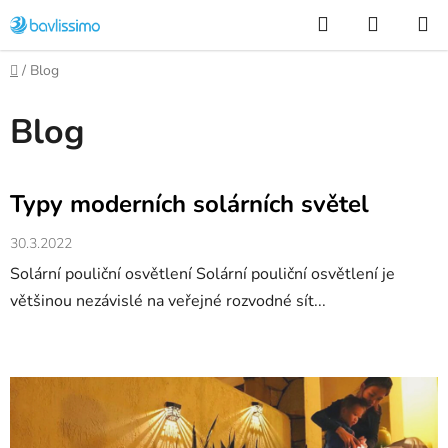
Přejít
Hledat
NÁKUP
na
KOŠÍK
obsah
Domů
/
Blog
Blog
V
Typy moderních solárních světel
ý
p
30.3.2022
i
Solární pouliční osvětlení Solární pouliční osvětlení je
s
většinou nezávislé na veřejné rozvodné sít...
č
l
á
n
k
ů