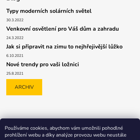
Typy moderních solárních světel
30.3.2022
Venkovní osvětlení pro Váš dům a zahradu
24.3.2022
Jak si připravit na zimu to nejhřejivější lůžko
6.10.2021
Nové trendy pro vaši ložnici
25.8.2021
ARCHIV
Shoptet.cz
GLAMI.CZ
FAVI.CZ
Heureka
BIANO.CZ
Používáme cookies, abychom vám umožnili pohodlné
MALL.CZ
prohlížení webu a díky analýze provozu webu neustále