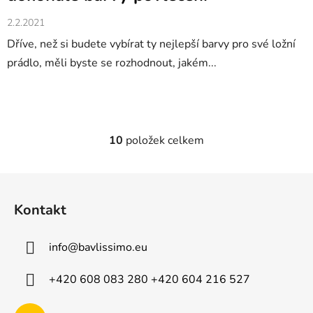
2.2.2021
Dříve, než si budete vybírat ty nejlepší barvy pro své ložní
prádlo, měli byste se rozhodnout, jakém...
10
položek celkem
O
v
l
Z
á
á
d
Kontakt
p
a
a
c
info
@
bavlissimo.eu
t
í
p
í
+420 608 083 280 +420 604 216 527
r
v