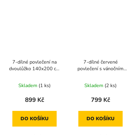
7-dílné povlečení na
7-dílné červené
dvoulůžko 140x200 cm
povlečení s vánočním
černý mramor
motivem soby a darků
Skladem
(1 ks)
Skladem
(2 ks)
899 Kč
799 Kč
DO KOŠÍKU
DO KOŠÍKU