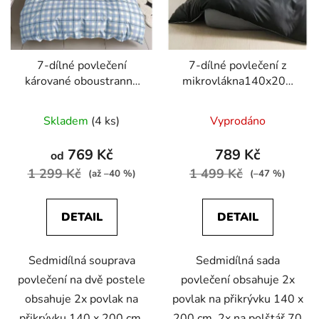
r
t
o
ů
d
7-dílné povlečení
7-dílné povlečení z
u
kárované oboustranné
mikrovlákna140x200
k
140x200 cm na dvě
cm šedá ombre
t
postele
Skladem
(4 ks)
Vyprodáno
ů
769 Kč
789 Kč
od
1 299 Kč
1 499 Kč
(až –40 %)
(–47 %)
DETAIL
DETAIL
Sedmidílná souprava
Sedmidílná sada
povlečení na dvě postele
povlečení obsahuje 2x
obsahuje 2x povlak na
povlak na přikrývku 140 x
přikrývku 140 x 200 cm,
200 cm, 2x na polštář 70