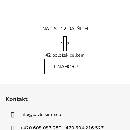
NAČÍST 12 DALŠÍCH
S
1
t
2
r
O
á
42
položek celkem
v
n
l
k
NAHORU
á
o
d
v
a
á
Z
c
n
á
í
í
Kontakt
p
p
r
a
v
info
@
bavlissimo.eu
t
k
í
y
+420 608 083 280 +420 604 216 527