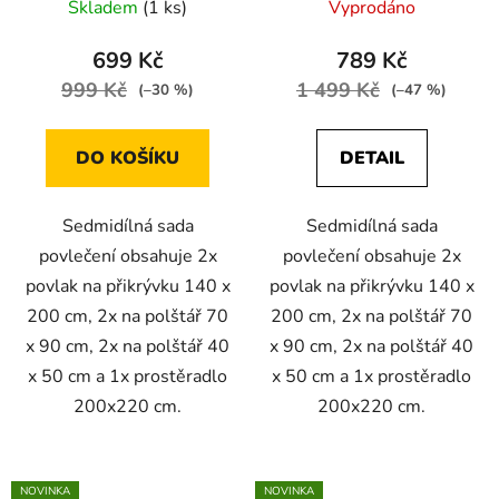
Skladem
(1 ks)
Vyprodáno
699 Kč
789 Kč
999 Kč
1 499 Kč
(–30 %)
(–47 %)
DO KOŠÍKU
DETAIL
Sedmidílná sada
Sedmidílná sada
povlečení obsahuje 2x
povlečení obsahuje 2x
povlak na přikrývku 140 x
povlak na přikrývku 140 x
200 cm, 2x na polštář 70
200 cm, 2x na polštář 70
x 90 cm, 2x na polštář 40
x 90 cm, 2x na polštář 40
x 50 cm a 1x prostěradlo
x 50 cm a 1x prostěradlo
200x220 cm.
200x220 cm.
NOVINKA
NOVINKA