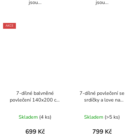
jsou...
jsou...
AKCE
7-dílné balvněné
7-dílné povlečení se
povlečení 140x200 cm
srdíčky a love na
béžové s růžovými
béžovém podkladu
kvítky
140x200 cm na dvě
Skladem
(4 ks)
Skladem
(>5 ks)
postele
699 Kč
799 Kč