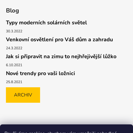
Blog
Typy moderních solárních světel
30.3.2022
Venkovní osvětlení pro Váš dům a zahradu
24.3.2022
Jak si připravit na zimu to nejhřejivější lůžko
6.10.2021
Nové trendy pro vaši ložnici
25.8.2021
ARCHIV
Shoptet.cz
GLAMI.CZ
FAVI.CZ
Heureka
BIANO.CZ