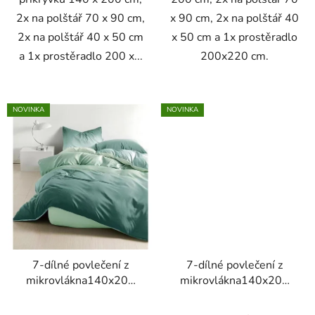
2x na polštář 70 x 90 cm,
x 90 cm, 2x na polštář 40
2x na polštář 40 x 50 cm
x 50 cm a 1x prostěradlo
a 1x prostěradlo 200 x...
200x220 cm.
NOVINKA
NOVINKA
7-dílné povlečení z
7-dílné povlečení z
mikrovlákna140x200
mikrovlákna140x200
cm zelené ombre
cm hnědé ombre