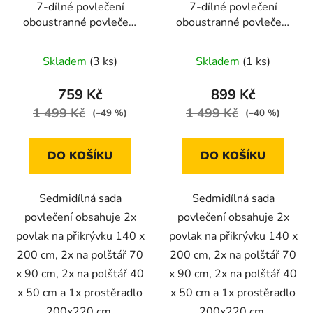
7-dílné povlečení
7-dílné povlečení
oboustranné povlečení
oboustranné povlečení
šedo-bílé s puntíkem
na s puntíkem 140x200
140x200 cm
růžová a šedá
Skladem
(3 ks)
Skladem
(1 ks)
759 Kč
899 Kč
1 499 Kč
1 499 Kč
(–49 %)
(–40 %)
DO KOŠÍKU
DO KOŠÍKU
Sedmidílná sada
Sedmidílná sada
povlečení obsahuje 2x
povlečení obsahuje 2x
povlak na přikrývku 140 x
povlak na přikrývku 140 x
200 cm, 2x na polštář 70
200 cm, 2x na polštář 70
x 90 cm, 2x na polštář 40
x 90 cm, 2x na polštář 40
x 50 cm a 1x prostěradlo
x 50 cm a 1x prostěradlo
200x220 cm.
200x220 cm.