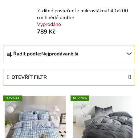
7-dílné povlečení z mikrovlákna140x200
cm hnědé ombre
Vyprodáno
789 Kč
Ř
Řadit podle:
Nejprodávanější
a
z
e
OTEVŘÍT FILTR
n
í
V
p
NOVINKA
NOVINKA
ý
r
p
o
i
d
s
u
p
k