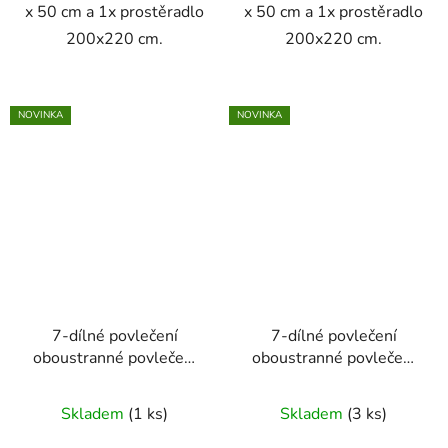
x 50 cm a 1x prostěradlo
x 50 cm a 1x prostěradlo
200x220 cm.
200x220 cm.
NOVINKA
NOVINKA
7-dílné povlečení
7-dílné povlečení
oboustranné povlečení
oboustranné povlečení
s puntíkem 140x200
s puntíkem 140x200
cm starorůžová a bílá
cm bílá a černá
Skladem
(1 ks)
Skladem
(3 ks)