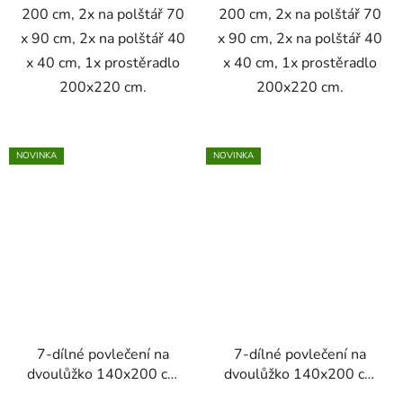
200 cm, 2x na polštář 70
200 cm, 2x na polštář 70
x 90 cm, 2x na polštář 40
x 90 cm, 2x na polštář 40
x 40 cm, 1x prostěradlo
x 40 cm, 1x prostěradlo
200x220 cm.
200x220 cm.
NOVINKA
NOVINKA
7-dílné povlečení na
7-dílné povlečení na
dvoulůžko 140x200 cm
dvoulůžko 140x200 cm
se vzory květin a motýlů
bílá se vzory listů