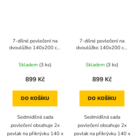
7-dílné povlečení na
7-dílné povlečení na
dvoulůžko 140x200 cm
dvoulůžko 140x200 cm
Oranžovo růžová s
šedá se vzory
motivy kytek
Skladem
(3 ks)
Skladem
(3 ks)
899 Kč
899 Kč
DO KOŠÍKU
DO KOŠÍKU
Sedmidílná sada
Sedmidílná sada
povlečení obsahuje 2x
povlečení obsahuje 2x
povlak na přikrývku 140 x
povlak na přikrývku 140 x