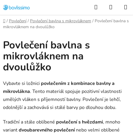
Přejít
Hledat
NÁKUP
na
KOŠÍK
obsah
Domů
/
Povlečení
/
Povlečení bavlna s mikrovláknem
/
Povlečení bavlna s
mikrovláknem na dvoulůžko
Povlečení bavlna s
mikrovláknem na
dvoulůžko
Vybavte si ložnici
povlečením z kombinace bavlny a
mikrovlákna
. Tento materiál spojuje pozitivní vlastnosti
umělých vláken s příjemností bavlny. Povlečení je lehčí,
odolnější a zachovává si stálé barvy po dlouhou dobu.
Tradiční a stále oblíbené
povlečení s hvězdami
, mnoho
variant
dvoubarevného povlečení
nebo velmi oblíbené