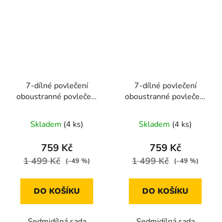
7-dílné povlečení
7-dílné povlečení
oboustranné povlečení
oboustranné povlečení
s puntíkem 140x200
s puntíkem 140x200
cm hnědá a bílá
cm tmavě šedá a bílá
Skladem
(4 ks)
Skladem
(4 ks)
759 Kč
759 Kč
1 499 Kč
1 499 Kč
(–49 %)
(–49 %)
DO KOŠÍKU
DO KOŠÍKU
Sedmidílná sada
Sedmidílná sada