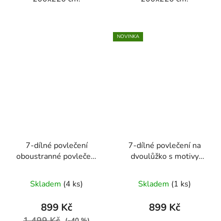
NOVINKA
7-dílné povlečení
7-dílné povlečení na
oboustranné povlečení
dvoulůžko s motivy
s puntíkem 140x200
květin 140x200 cm
šedá a zelená
Skladem
(4 ks)
Skladem
(1 ks)
899 Kč
899 Kč
1 499 Kč
(–40 %)