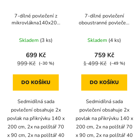
7-dílné povlečení z
7-dílné povlečení
mikrovlákna140x200
oboustranné povlečení
cm růžovo fialové
s puntíkem 140x200
ombré
cm světle hnědá a bílá
Skladem
(3 ks)
Skladem
(4 ks)
699 Kč
759 Kč
999 Kč
1 499 Kč
(–30 %)
(–49 %)
DO KOŠÍKU
DO KOŠÍKU
Sedmidílná sada
Sedmidílná sada
povlečení obsahuje 2x
povlečení obsahuje 2x
povlak na přikrývku 140 x
povlak na přikrývku 140 x
200 cm, 2x na polštář 70
200 cm, 2x na polštář 70
x 90 cm, 2x na polštář 40
x 90 cm, 2x na polštář 40