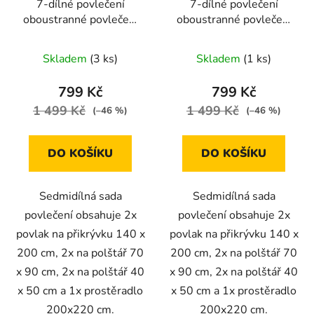
7-dílné povlečení
7-dílné povlečení
oboustranné povlečení
oboustranné povlečení
na 2 postel tmavošedé
na 2 postel HNĚDO -
a bílé s puntíkem
BÉŽOVÉ s Puntíkem
Skladem
(3 ks)
Skladem
(1 ks)
140x200
140x200
799 Kč
799 Kč
1 499 Kč
1 499 Kč
(–46 %)
(–46 %)
DO KOŠÍKU
DO KOŠÍKU
Sedmidílná sada
Sedmidílná sada
povlečení obsahuje 2x
povlečení obsahuje 2x
povlak na přikrývku 140 x
povlak na přikrývku 140 x
200 cm, 2x na polštář 70
200 cm, 2x na polštář 70
x 90 cm, 2x na polštář 40
x 90 cm, 2x na polštář 40
x 50 cm a 1x prostěradlo
x 50 cm a 1x prostěradlo
200x220 cm.
200x220 cm.