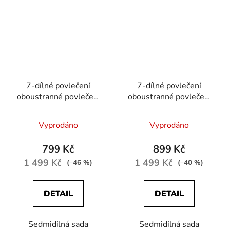
7-dílné povlečení
7-dílné povlečení
oboustranné povlečení
oboustranné povlečení
na 2 postel šedo-bílé s
na 2 postel zeleno-
puntíkem 140x200
černé s puntíkem
Vyprodáno
Vyprodáno
140x200
799 Kč
899 Kč
1 499 Kč
1 499 Kč
(–46 %)
(–40 %)
DETAIL
DETAIL
Sedmidílná sada
Sedmidílná sada