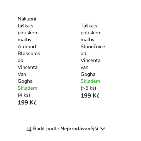
Nákupní
taška s
Taška s
potiskem
potiskem
malby
malby
Almond
Slunečnice
Blossoms
od
od
Vincenta
Vincenta
van
Van
Gogha
Gogha
Skladem
Skladem
(>5 ks)
(4 ks)
199 Kč
199 Kč
Ř
Řadit podle:
Nejprodávanější
a
z