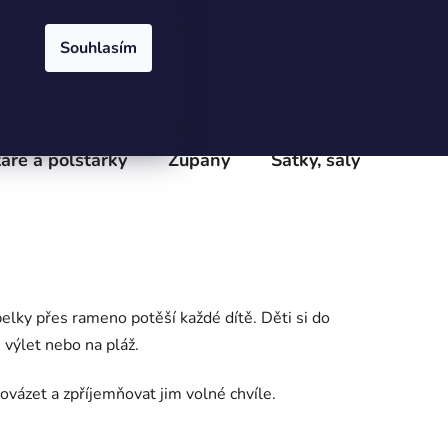
Přihlášení
Registrace
obchodu
Velkoobchod
Podmínky ochrany osobních údajů
e
Souhlasím
PRÁZDNÝ KOŠÍK
NÁKUPNÍ
KOŠÍK
áře a polštářky
Župany
Šátky, šály
Batoh
elky přes rameno potěší každé dítě. Děti si do
 výlet nebo na pláž.
ovázet a zpříjemňovat jim volné chvíle.