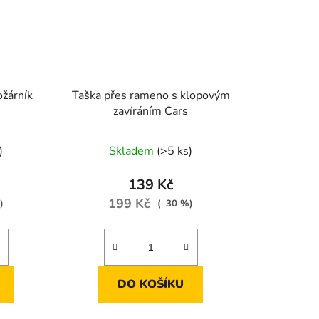
ožárník
Taška přes rameno s klopovým
zavíráním Cars
)
Skladem
(>5 ks)
139 Kč
199 Kč
)
(–30 %)
DO KOŠÍKU