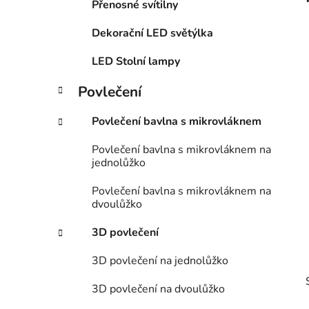
Přenosné svítilny
p
a
Dekorační LED světýlka
n
LED Stolní lampy
e
l
Povlečení
Povlečení bavlna s mikrovláknem
Povlečení bavlna s mikrovláknem na
jednolůžko
Povlečení bavlna s mikrovláknem na
dvoulůžko
3D povlečení
3D povlečení na jednolůžko
3D povlečení na dvoulůžko