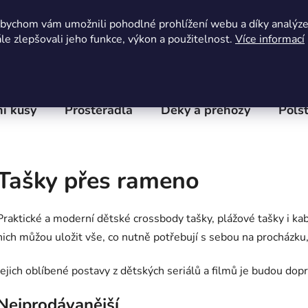
Obchodní podmínky
Kontaktní formulář
Hodnocení 
abychom vám umožnili pohodlné prohlížení webu a díky analýz
e zlepšovali jeho funkce, výkon a použitelnost.
Více informací
í kusy
Prostěradla
Deky a přehozy
Polšt
Tašky přes rameno
Praktické a moderní dětské crossbody tašky, plážové tašky i kab
nich můžou uložit vše, co nutně potřebují s sebou na procházku,
Jejich oblíbené postavy z dětských seriálů a filmů je budou dopr
Nejprodávanější