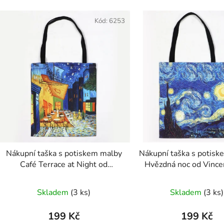
V
ý
Kód:
6253
p
s
p
r
o
d
u
k
t
Nákupní taška s potiskem malby
Nákupní taška s potis
Café Terrace at Night od
Hvězdná noc od Vince
ů
Vincenta van Gogha
Gogha
Skladem
(3 ks)
Skladem
(3 ks)
199 Kč
199 Kč