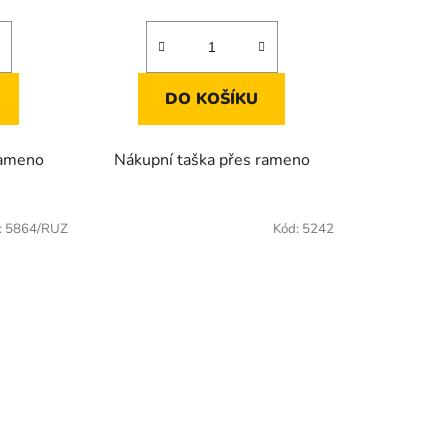
DO KOŠÍKU
rameno
Nákupní taška přes rameno
:
5864/RUZ
Kód:
5242