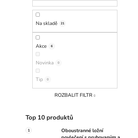
Na skladě
21
Akce
6
Novinka
0
Tip
0
ROZBALIT FILTR
Top 10 produktů
Oboustranné ložní
povlečení s pruhovaným a