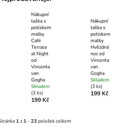
Nákupní
taška s
Nákupní
potiskem
taška s
malby
potiskem
Café
malby
Terrace
Hvězdná
at Night
noc od
od
Vincenta
Vincenta
van
van
Gogha
Gogha
Skladem
Skladem
(3 ks)
(3 ks)
199 Kč
199 Kč
Stránka
1
z
1
-
23
položek celkem