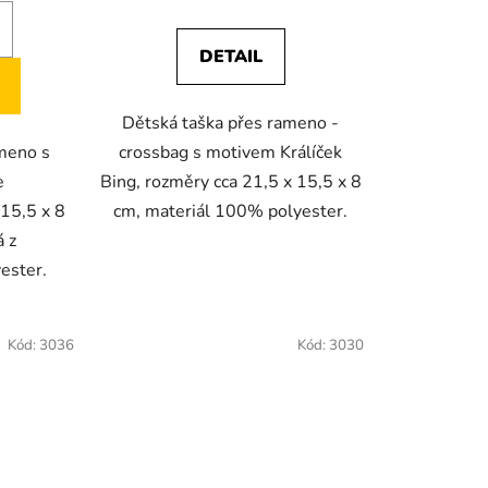
DETAIL
Dětská taška přes rameno -
meno s
crossbag s motivem Králíček
e
Bing, rozměry cca 21,5 x 15,5 x 8
 15,5 x 8
cm, materiál 100% polyester.
á z
ester.
Kód:
3036
Kód:
3030