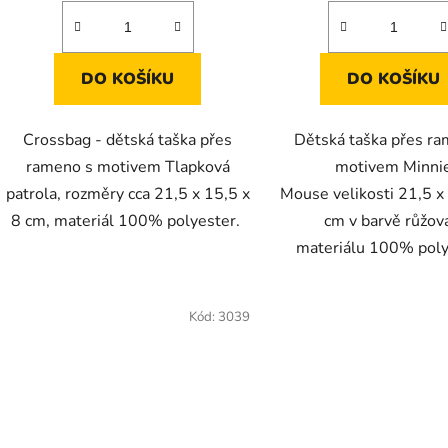
DO KOŠÍKU
DO KOŠÍKU
Crossbag - dětská taška přes
Dětská taška přes ra
rameno s motivem Tlapková
motivem Minni
patrola, rozměry cca 21,5 x 15,5 x
Mouse velikosti 21,5 x
8 cm, materiál 100% polyester.
cm v barvě růžov
materiálu 100% poly
Kód:
3039