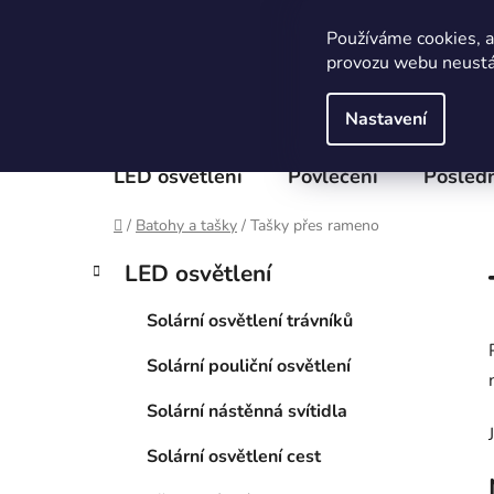
Přejít
Jak nakupovat
Doprava a platby
Kontakty
na
Používáme cookies, 
obsah
provozu webu neustál
Nastavení
LED osvětlení
Povlečení
Posledn
Domů
/
Batohy a tašky
/
Tašky přes rameno
P
K
Přeskočit
LED osvětlení
a
kategorie
o
t
s
Solární osvětlení trávníků
e
t
g
Solární pouliční osvětlení
r
o
a
r
Solární nástěnná svítidla
i
n
e
n
Solární osvětlení cest
í