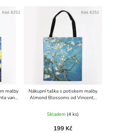
e
Kód:
6252
Kód:
6251
n
í
p
r
o
d
u
k
t
ů
kem malby
Nákupní taška s potiskem malby
nta van
Almond Blossoms od Vincenta
Van Gogha
Skladem
(4 ks)
199 Kč