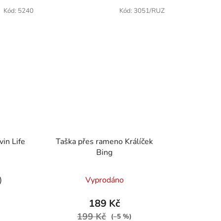
Kód:
5240
Kód:
3051/RUZ
in Life
Taška přes rameno Králíček
Bing
)
Vyprodáno
189 Kč
199 Kč
(–5 %)