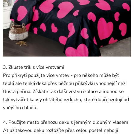
3. Zkuste trik s více vrstvami
Pro přikrytí použijte více vrstev - pro někoho může být
teplá ale tenká deka přes běžnou přikrývku vhodnější než
tlustá peřina. Získáte tak další vrstvu izolace a mohou se
tak vytvářet kapsy ohřátého vzduchu, které dobře izolují od
vnějšího chladu.
4. Použijte místo přehozu deku s jemným dlouhým vlasem
Ať už takovou deku rozložíte přes celou postel nebo ji