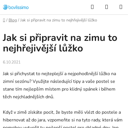
Přejít
Hledat
NÁKUP
na
KOŠÍK
obsah
Domů
/
Blog
/
Jak si připravit na zimu to nejhřejivější lůžko
Jak si připravit na zimu to
nejhřejivější lůžko
6.10.2021
Jak si přichystat to nejteplejší a nejpohodlnější lůžko na
zimní sezónu? Využijte následující tipy a vaše postel se
stane tím nejlepším místem pro klidný spánek i během
těch nejchladnějších dnů.
Když v zimě získáte pocit, že byste měli vlézt do postele a
hibernovat až do jara, vzpomeňte si na tyto rady, která vám
pomohou vytvořit tu nejlepší postel pro chladné dny. Jen