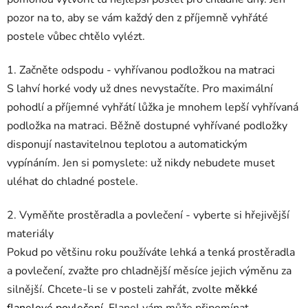
pozor na to, aby se vám každý den z příjemně vyhřáté
postele vůbec chtělo vylézt.
1. Začněte odspodu - vyhřívanou podložkou na matraci
S lahví horké vody už dnes nevystačíte. Pro maximální
pohodlí a příjemné vyhřátí lůžka je mnohem lepší vyhřívaná
podložka na matraci. Běžně dostupné vyhřívané podložky
disponují nastavitelnou teplotou a automatickým
vypínáním. Jen si pomyslete: už nikdy nebudete muset
uléhat do chladné postele.
2. Vyměňte prostěradla a povlečení - vyberte si hřejivější
materiály
Pokud po většinu roku používáte lehká a tenká prostěradla
a povlečení, zvažte pro chladnější měsíce jejich výměnu za
silnější. Chcete-li se v posteli zahřát, zvolte
měkké
flanelové povlečení
. Flanel vám může připomínat