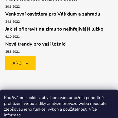
30.3.2022
Venkovní osvětlení pro Váš dům a zahradu
24.3.2022
Jak si připravit na zimu to nejhřejivější lůžko
6.10.2021
Nové trendy pro vaši ložnici
25.8.2021
ARCHIV
Shoptet.cz
GLAMI.CZ
FAVI.CZ
Heureka
BIANO.CZ
Používáme cookies, abychom vám umožnili pohodlné
MALL.CZ
prohlížení webu a díky analýze provozu webu neustále
zlepšovali jeho funkce, výkon a použitelnost.
Více
informací