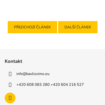
PŘEDCHOZÍ ČLÁNEK
DALŠÍ ČLÁNEK
Z
á
Kontakt
p
a
info
@
bavlissimo.eu
t
í
+420 608 083 280 +420 604 216 527