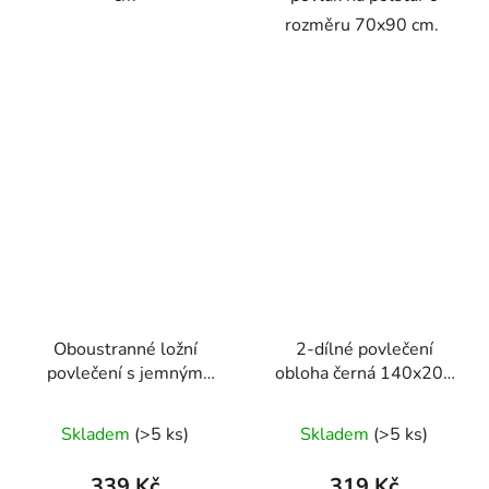
rozměru 70x90 cm.
Oboustranné ložní
2-dílné povlečení
povlečení s jemným
obloha černá 140x200
květinovým a motýlím
na jednu postel
motivem v pastelových
Skladem
(>5 ks)
Skladem
(>5 ks)
barvách 140 × 200 cm /
70 × 90 cm
339 Kč
319 Kč