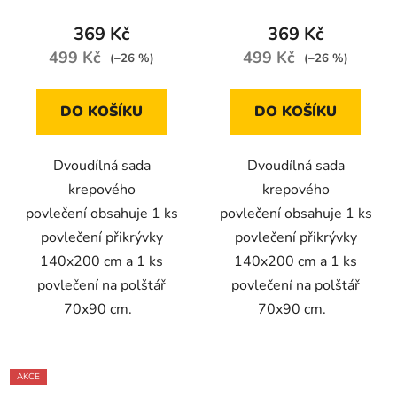
modrým potiskem listů
bílými květy
369 Kč
369 Kč
499 Kč
499 Kč
(–26 %)
(–26 %)
DO KOŠÍKU
DO KOŠÍKU
Dvoudílná sada
Dvoudílná sada
krepového
krepového
povlečení obsahuje 1 ks
povlečení obsahuje 1 ks
povlečení přikrývky
povlečení přikrývky
140x200 cm a 1 ks
140x200 cm a 1 ks
povlečení na polštář
povlečení na polštář
70x90 cm.
70x90 cm.
AKCE