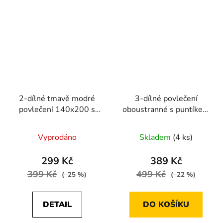
2-dílné tmavě modré
3-dílné povlečení
povlečení 140x200 s
oboustranné s puntíkem
bílými hvězdami pro
140x200 šedá a zelená
jednu postel
Vyprodáno
Skladem
(4 ks)
299 Kč
389 Kč
399 Kč
499 Kč
(–25 %)
(–22 %)
DETAIL
DO KOŠÍKU