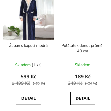
Župan s kapucí modrá
Polštářek donut průměr
40 cm
Skladem
(1 ks)
Skladem
599 Kč
189 Kč
1 499 Kč
249 Kč
(–60 %)
(–24 %)
DETAIL
DETAIL