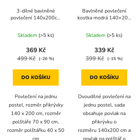
3-dílné bavlněné
Bavlněné povlečení
povlečení 140x200cm
kostka modrá 140×200
barevný motýl
cm – 2dílná sada, zip
Skladem
(>5 ks)
Skladem
(>5 ks)
369 Kč
339 Kč
499 Kč
399 Kč
(–26 %)
(–15 %)
DO KOŠÍKU
DO KOŠÍKU
Povlečení na jednu
Dvoudílné povlečení na
postel, rozměr přikrývky
jednu postel, sada
140 x 200 cm, rozměr
obsahuje povlak na
polštáře 70 x 90 cm,
přikrývku o
rozměr polštářku 40 x 50
rozměru 140x200 cm a
cm
povlak na polštář o