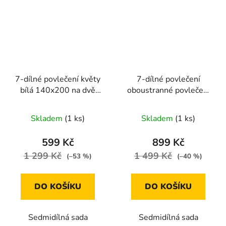
7-dílné povlečení květy
7-dílné povlečení
bílá 140x200 na dvě
oboustranné povlečení
postele
na s puntíkem 140x200
růžová a šedá
Skladem
(1 ks)
Skladem
(1 ks)
599 Kč
899 Kč
1 299 Kč
1 499 Kč
(–53 %)
(–40 %)
DO KOŠÍKU
DO KOŠÍKU
Sedmidílná sada
Sedmidílná sada