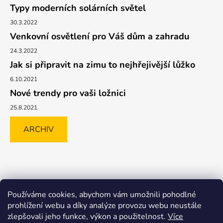
Typy moderních solárních světel
30.3.2022
Venkovní osvětlení pro Váš dům a zahradu
24.3.2022
Jak si připravit na zimu to nejhřejivější lůžko
6.10.2021
Nové trendy pro vaši ložnici
25.8.2021
ARCHIV
Shoptet.cz
GLAMI.CZ
FAVI.CZ
Heureka
BIANO.CZ
Používáme cookies, abychom vám umožnili pohodlné
MALL.CZ
prohlížení webu a díky analýze provozu webu neustále
zlepšovali jeho funkce, výkon a použitelnost.
Více