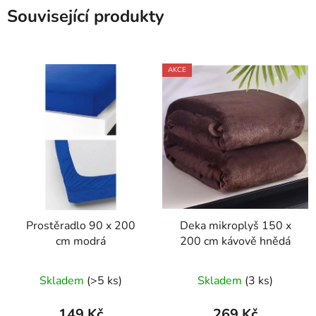
Související produkty
AKCE
Prostěradlo 90 x 200
Deka mikroplyš 150 x
cm modrá
200 cm kávově hnědá
Skladem
(>5 ks)
Skladem
(3 ks)
149 Kč
269 Kč