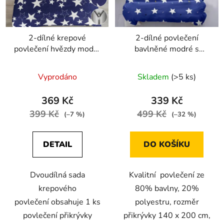
2-dílné krepové
2-dílné povlečení
povlečení hvězdy modrá
bavlněné modré s
bílá 140x200 na jednu
hvězdami 140x200 na
postel
jednu postel
Vyprodáno
Skladem
(>5 ks)
369 Kč
339 Kč
399 Kč
499 Kč
(–7 %)
(–32 %)
DETAIL
DO KOŠÍKU
Dvoudílná sada
Kvalitní povlečení ze
krepového
80% bavlny, 20%
povlečení obsahuje 1 ks
polyestru, rozměr
povlečení přikrývky
přikrývky 140 x 200 cm,