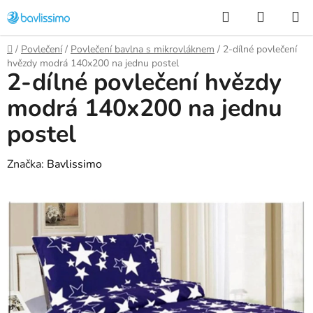
Přejít
Hledat
NÁKUP
na
KOŠÍK
obsah
Domů
/
Povlečení
/
Povlečení bavlna s mikrovláknem
/
2-dílné povlečení
hvězdy modrá 140x200 na jednu postel
2-dílné povlečení hvězdy
modrá 140x200 na jednu
postel
Značka:
Bavlissimo