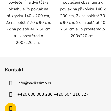
povlečení na dvě lůžka
povlečení obsahuje 2x
obsahuje 2x povlak na
povlak na přikrývku 140 x
přikrývku 140 x 200 cm,
200 cm, 2x na polštář 70
2x na polštář 70 x 90 cm,
x 90 cm, 2x na polštář 40
2x na polštář 40 x 50 cm
x 50 cm a 1x prostěradlo
a 1x prostěradlo
200x220 cm.
200x220 cm.
Z
á
Kontakt
p
a
info
@
bavlissimo.eu
t
í
+420 608 083 280 +420 604 216 527