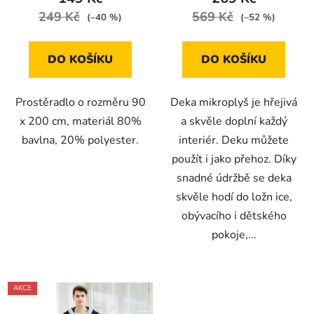
249 Kč
569 Kč
(–40 %)
(–52 %)
DO KOŠÍKU
DO KOŠÍKU
Prostěradlo o rozměru 90
Deka mikroplyš je hřejivá
x 200 cm, materiál 80%
a skvěle doplní každý
bavlna, 20% polyester.
interiér. Deku můžete
použít i jako přehoz. Díky
snadné údržbě se deka
skvěle hodí do ložn ice,
obývacího i dětského
pokoje,...
AKCE