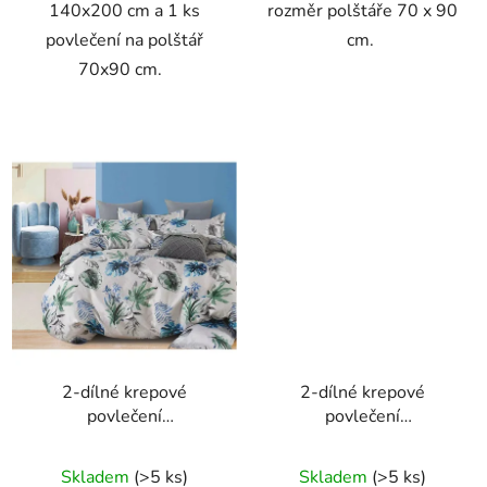
140x200 cm a 1 ks
rozměr polštáře 70 x 90
povlečení na polštář
cm.
70x90 cm.
2-dílné krepové
2-dílné krepové
povlečení
povlečení
140X200+70X90
140X200+70X90 s
světle šedé s zeleným a
modrým podkladem a
Skladem
(>5 ks)
Skladem
(>5 ks)