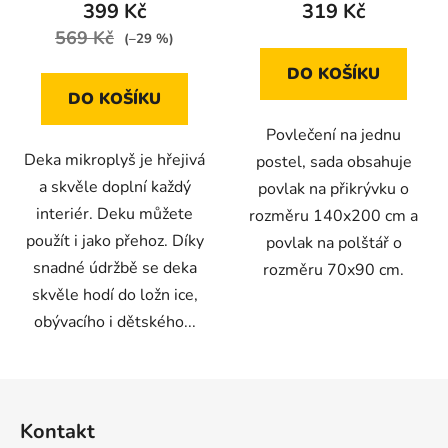
399 Kč
319 Kč
569 Kč
(–29 %)
DO KOŠÍKU
DO KOŠÍKU
Povlečení na jednu
Deka mikroplyš je hřejivá
postel, sada obsahuje
a skvěle doplní každý
povlak na přikrývku o
interiér. Deku můžete
rozměru 140x200 cm a
použít i jako přehoz. Díky
povlak na polštář o
snadné údržbě se deka
rozměru 70x90 cm.
skvěle hodí do ložn ice,
obývacího i dětského...
Z
á
Kontakt
p