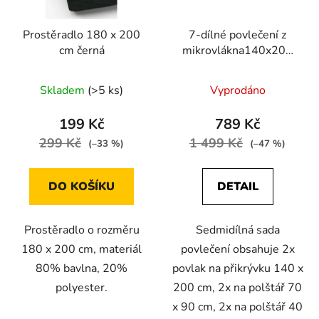
Prostěradlo 180 x 200
7-dílné povlečení z
cm černá
mikrovlákna140x200
cm šedá ombre
Skladem
(>5 ks)
Vyprodáno
199 Kč
789 Kč
299 Kč
1 499 Kč
(–33 %)
(–47 %)
DO KOŠÍKU
DETAIL
Prostěradlo o rozměru
Sedmidílná sada
180 x 200 cm, materiál
povlečení obsahuje 2x
80% bavlna, 20%
povlak na přikrývku 140 x
polyester.
200 cm, 2x na polštář 70
x 90 cm, 2x na polštář 40