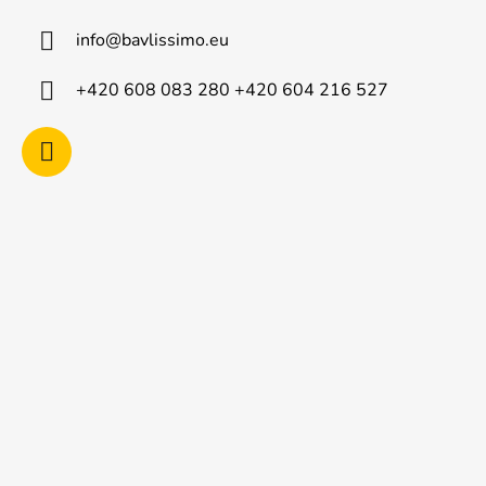
a
info
@
bavlissimo.eu
t
í
+420 608 083 280 +420 604 216 527