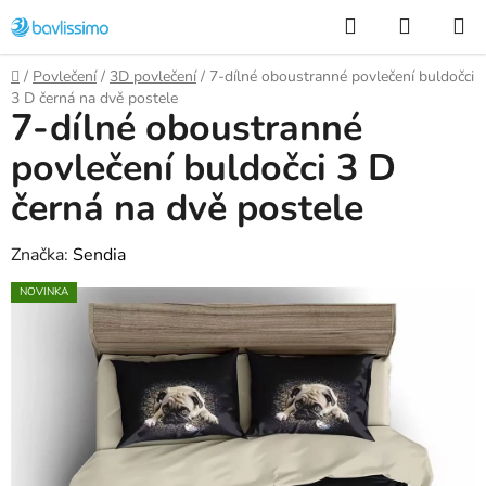
Přejít
Hledat
NÁKUP
na
KOŠÍK
obsah
Domů
/
Povlečení
/
3D povlečení
/
7-dílné oboustranné povlečení buldočci
3 D černá na dvě postele
7-dílné oboustranné
povlečení buldočci 3 D
černá na dvě postele
Značka:
Sendia
NOVINKA