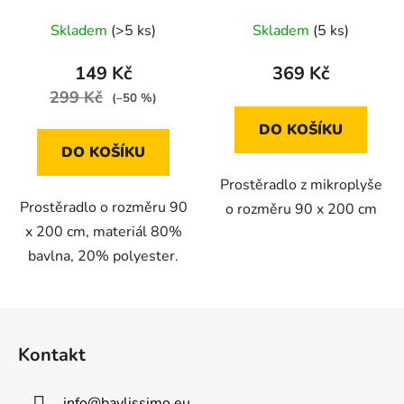
Skladem
(>5 ks)
Skladem
(5 ks)
149 Kč
369 Kč
299 Kč
(–50 %)
DO KOŠÍKU
DO KOŠÍKU
Prostěradlo z mikroplyše
Prostěradlo o rozměru 90
o rozměru 90 x 200 cm
x 200 cm, materiál 80%
bavlna, 20% polyester.
Z
á
Kontakt
p
a
info
@
bavlissimo.eu