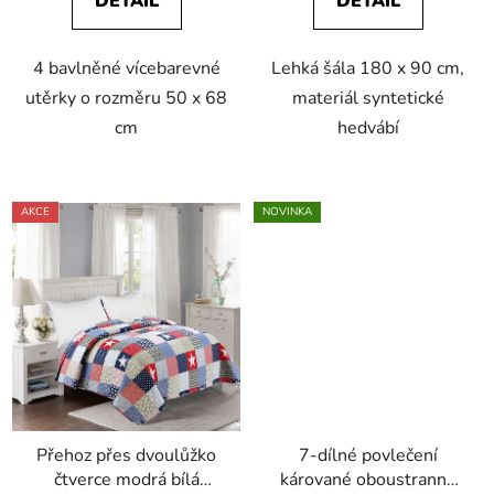
DETAIL
DETAIL
4 bavlněné vícebarevné
Lehká šála 180 x 90 cm,
utěrky o rozměru 50 x 68
materiál syntetické
cm
hedvábí
AKCE
NOVINKA
Přehoz přes dvoulůžko
7-dílné povlečení
čtverce modrá bílá
kárované oboustranné