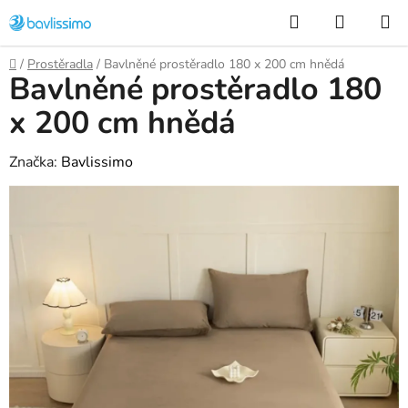
Přejít
Hledat
NÁKUP
na
KOŠÍK
obsah
Domů
/
Prostěradla
/
Bavlněné prostěradlo 180 x 200 cm hnědá
Bavlněné prostěradlo 180
x 200 cm hnědá
Značka:
Bavlissimo