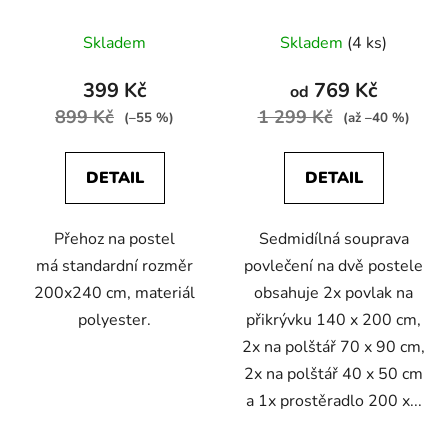
červená
140x200 cm na dvě
postele
Skladem
Skladem
(4 ks)
399 Kč
769 Kč
od
899 Kč
1 299 Kč
(–55 %)
(až –40 %)
DETAIL
DETAIL
Přehoz na postel
Sedmidílná souprava
má standardní rozměr
povlečení na dvě postele
200x240 cm, materiál
obsahuje 2x povlak na
polyester.
přikrývku 140 x 200 cm,
2x na polštář 70 x 90 cm,
2x na polštář 40 x 50 cm
a 1x prostěradlo 200 x...