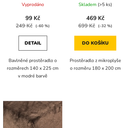
Vyprodáno
Skladem
(>5 ks)
99 Kč
469 Kč
249 Kč
699 Kč
(–60 %)
(–32 %)
DETAIL
DO KOŠÍKU
Bavlněné prostěradlo o
Prostěradlo z mikroplyše
rozměrech 140 x 225 cm
o rozměru 180 x 200 cm
v modré barvě