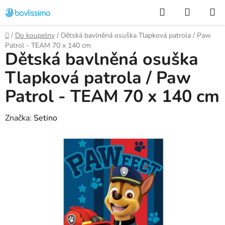
Přejít
Hledat
NÁKUP
na
KOŠÍK
obsah
Domů
/
Do koupelny
/
Dětská bavlněná osuška Tlapková patrola / Paw
Patrol - TEAM 70 x 140 cm
Dětská bavlněná osuška
Tlapková patrola / Paw
Patrol - TEAM 70 x 140 cm
Značka:
Setino