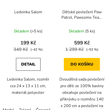
Ledvinka Salom
Dětské povlečení Paw
Patrol, Pawsome Team
modré 140x200 cm
Skladem
(>5 ks)
Skladem
(5 ks)
199 Kč
599 Kč
349 Kč
1 299 Kč
(–42 %)
(–53 %)
DETAIL
DO KOŠÍKU
Ledvinka Salom, rozměr
Dvoudílná sada povlečení
cca 24 x 13 x 11 cm,
pro děti ze 100% bavlny
materiál polyester
obsahuje povlečení na
přikrývku o rozměru 140
x 200 cm a povlečení na