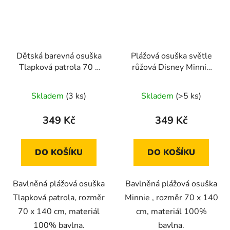
Dětská barevná osuška
Plážová osuška světle
Tlapková patrola 70 x
růžová Disney Minnie
140 cm
70 x 140 cm
Skladem
(3 ks)
Skladem
(>5 ks)
349 Kč
349 Kč
DO KOŠÍKU
DO KOŠÍKU
Bavlněná plážová osuška
Bavlněná plážová osuška
Tlapková patrola, rozměr
Minnie , rozměr 70 x 140
70 x 140 cm, materiál
cm, materiál 100%
100% bavlna.
bavlna.