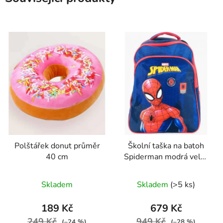
Polštářek donut průměr
Školní taška na batoh
40 cm
Spiderman modrá velká
velikost
Skladem
Skladem
(>5 ks)
189 Kč
679 Kč
249 Kč
949 Kč
(–24 %)
(–28 %)