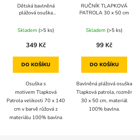
Dětská bavlněná
RUČNÍK TLAPKOVÁ
plážová osuška
PATROLA 30 x 50 cm
Tlapková Patrola - 70 x
140 cm
Skladem
(>5 ks)
Skladem
(>5 ks)
349 Kč
99 Kč
DO KOŠÍKU
DO KOŠÍKU
Osuška s
Bavlněná plážová osuška
motivem Tlapková
Tlapková patrola, rozměr
Patrola velikosti 70 x 140
30 x 50 cm, materiál
cm v barvě růžová z
100% bavlna.
materiálu 100% bavlna
Z