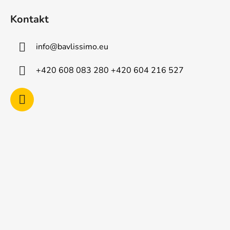
á
Kontakt
p
a
info
@
bavlissimo.eu
t
í
+420 608 083 280 +420 604 216 527