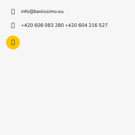
a
info
@
bavlissimo.eu
t
í
+420 608 083 280 +420 604 216 527