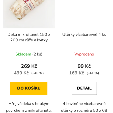
Deka mikroflanel 150 x
Utěrky vícebarevné 4 ks
200 cm růže a kvítky
béžová
Skladem
(2 ks)
Vyprodáno
269 Kč
99 Kč
499 Kč
169 Kč
(–46 %)
(–41 %)
DO KOŠÍKU
DETAIL
Hřejivá deka s hebkým
4 bavlněné vícebarevné
povrchem z mikroflanelu,
utěrky o rozměru 50 x 68