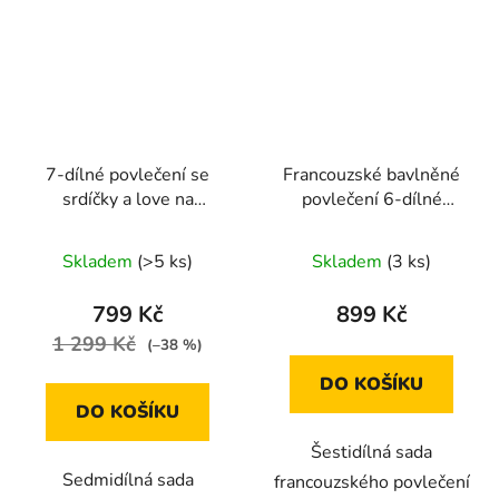
7-dílné povlečení se
Francouzské bavlněné
srdíčky a love na
povlečení 6-dílné
béžovém podkladu
200x220cm
140x200 cm na dvě
šedorůžové s puntičky
Skladem
(>5 ks)
Skladem
(3 ks)
postele
799 Kč
899 Kč
1 299 Kč
(–38 %)
DO KOŠÍKU
DO KOŠÍKU
Šestidílná sada
Sedmidílná sada
francouzského povlečení