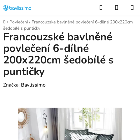
Přejít
Hledat
NÁKUP
na
KOŠÍK
obsah
Domů
/
Povlečení
/
Francouzské bavlněné povlečení 6-dílné 200x220cm
šedobílé s puntičky
Francouzské bavlněné
povlečení 6-dílné
200x220cm šedobílé s
puntičky
Značka:
Bavlissimo