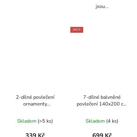
jsou...
AKCE
2-dílné povlečení
7-dílné balvněné
ornamenty
povlečení 140x200 cm
bavlna/mikrovlákno
béžové s růžovými
rezavá šedá 140x200
kvítky
Skladem
(>5 ks)
Skladem
(4 ks)
na jednu postel
339 Kč
699 Kč