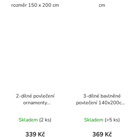
rozměr 150 x 200 cm
cm
2-dílné povlečení
3-dílné bavlněné
ornamenty
povlečení 140x200cm-
bavlna/mikrovlákno
-hnědý pléd
fialová šedá 140x200
Skladem
(2 ks)
Skladem
(>5 ks)
na jednu postel
339 Kč
369 Kč