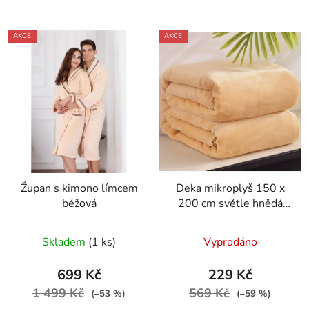
AKCE
AKCE
Župan s kimono límcem
Deka mikroplyš 150 x
béžová
200 cm světle hnědá
deka
Skladem
(1 ks)
Vyprodáno
699 Kč
229 Kč
1 499 Kč
569 Kč
(–53 %)
(–59 %)