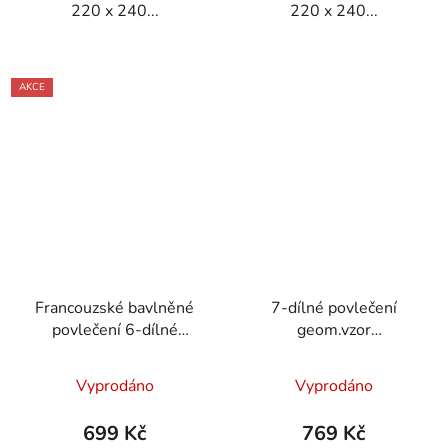
220 x 240...
220 x 240...
AKCE
Francouzské bavlněné
7-dílné povlečení
povlečení 6-dílné
geom.vzor
200x220cm béžové a
bavlna/mikrovlákno
růžovými kvítky
růžová šedá 140x200
Vyprodáno
Vyprodáno
na dvě postele
699 Kč
769 Kč