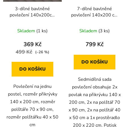
3-dílné bavlněné
7-dílné bavlněné
povlečení 140x200cm
povlečení 140x200 cm
(bílá s rostlinnými
šedé s béžovými kvítky
motivy)
Skladem
(1 ks)
Skladem
(3 ks)
369 Kč
799 Kč
499 Kč
(–26 %)
DO KOŠÍKU
DO KOŠÍKU
Sedmidílná sada
Povlečení na jednu
povlečení obsahuje 2x
postel, rozměr přikrývky
povlak na přikrývku 140 x
140 x 200 cm, rozměr
200 cm, 2x na polštář 70
polštáře 70 x 90 cm,
x 90 cm, 2x na polštář 40
rozměr polštářku 40 x 50
x 50 cm a 1x prostěradlo
cm
200 x 220 cm. Potisk