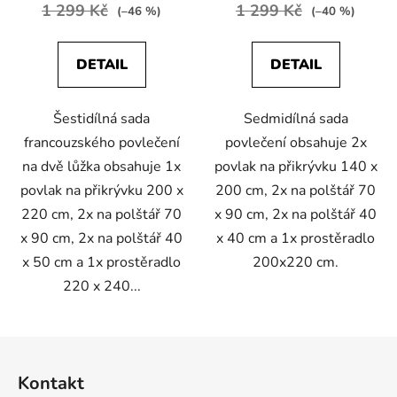
1 299 Kč
1 299 Kč
(–46 %)
(–40 %)
DETAIL
DETAIL
Šestidílná sada
Sedmidílná sada
francouzského povlečení
povlečení obsahuje 2x
na dvě lůžka obsahuje 1x
povlak na přikrývku 140 x
povlak na přikrývku 200 x
200 cm, 2x na polštář 70
220 cm, 2x na polštář 70
x 90 cm, 2x na polštář 40
x 90 cm, 2x na polštář 40
x 40 cm a 1x prostěradlo
x 50 cm a 1x prostěradlo
200x220 cm.
220 x 240...
Z
á
Kontakt
p