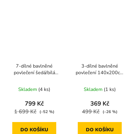
7-dílné bavlněné
3-dílné bavlněné
povlečení šedá/bílá
povlečení 140x200cm
140x200 -- Hvězdičky
(bílá s červenými květy)
Skladem
(4 ks)
Skladem
(1 ks)
799 Kč
369 Kč
1 699 Kč
499 Kč
(–52 %)
(–26 %)
DO KOŠÍKU
DO KOŠÍKU