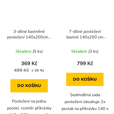
3-dílné bavlněné
7-dílné povlečení
povlečení 140x200cm -
bavlné 140x200 cm
šedý pléd
šedé s černými a bílými
srdíčky
Skladem
(5 ks)
Skladem
(3 ks)
369 Kč
799 Kč
499 Kč
(–26 %)
DO KOŠÍKU
DO KOŠÍKU
Sedmidílná sada
Povlečení na jednu
povlečení obsahuje 2x
postel, rozměr přikrývky
povlak na přikrývku 140 x