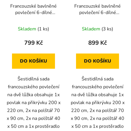
Francouzské bavlněné
Francouzské bavlněné
povlečení 6-dílné
povlečení 6-dílné
200x220cm--plameňák
200x220cm s
Eiffelovkou
Skladem
(1 ks)
Skladem
(3 ks)
799 Kč
899 Kč
DO KOŠÍKU
DO KOŠÍKU
Šestidílná sada
Šestidílná sada
francouzského povlečení
francouzského povlečení
na dvě lůžka obsahuje 1x
na dvě lůžka obsahuje 1x
povlak na přikrývku 200 x
povlak na přikrývku 200 x
220 cm, 2x na polštář 70
220 cm, 2x na polštář 70
x 90 cm, 2x na polštář 40
x 90 cm, 2x na polštář 40
x 50 cm a 1x prostěradlo
x 50 cm a 1x prostěradlo