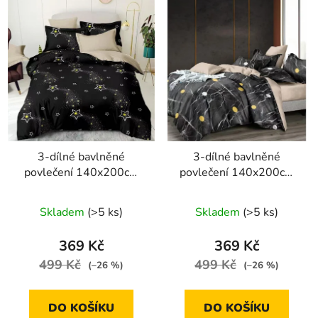
3-dílné bavlněné
3-dílné bavlněné
povlečení 140x200cm
povlečení 140x200cm
hvězdy na noční obloze
černý mramor s puntíky
Skladem
(>5 ks)
Skladem
(>5 ks)
369 Kč
369 Kč
499 Kč
499 Kč
(–26 %)
(–26 %)
DO KOŠÍKU
DO KOŠÍKU