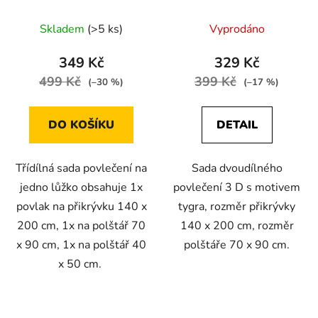
plameňák
postel
Skladem
(>5 ks)
Vyprodáno
349 Kč
329 Kč
499 Kč
399 Kč
(–30 %)
(–17 %)
DO KOŠÍKU
DETAIL
Třídílná sada povlečení na
Sada dvoudílného
jedno lůžko obsahuje 1x
povlečení 3 D s motivem
povlak na přikrývku 140 x
tygra, rozměr přikrývky
200 cm, 1x na polštář 70
140 x 200 cm, rozměr
x 90 cm, 1x na polštář 40
polštáře 70 x 90 cm.
x 50 cm.