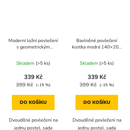
Moderní ložní povlečení
Bavlněné povlečení
s geometrickým
kostka modrá 140×200
hexagonovým vzorem a
cm – 2dílná sada, zip
přírodními motivy 140 ×
Skladem
(>5 ks)
Skladem
(>5 ks)
200 cm / 70 × 90 cm
339 Kč
339 Kč
399 Kč
399 Kč
(–15 %)
(–15 %)
DO KOŠÍKU
DO KOŠÍKU
Dvoudílné povlečení na
Dvoudílné povlečení na
jednu postel, sada
jednu postel, sada