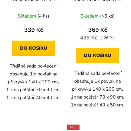
hnědé s modrými pruhy
tmavošedé a bílé s
a ptáčkem
puntíkem 140x200
Skladem
(4 ks)
Skladem
(>5 ks)
140X200+70X90+40X40
339 Kč
369 Kč
499 Kč
(–26 %)
DO KOŠÍKU
DO KOŠÍKU
Třídílná sada povlečení
Třídílná sada povlečení
obsahuje 1 x povlak na
obsahuje 1x povlak na
přikrývku 140 x 200 cm,
přikrývku 140 x 200 cm,
1 x na polštář 70 x 90 cm,
1x na polštář 70 x 90 cm,
1 x na polštář 40 x 40 cm.
1x na polštář 40 x 50 cm.
AKCE