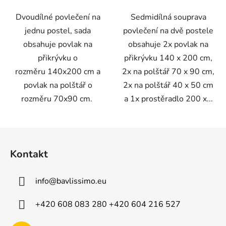
Dvoudílné povlečení na
Sedmidílná souprava
jednu postel, sada
povlečení na dvě postele
obsahuje povlak na
obsahuje 2x povlak na
přikrývku o
přikrývku 140 x 200 cm,
rozměru 140x200 cm a
2x na polštář 70 x 90 cm,
povlak na polštář o
2x na polštář 40 x 50 cm
rozměru 70x90 cm.
a 1x prostěradlo 200 x...
Z
á
Kontakt
p
a
info
@
bavlissimo.eu
t
í
+420 608 083 280 +420 604 216 527