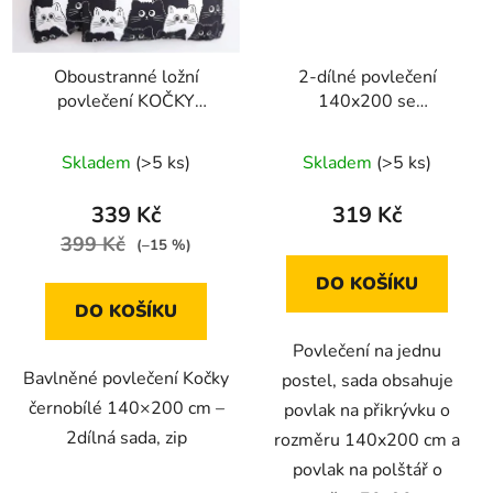
Oboustranné ložní
2-dílné povlečení
povlečení KOČKY
140x200 se
černo-bílé 140 × 200
šedomodrým
cm / 70 × 90 cm
podkladem a hnědými
Skladem
(>5 ks)
Skladem
(>5 ks)
květy a bílými listy
339 Kč
319 Kč
399 Kč
(–15 %)
DO KOŠÍKU
DO KOŠÍKU
Povlečení na jednu
Bavlněné povlečení Kočky
postel, sada obsahuje
černobílé 140×200 cm –
povlak na přikrývku o
2dílná sada, zip
rozměru 140x200 cm a
povlak na polštář o