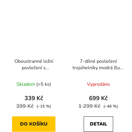
Oboustranné ložní
7-dílné povlečení
povlečení s
trojúhelníky modrá žlutá
geometrickým
140x200 na dvě
mramorovým vzorem v
postele
Skladem
(>5 ks)
Vyprodáno
šedo-černé kombinaci
140 × 200 cm / 70 × 90
339 Kč
699 Kč
cm
399 Kč
1 299 Kč
(–15 %)
(–46 %)
DO KOŠÍKU
DETAIL