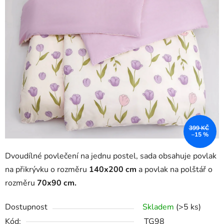
399 KČ
–15 %
Dvoudílné povlečení na jednu postel, sada obsahuje povlak
na přikrývku o rozměru
140x200 cm
a povlak na polštář
o
rozměru
7
0x90 cm.
Dostupnost
Skladem
(>5 ks)
Kód:
TG98