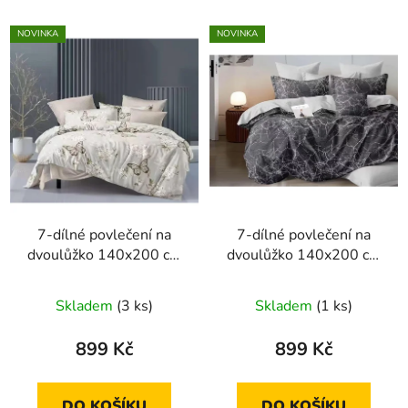
NOVINKA
NOVINKA
7-dílné povlečení na
7-dílné povlečení na
dvoulůžko 140x200 cm
dvoulůžko 140x200 cm
se vzory květin a motýlů
černý mramor
Skladem
(3 ks)
Skladem
(1 ks)
899 Kč
899 Kč
DO KOŠÍKU
DO KOŠÍKU