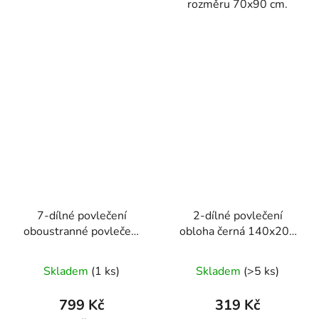
rozměru 70x90 cm.
7-dílné povlečení
2-dílné povlečení
oboustranné povlečení
obloha černá 140x200
na 2 postel HNĚDO -
na jednu postel
BÉŽOVÉ s Puntíkem
Skladem
(1 ks)
Skladem
(>5 ks)
140x200
799 Kč
319 Kč