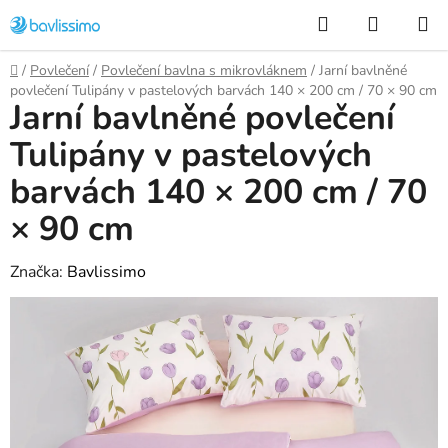
Přejít
Hledat
NÁKUP
na
KOŠÍK
obsah
Domů
/
Povlečení
/
Povlečení bavlna s mikrovláknem
/
Jarní bavlněné
povlečení Tulipány v pastelových barvách 140 × 200 cm / 70 × 90 cm
Jarní bavlněné povlečení
Tulipány v pastelových
barvách 140 × 200 cm / 70
× 90 cm
Značka:
Bavlissimo