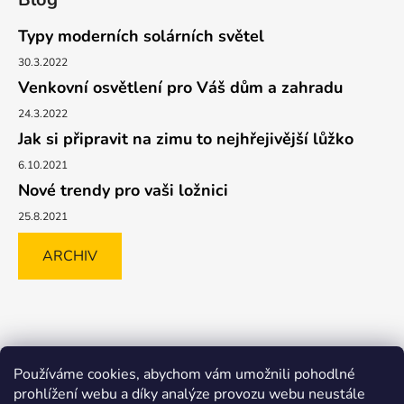
Typy moderních solárních světel
30.3.2022
Venkovní osvětlení pro Váš dům a zahradu
24.3.2022
Jak si připravit na zimu to nejhřejivější lůžko
6.10.2021
Nové trendy pro vaši ložnici
25.8.2021
ARCHIV
Shoptet.cz
GLAMI.CZ
FAVI.CZ
Heureka
BIANO.CZ
Používáme cookies, abychom vám umožnili pohodlné
MALL.CZ
prohlížení webu a díky analýze provozu webu neustále