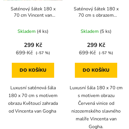
Saténový šátek 180 x
Saténový šátek 180 x
70 cm Vincent van
70 cm s obrazem
Gogh Květoucí zahrada
Červená vinice od
Vincenta van Gogha
Skladem
(4 ks)
Skladem
(5 ks)
299 Kč
299 Kč
699 Kč
699 Kč
(–57 %)
(–57 %)
DO KOŠÍKU
DO KOŠÍKU
Luxusní saténová šála
Luxusní šála 180 x 70 cm
180 x 70 cm s motivem
s motivem obrazu
obrazu Květoucí zahrada
Červená vinice od
od Vincenta van Gogha
nizozemského slavného
malíře Vincenta van
Gogha.