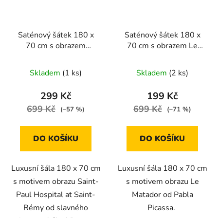
Saténový šátek 180 x
Saténový šátek 180 x
70 cm s obrazem
70 cm s obrazem Le
SAINT-PAUL
Matador od Pabla
HOSPITAL AT SAINT-
Picassa
Skladem
(1 ks)
Skladem
(2 ks)
RÉMY od van Gogha
299 Kč
199 Kč
699 Kč
699 Kč
(–57 %)
(–71 %)
DO KOŠÍKU
DO KOŠÍKU
Luxusní šála 180 x 70 cm
Luxusní šála 180 x 70 cm
s motivem obrazu Saint-
s motivem obrazu Le
Paul Hospital at Saint-
Matador od Pabla
Rémy od slavného
Picassa.