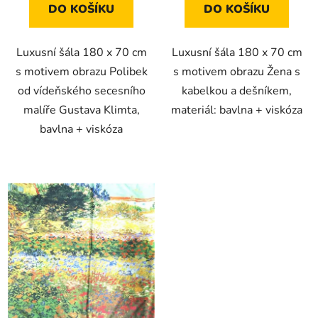
DO KOŠÍKU
DO KOŠÍKU
Luxusní šála 180 x 70 cm
Luxusní šála 180 x 70 cm
s motivem obrazu Polibek
s motivem obrazu Žena s
od vídeňského secesního
kabelkou a dešníkem,
malíře Gustava Klimta,
materiál: bavlna + viskóza
bavlna + viskóza