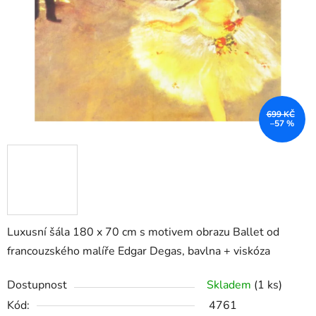
699 KČ
–57 %
Luxusní šála 180 x 70 cm s motivem obrazu Ballet od
francouzského malíře Edgar Degas, bavlna + viskóza
Dostupnost
Skladem
(1 ks)
Kód:
4761