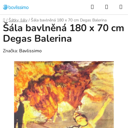
Přejít
Hledat
NÁKUP
na
KOŠÍK
obsah
Domů
/
Šátky, šály
/
Šála bavlněná 180 x 70 cm Degas Balerina
Šála bavlněná 180 x 70 cm
Degas Balerina
Značka:
Bavlissimo