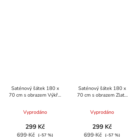
Saténový šátek 180 x
Saténový šátek 180 x
70 cm s obrazem Výkřik
70 cm s obrazem Zlatá
od Edvarda Muncha
Adele od Gustava
Klimta
Vyprodáno
Vyprodáno
299 Kč
299 Kč
699 Kč
699 Kč
(–57 %)
(–57 %)