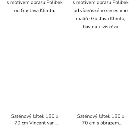
s motivem obrazu Polibek
s motivem obrazu Polibek
od Gustava Klimta.
od vídeňského secesního
malíře Gustava Klimta,
bavlna + viskóza
Saténový šátek 180 x
Saténový šátek 180 x
70 cm Vincent van
70 cm s obrazem
Gogh Květoucí zahrada
Červená vinice od