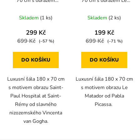
70 cm s obrazem
70 cm s obrazem Le
SAINT-PAUL
Matador od Pabla
HOSPITAL AT SAINT-
Picassa
Skladem
(1 ks)
Skladem
(2 ks)
RÉMY od van Gogha
299 Kč
199 Kč
699 Kč
699 Kč
(–57 %)
(–71 %)
DO KOŠÍKU
DO KOŠÍKU
Luxusní šála 180 x 70 cm
Luxusní šála 180 x 70 cm
s motivem obrazu Saint-
s motivem obrazu Le
Paul Hospital at Saint-
Matador od Pabla
Rémy od slavného
Picassa.
nizozemského Vincenta
van Gogha.