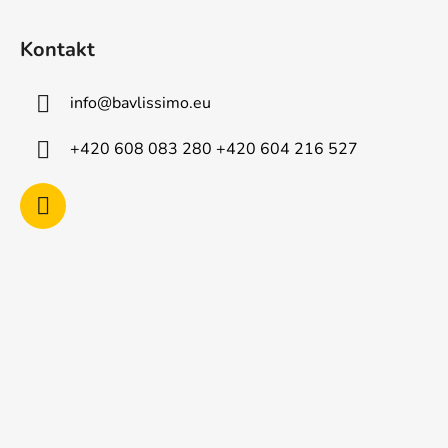
Z
á
Kontakt
p
a
info
@
bavlissimo.eu
t
í
+420 608 083 280 +420 604 216 527