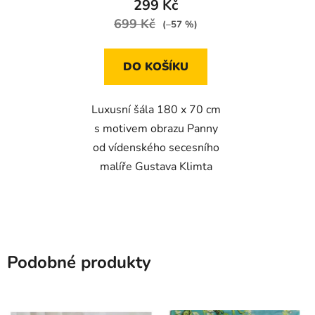
299 Kč
699 Kč
(–57 %)
DO KOŠÍKU
Luxusní šála 180 x 70 cm
s motivem obrazu Panny
od vídenského secesního
malíře Gustava Klimta
Podobné produkty