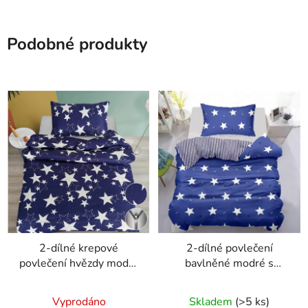
Podobné produkty
2-dílné krepové
2-dílné povlečení
povlečení hvězdy modrá
bavlněné modré s
bílá 140x200 na jednu
hvězdami 140x200 na
postel
jednu postel
Vyprodáno
Skladem
(>5 ks)