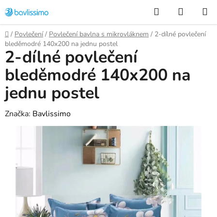
Přejít
Hledat
NÁKUP
na
KOŠÍK
obsah
Domů
/
Povlečení
/
Povlečení bavlna s mikrovláknem
/
2-dílné povlečení
bleděmodré 140x200 na jednu postel
2-dílné povlečení
bleděmodré 140x200 na
jednu postel
Značka:
Bavlissimo