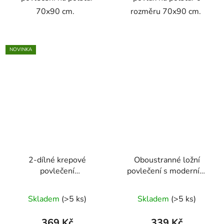
70x90 cm.
rozměru 70x90 cm.
NOVINKA
2-dílné krepové
Oboustranné ložní
povlečení
povlečení s moderním
140X200+70X90 s
vzorem 140 × 200 cm /
květy červené růže
70 × 90 cm
Skladem
(>5 ks)
Skladem
(>5 ks)
369 Kč
339 Kč