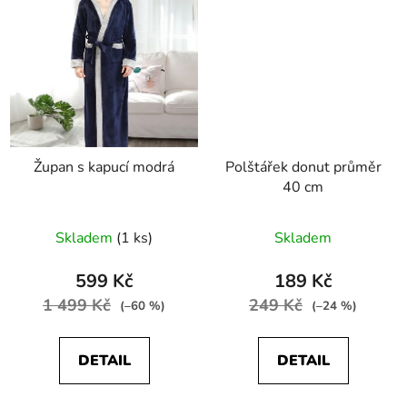
Župan s kapucí modrá
Polštářek donut průměr
40 cm
Skladem
(1 ks)
Skladem
599 Kč
189 Kč
1 499 Kč
249 Kč
(–60 %)
(–24 %)
DETAIL
DETAIL