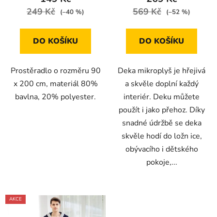
249 Kč
569 Kč
(–40 %)
(–52 %)
DO KOŠÍKU
DO KOŠÍKU
Prostěradlo o rozměru 90
Deka mikroplyš je hřejivá
x 200 cm, materiál 80%
a skvěle doplní každý
bavlna, 20% polyester.
interiér. Deku můžete
použít i jako přehoz. Díky
snadné údržbě se deka
skvěle hodí do ložn ice,
obývacího i dětského
pokoje,...
AKCE