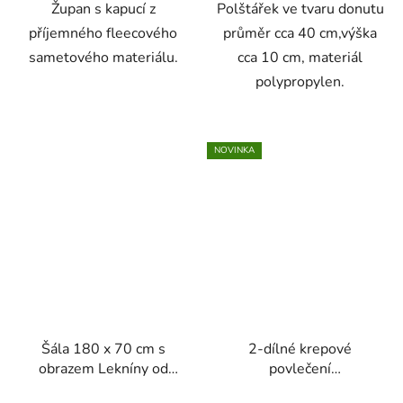
Župan s kapucí z
Polštářek ve tvaru donutu
příjemného fleecového
průměr cca 40 cm,výška
sametového materiálu.
cca 10 cm, materiál
polypropylen.
NOVINKA
Šála 180 x 70 cm s
2-dílné krepové
obrazem Lekníny od
povlečení
Clauda Moneta
140X200+70X90 šedé