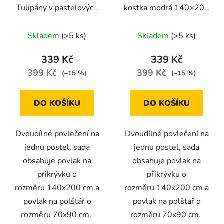
Tulipány v pastelových
kostka modrá 140×200
barvách 140 × 200 cm /
cm – 2dílná sada, zip
70 × 90 cm
Skladem
(>5 ks)
Skladem
(>5 ks)
339 Kč
339 Kč
399 Kč
399 Kč
(–15 %)
(–15 %)
DO KOŠÍKU
DO KOŠÍKU
Dvoudílné povlečení na
Dvoudílné povlečení na
jednu postel, sada
jednu postel, sada
obsahuje povlak na
obsahuje povlak na
přikrývku o
přikrývku o
rozměru 140x200 cm a
rozměru 140x200 cm a
povlak na polštář o
povlak na polštář o
rozměru 70x90 cm.
rozměru 70x90 cm.