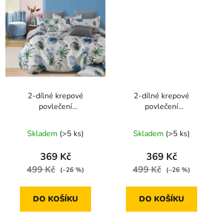
2-dílné krepové
2-dílné krepové
povlečení
povlečení
140X200+70X90
140X200+70X90 se
světle šedé s zeleným a
šedým podkladem a
Skladem
(>5 ks)
Skladem
(>5 ks)
modrým potiskem listů
růžovými květy
369 Kč
369 Kč
499 Kč
499 Kč
(–26 %)
(–26 %)
DO KOŠÍKU
DO KOŠÍKU