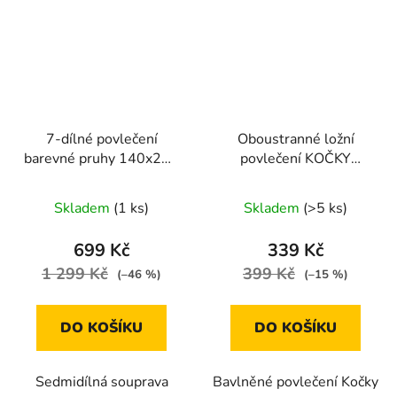
7-dílné povlečení
Oboustranné ložní
barevné pruhy 140x200
povlečení KOČKY
na dvě postele
černo-bílé 140 × 200
cm / 70 × 90 cm
Skladem
(1 ks)
Skladem
(>5 ks)
699 Kč
339 Kč
1 299 Kč
399 Kč
(–46 %)
(–15 %)
DO KOŠÍKU
DO KOŠÍKU
Sedmidílná souprava
Bavlněné povlečení Kočky