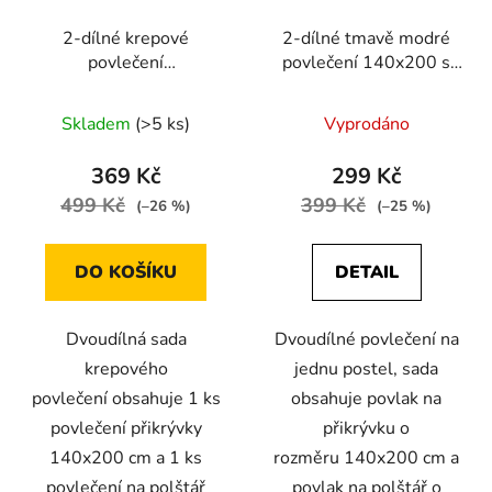
2-dílné krepové
2-dílné tmavě modré
povlečení
povlečení 140x200 s
140X200+70X90 s
bílými hvězdami pro
modrým podkladem a
jednu postel
Skladem
(>5 ks)
Vyprodáno
bílými květy
369 Kč
299 Kč
499 Kč
399 Kč
(–26 %)
(–25 %)
DO KOŠÍKU
DETAIL
Dvoudílná sada
Dvoudílné povlečení na
krepového
jednu postel, sada
povlečení obsahuje 1 ks
obsahuje povlak na
povlečení přikrývky
přikrývku o
140x200 cm a 1 ks
rozměru 140x200 cm a
povlečení na polštář
povlak na polštář o