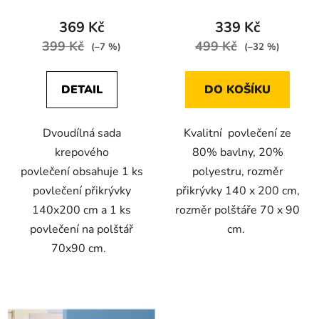
369 Kč
339 Kč
399 Kč
499 Kč
(–7 %)
(–32 %)
DETAIL
DO KOŠÍKU
Dvoudílná sada
Kvalitní povlečení ze
krepového
80% bavlny, 20%
povlečení obsahuje 1 ks
polyestru, rozměr
povlečení přikrývky
přikrývky 140 x 200 cm,
140x200 cm a 1 ks
rozměr polštáře 70 x 90
povlečení na polštář
cm.
70x90 cm.