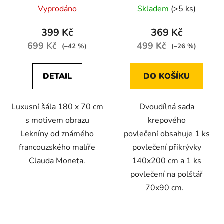
s listy a motýly
Vyprodáno
Skladem
(>5 ks)
399 Kč
369 Kč
699 Kč
499 Kč
(–42 %)
(–26 %)
DETAIL
DO KOŠÍKU
Luxusní šála 180 x 70 cm
Dvoudílná sada
s motivem obrazu
krepového
Lekníny od známého
povlečení obsahuje 1 ks
francouzského malíře
povlečení přikrývky
Clauda Moneta.
140x200 cm a 1 ks
povlečení na polštář
70x90 cm.