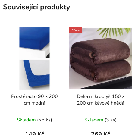
Související produkty
AKCE
Prostěradlo 90 x 200
Deka mikroplyš 150 x
cm modrá
200 cm kávově hnědá
Skladem
(>5 ks)
Skladem
(3 ks)
149 Kč
269 Kč