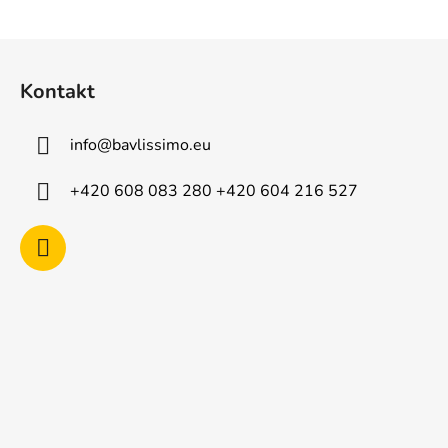
Z
á
Kontakt
p
a
info
@
bavlissimo.eu
t
í
+420 608 083 280 +420 604 216 527