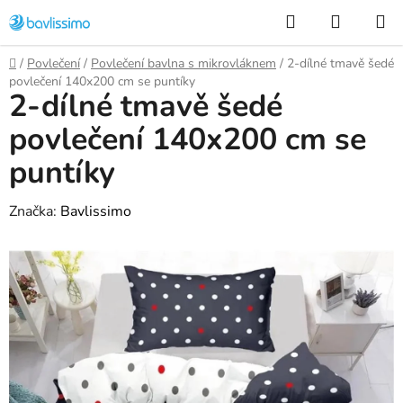
Přejít
Hledat
NÁKUP
na
KOŠÍK
obsah
Domů
/
Povlečení
/
Povlečení bavlna s mikrovláknem
/
2-dílné tmavě šedé
povlečení 140x200 cm se puntíky
2-dílné tmavě šedé
povlečení 140x200 cm se
puntíky
Značka:
Bavlissimo