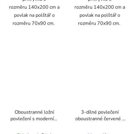
rozměru 140x200 cm a
rozměru 140x200 cm a
povlak na polštář o
povlak na polštář o
rozměru 70x90 cm.
rozměru 70x90 cm.
Oboustranné ložní
3-dílné povlečení
povlečení s moderním
oboustranné červené s
geometrickým vzorem v
bílými pruhy a
pastelových barvách
pampeliškami