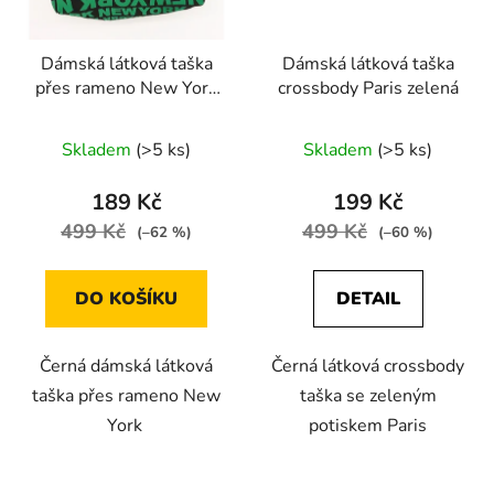
Dámská látková taška
Dámská látková taška
přes rameno New York
crossbody Paris zelená
zelená
Skladem
(>5 ks)
Skladem
(>5 ks)
189 Kč
199 Kč
499 Kč
499 Kč
(–62 %)
(–60 %)
DO KOŠÍKU
DETAIL
Černá dámská látková
Černá látková crossbody
taška přes rameno New
taška se zeleným
York
potiskem Paris