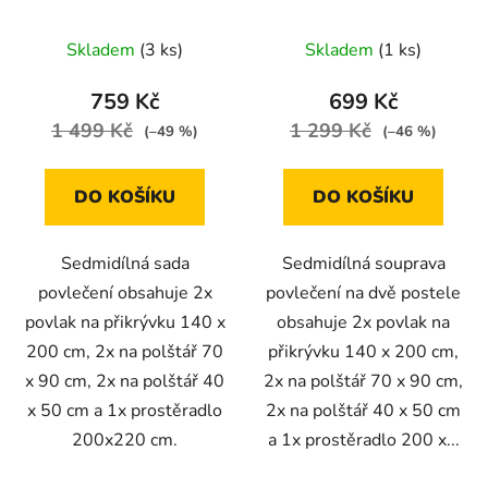
s puntíkem 140x200
na dvě postele
cm bílá a černá
Skladem
(3 ks)
Skladem
(1 ks)
759 Kč
699 Kč
1 499 Kč
1 299 Kč
(–49 %)
(–46 %)
DO KOŠÍKU
DO KOŠÍKU
Sedmidílná sada
Sedmidílná souprava
povlečení obsahuje 2x
povlečení na dvě postele
povlak na přikrývku 140 x
obsahuje 2x povlak na
200 cm, 2x na polštář 70
přikrývku 140 x 200 cm,
x 90 cm, 2x na polštář 40
2x na polštář 70 x 90 cm,
x 50 cm a 1x prostěradlo
2x na polštář 40 x 50 cm
200x220 cm.
a 1x prostěradlo 200 x...