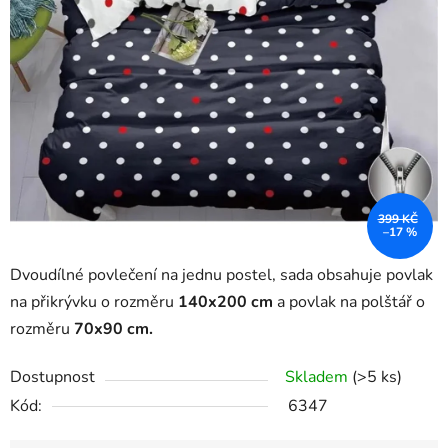
399 KČ
–17 %
Dvoudílné povlečení na jednu postel, sada obsahuje povlak
na přikrývku o rozměru
140x200 cm
a povlak na polštář
o
rozměru
7
0x90 cm.
Dostupnost
Skladem
(>5 ks)
Kód:
6347