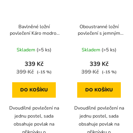
Bavlněné ložní
Oboustranné ložní
povlečení Káro modro-
povlečení s jemným
žluté 140 × 200 cm /
květinovým a motýlím
70 × 90 cm
motivem v pastelových
Skladem
(>5 ks)
Skladem
(>5 ks)
barvách 140 × 200 cm /
70 × 90 cm
339 Kč
339 Kč
399 Kč
399 Kč
(–15 %)
(–15 %)
DO KOŠÍKU
DO KOŠÍKU
Dvoudílné povlečení na
Dvoudílné povlečení na
jednu postel, sada
jednu postel, sada
obsahuje povlak na
obsahuje povlak na
přikrývku o
přikrývku o