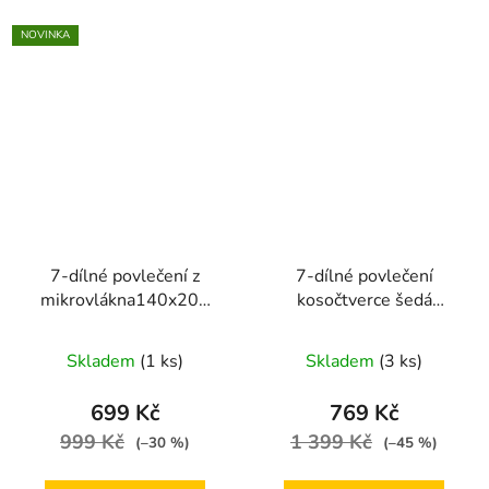
NOVINKA
7-dílné povlečení z
7-dílné povlečení
mikrovlákna140x200
kosočtverce šedá
cm zelené ombre
140x200 na dvě
postele
Skladem
(1 ks)
Skladem
(3 ks)
699 Kč
769 Kč
999 Kč
1 399 Kč
(–30 %)
(–45 %)