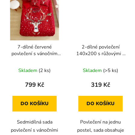
7-dílné červené
2-dílné povlečení
povlečení s vánočním
140x200 s růžovými a
motivem soby a darků
šedými květy na
tmavošedém podladu
Skladem
(2 ks)
Skladem
(>5 ks)
799 Kč
319 Kč
DO KOŠÍKU
DO KOŠÍKU
Sedmidílná sada
Povlečení na jednu
povlečení s vánočními
postel, sada obsahuje