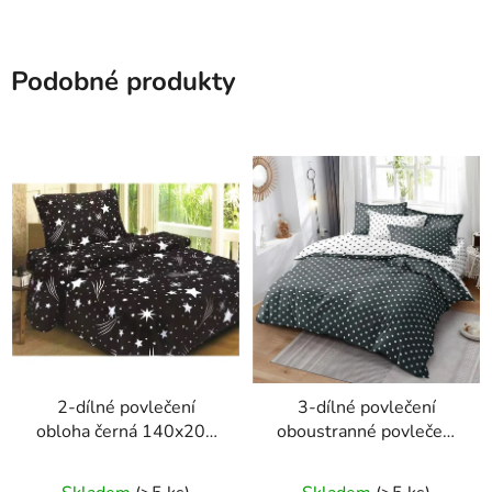
Podobné produkty
2-dílné povlečení
3-dílné povlečení
obloha černá 140x200
oboustranné povlečení
na jednu postel
tmavošedé a bílé s
puntíkem 140x200