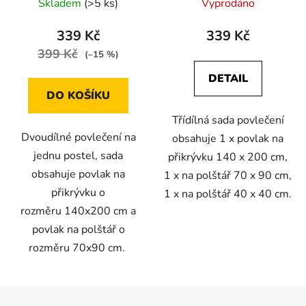
Skladem
(>5 ks)
Vyprodáno
140 × 200 cm / 70 × 90
140X200+70X90+40X40
cm
339 Kč
339 Kč
399 Kč
(–15 %)
DETAIL
DO KOŠÍKU
Třídílná sada povlečení
Dvoudílné povlečení na
obsahuje 1 x povlak na
jednu postel, sada
přikrývku 140 x 200 cm,
obsahuje povlak na
1 x na polštář 70 x 90 cm,
přikrývku o
1 x na polštář 40 x 40 cm.
rozměru 140x200 cm a
povlak na polštář o
rozměru 70x90 cm.
Z