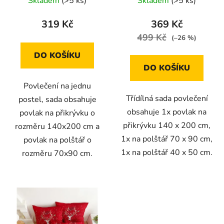
Skladem
(>5 ks)
Skladem
(>5 ks)
319 Kč
369 Kč
499 Kč
(–26 %)
DO KOŠÍKU
DO KOŠÍKU
Povlečení na jednu
Třídílná sada povlečení
postel, sada obsahuje
obsahuje 1x povlak na
povlak na přikrývku o
přikrývku 140 x 200 cm,
rozměru 140x200 cm a
1x na polštář 70 x 90 cm,
povlak na polštář o
1x na polštář 40 x 50 cm.
rozměru 70x90 cm.