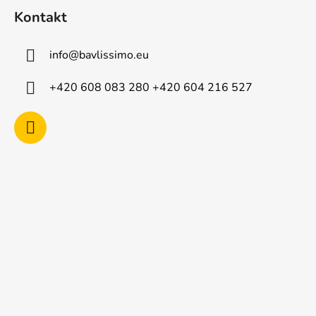
á
Kontakt
p
a
info
@
bavlissimo.eu
t
í
+420 608 083 280 +420 604 216 527