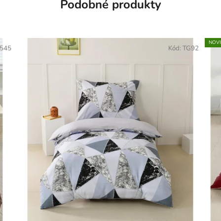
Podobné produkty
NOV
545
Kód:
TG92