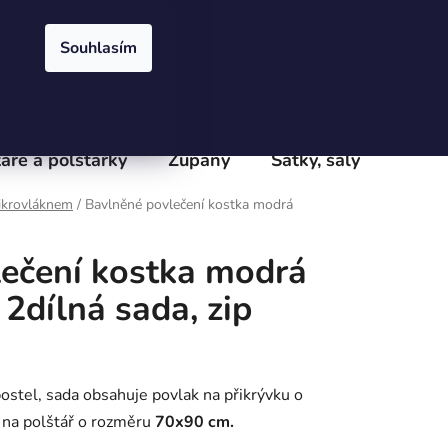
Přihlášení
Registrace
obchodu
Velkoobchod
Podmínky ochrany osobních údajů
e
Souhlasím
PRÁZDNÝ KOŠÍK
NÁKUPNÍ
KOŠÍK
áře a polštářky
Župany
Šátky, šály
Batoh
ikrovláknem
/
Bavlněné povlečení kostka modrá
ečení kostka modrá
2dílná sada, zip
ostel, sada obsahuje povlak na přikrývku o
 na polštář
o rozměru
7
0x90 cm.