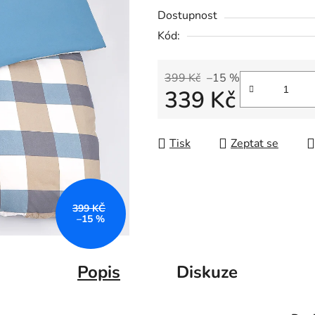
Dostupnost
Kód:
399 Kč
–15 %
339 Kč
Měrná cena:
Tisk
Zeptat se
399 KČ
–15 %
Popis
Diskuze