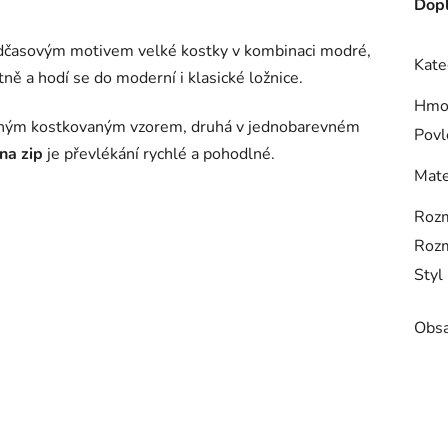
Dopl
adčasovým motivem velké kostky v kombinaci modré,
Kate
ně a hodí se do moderní i klasické ložnice.
Hmo
azným kostkovaným vzorem, druhá v jednobarevném
Povl
na zip
je převlékání rychlé a pohodlné.
Mate
Rozm
Rozm
Styl
Obsa