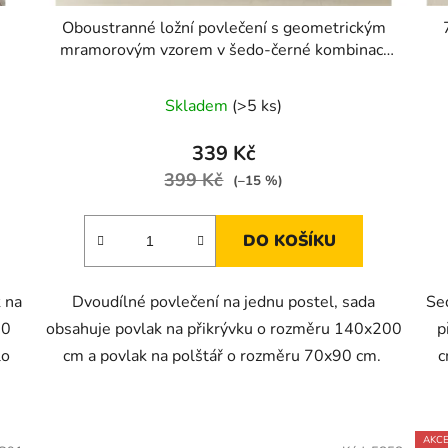
Oboustranné ložní povlečení s geometrickým
mramorovým vzorem v šedo-černé kombinaci
140 × 200 cm / 70 × 90 cm
Skladem
(>5 ks)
339 Kč
399 Kč
(–15 %)
DO KOŠÍKU
 na
Dvoudílné povlečení na jednu postel, sada
Se
90
obsahuje povlak na přikrývku o rozměru 140x200
p
lo
cm a povlak na polštář o rozměru 70x90 cm.
c
AKC