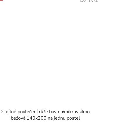
Kód:
1534
2-dílné povlečení růže bavlna/mikrovlákno
béžová 140x200 na jednu postel