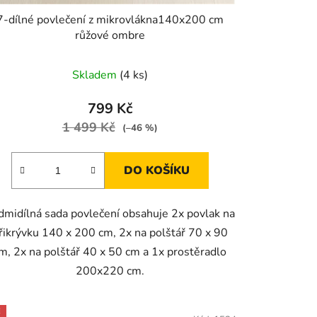
7-dílné povlečení z mikrovlákna140x200 cm
růžové ombre
Skladem
(4 ks)
799 Kč
1 499 Kč
(–46 %)
DO KOŠÍKU
dmidílná sada povlečení obsahuje 2x povlak na
řikrývku 140 x 200 cm, 2x na polštář 70 x 90
m, 2x na polštář 40 x 50 cm a 1x prostěradlo
200x220 cm.
E