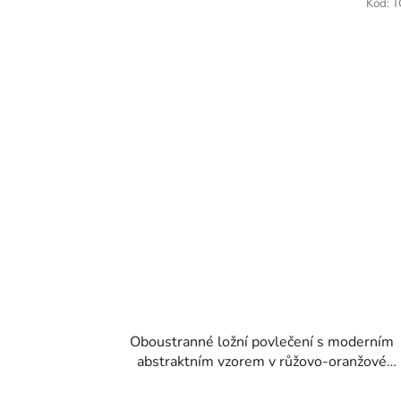
Kód:
T
Oboustranné ložní povlečení s moderním
abstraktním vzorem v růžovo-oranžové
kombinaci 140 × 200 cm / 70 × 90 cm