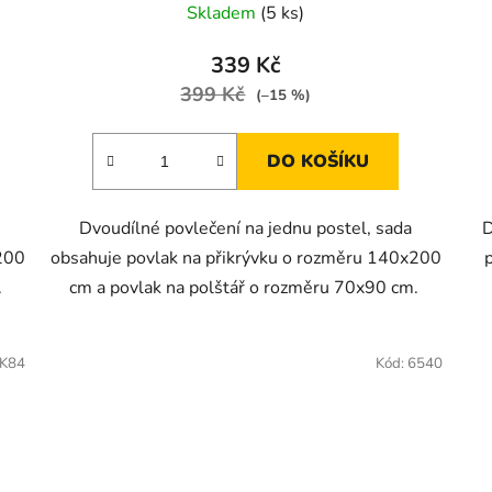
Skladem
(5 ks)
339 Kč
399 Kč
(–15 %)
DO KOŠÍKU
Dvoudílné povlečení na jednu postel, sada
D
200
obsahuje povlak na přikrývku o rozměru 140x200
.
cm a povlak na polštář o rozměru 70x90 cm.
K84
Kód:
6540