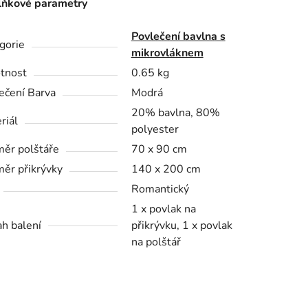
ňkové parametry
Povlečení bavlna s
gorie
mikrovláknem
tnost
0.65 kg
ečení Barva
Modrá
20% bavlna, 80%
riál
polyester
ěr polštáře
70 x 90 cm
ěr přikrývky
140 x 200 cm
Romantický
1 x povlak na
h balení
přikrývku, 1 x povlak
na polštář