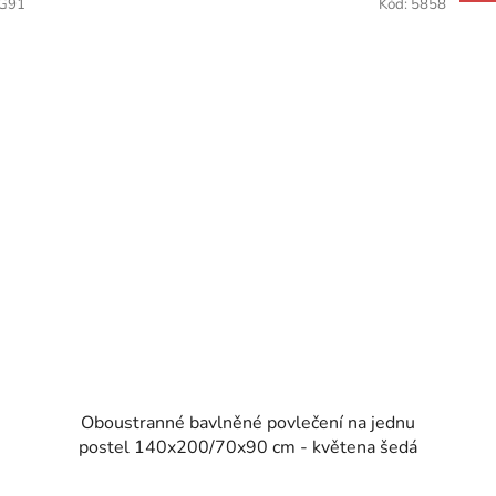
G91
Kód:
5858
Oboustranné bavlněné povlečení na jednu
postel 140x200/70x90 cm - květena šedá