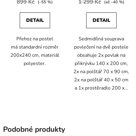
899 Kč
1 299 Kč
(–55 %)
(až –40 %)
DETAIL
DETAIL
Přehoz na postel
Sedmidílná souprava
má standardní rozměr
povlečení na dvě postele
200x240 cm, materiál
obsahuje 2x povlak na
polyester.
přikrývku 140 x 200 cm,
2x na polštář 70 x 90 cm,
2x na polštář 40 x 50 cm
a 1x prostěradlo 200 x...
Podobné produkty