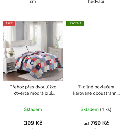
cm
hedvábí
AKCE
NOVINKA
Přehoz přes dvoulůžko
7-dílné povlečení
čtverce modrá bílá
kárované oboustranné
červená
140x200 cm na dvě
postele
Skladem
Skladem
(4 ks)
399 Kč
769 Kč
od