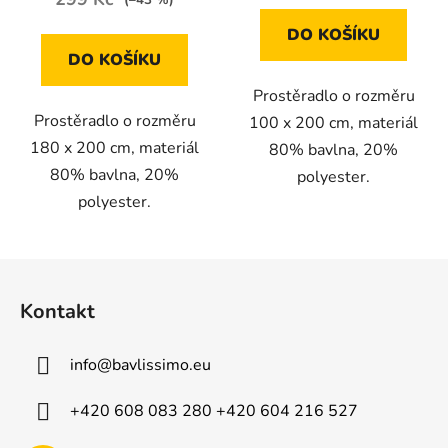
DO KOŠÍKU
DO KOŠÍKU
Prostěradlo o rozměru
Prostěradlo o rozměru
100 x 200 cm, materiál
180 x 200 cm, materiál
80% bavlna, 20%
80% bavlna, 20%
polyester.
polyester.
Z
á
Kontakt
p
a
info
@
bavlissimo.eu
t
í
+420 608 083 280 +420 604 216 527