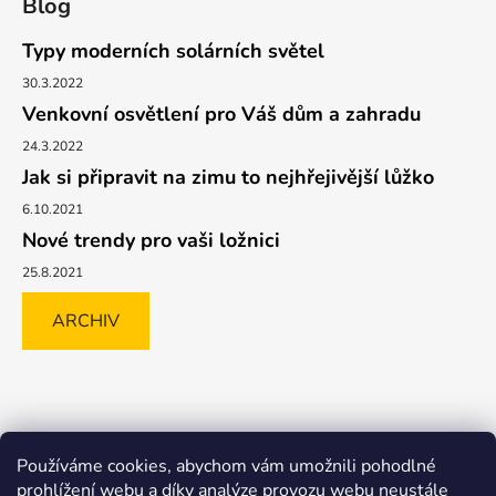
Blog
Typy moderních solárních světel
30.3.2022
Venkovní osvětlení pro Váš dům a zahradu
24.3.2022
Jak si připravit na zimu to nejhřejivější lůžko
6.10.2021
Nové trendy pro vaši ložnici
25.8.2021
ARCHIV
Shoptet.cz
GLAMI.CZ
FAVI.CZ
Heureka
BIANO.CZ
Používáme cookies, abychom vám umožnili pohodlné
MALL.CZ
prohlížení webu a díky analýze provozu webu neustále