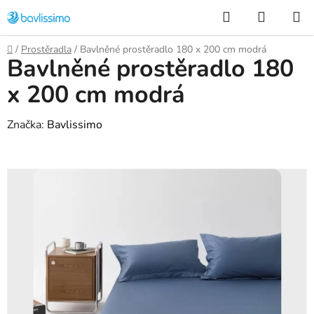
Přejít
Hledat
NÁKUP
na
KOŠÍK
obsah
Domů
/
Prostěradla
/
Bavlněné prostěradlo 180 x 200 cm modrá
Bavlněné prostěradlo 180
x 200 cm modrá
Značka:
Bavlissimo