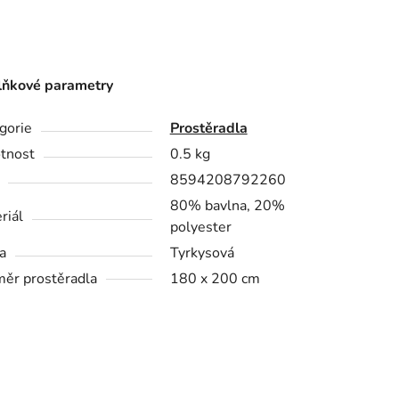
ňkové parametry
gorie
Prostěradla
tnost
0.5 kg
8594208792260
80% bavlna, 20%
riál
polyester
a
Tyrkysová
ěr prostěradla
180 x 200 cm