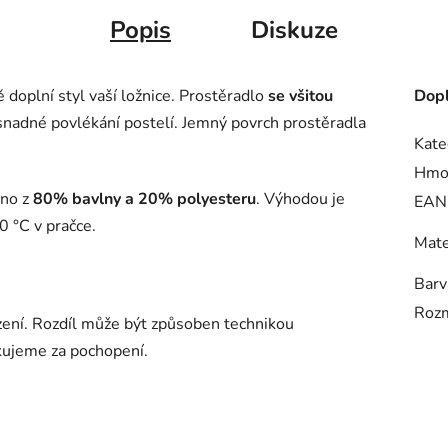
Popis
Diskuze
 doplní styl vaší ložnice. Prostěradlo
se všitou
Dopl
o snadné povlékání postelí. Jemný povrch prostěradla
Kate
Hmo
no z
80% bavlny a 20% polyesteru
. Výhodou je
EAN
0 °C v pračce.
Mate
Barv
Rozm
ení. Rozdíl může být způsoben technikou
kujeme za pochopení.