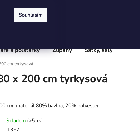
Přihlášení
Registrace
obchodu
Velkoobchod
Podmínky ochrany osobních údajů
e
Souhlasím
PRÁZDNÝ KOŠÍK
NÁKUPNÍ
KOŠÍK
áře a polštářky
Župany
Šátky, šály
Batoh
200 cm tyrkysová
80 x 200 cm tyrkysová
00 cm, materiál 80% bavlna, 20% polyester.
Skladem
(>5 ks)
1357