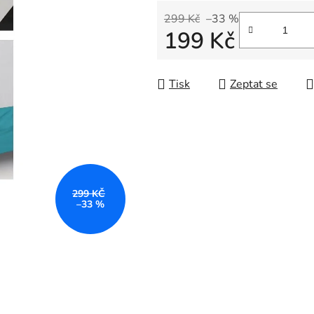
299 Kč
–33 %
199 Kč
Měrná cena:
Tisk
Zeptat se
299 KČ
–33 %