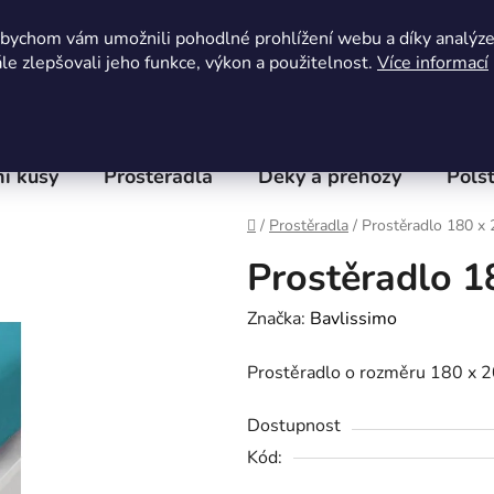
Obchodní podmínky
Kontaktní formulář
Hodnocení 
abychom vám umožnili pohodlné prohlížení webu a díky analýz
e zlepšovali jeho funkce, výkon a použitelnost.
Více informací
í kusy
Prostěradla
Deky a přehozy
Polšt
Domů
/
Prostěradla
/
Prostěradlo 180 x 
Prostěradlo 1
Značka:
Bavlissimo
Prostěradlo o rozměru 180 x 2
Dostupnost
Kód: