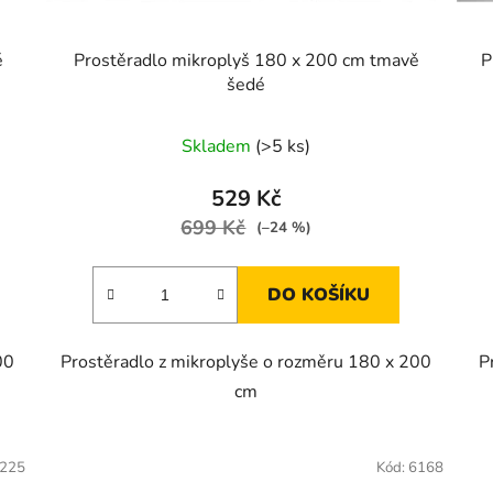
é
Prostěradlo mikroplyš 180 x 200 cm tmavě
P
šedé
Skladem
(>5 ks)
529 Kč
699 Kč
(–24 %)
DO KOŠÍKU
00
Prostěradlo z mikroplyše o rozměru 180 x 200
P
cm
225
Kód:
6168