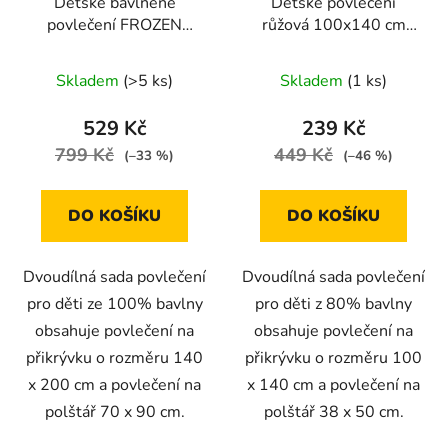
Dětské bavlněné
Dětské povlečení
povlečení FROZEN
růžová 100x140 cm
Ledové
Auta lovely
Království140x200
Skladem
(>5 ks)
Skladem
(1 ks)
70x90
529 Kč
239 Kč
799 Kč
449 Kč
(–33 %)
(–46 %)
DO KOŠÍKU
DO KOŠÍKU
Dvoudílná sada povlečení
Dvoudílná sada povlečení
pro děti ze 100% bavlny
pro děti z 80% bavlny
obsahuje povlečení na
obsahuje povlečení na
přikrývku o rozměru 140
přikrývku o rozměru 100
x 200 cm a povlečení na
x 140 cm a povlečení na
polštář 70 x 90 cm.
polštář 38 x 50 cm.