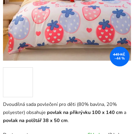
449 KČ
–44 %
Dvoudílná sada povlečení pro děti (80% bavlna, 20%
polyester) obsahuje
povlak na přikrývku 100 x 140 cm
a
povlak na polštář 38 x 50 cm
.