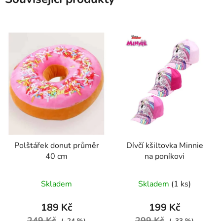
Polštářek donut průměr
Dívčí kšiltovka Minnie
40 cm
na poníkovi
Skladem
Skladem
(1 ks)
189 Kč
199 Kč
249 Kč
299 Kč
(–24 %)
(–33 %)