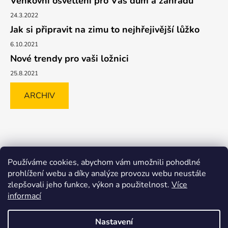
Venkovní osvětlení pro Váš dům a zahradu
24.3.2022
Jak si připravit na zimu to nejhřejivější lůžko
6.10.2021
Nové trendy pro vaši ložnici
25.8.2021
ARCHIV
Shoptet.cz
GLAMI.CZ
FAVI.CZ
Heureka
BIANO.CZ
Používáme cookies, abychom vám umožnili pohodlné
MALL.CZ
prohlížení webu a díky analýze provozu webu neustále
zlepšovali jeho funkce, výkon a použitelnost.
Více
informací
Nastavení