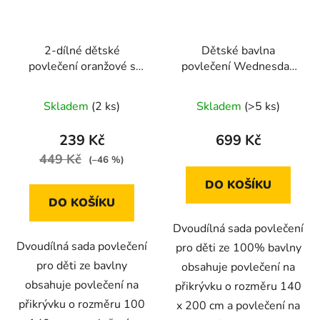
2-dílné dětské
Dětské bavlna
povlečení oranžové s
povlečení Wednesday
kytkami 100x140 cm
140x200 cm
pro jednu postel
+70x90cm
Skladem
(2 ks)
Skladem
(>5 ks)
239 Kč
699 Kč
449 Kč
(–46 %)
DO KOŠÍKU
DO KOŠÍKU
Dvoudílná sada povlečení
Dvoudílná sada povlečení
pro děti ze 100% bavlny
pro děti ze bavlny
obsahuje povlečení na
obsahuje povlečení na
přikrývku o rozměru 140
přikrývku o rozměru 100
x 200 cm a povlečení na