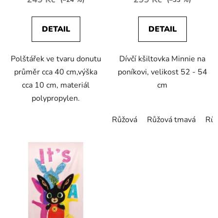
DETAIL
DETAIL
Polštářek ve tvaru donutu
Dívčí kšiltovka Minnie na
průměr cca 40 cm,výška
poníkovi, velikost 52 - 54
cca 10 cm, materiál
cm
polypropylen.
Růžová
Růžová tmavá
Růž