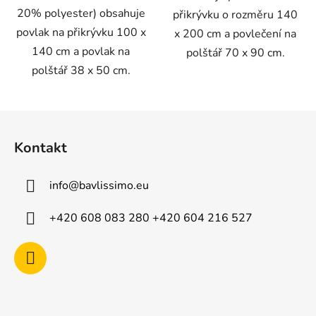
20% polyester) obsahuje
přikrývku o rozměru 140
povlak na přikrývku 100 x
x 200 cm a povlečení na
140 cm a povlak na
polštář 70 x 90 cm.
polštář 38 x 50 cm.
Z
á
Kontakt
p
a
info
@
bavlissimo.eu
t
í
+420 608 083 280 +420 604 216 527