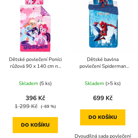
Dětské povlečení Poníci
Dětské bavlna
růžová 90 x 140 cm na
povlečení Spiderman
jednu postel
modrý 140x200cm
+70x90cm
Skladem
(5 ks)
Skladem
(>5 ks)
396 Kč
699 Kč
1 299 Kč
(–69 %)
DO KOŠÍKU
DO KOŠÍKU
Dvoudílná sada povlečení