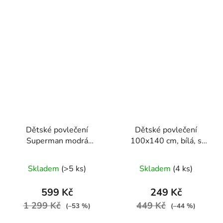
Dětské povlečení
Dětské povlečení
Superman modrá
100x140 cm, bílá, s
140x200 na jednu
růžovými tulipány
postel
Skladem
(>5 ks)
Skladem
(4 ks)
599 Kč
249 Kč
1 299 Kč
449 Kč
(–53 %)
(–44 %)