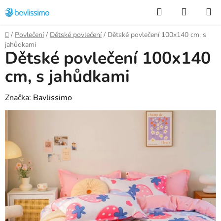
Přejít
Hledat
NÁKUP
na
KOŠÍK
obsah
Domů
/
Povlečení
/
Dětské povlečení
/
Dětské povlečení 100x140 cm, s
jahůdkami
Dětské povlečení 100x140
cm, s jahůdkami
Značka:
Bavlissimo