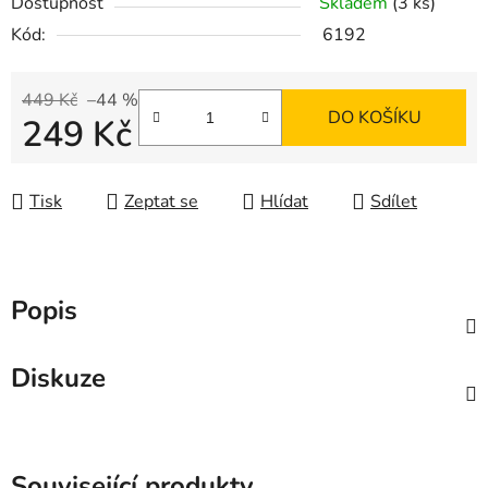
Dostupnost
Skladem
(3 ks)
Kód:
6192
449 Kč
–44 %
DO KOŠÍKU
249 Kč
Měrná cena:
Tisk
Zeptat se
Hlídat
Sdílet
Popis
Diskuze
Související produkty