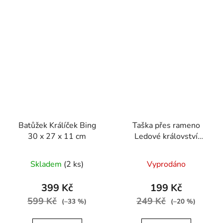
Batůžek Králíček Bing
Taška přes rameno
30 x 27 x 11 cm
Ledové království
FROZEN II.
Skladem
(2 ks)
Vyprodáno
399 Kč
199 Kč
599 Kč
249 Kč
(–33 %)
(–20 %)