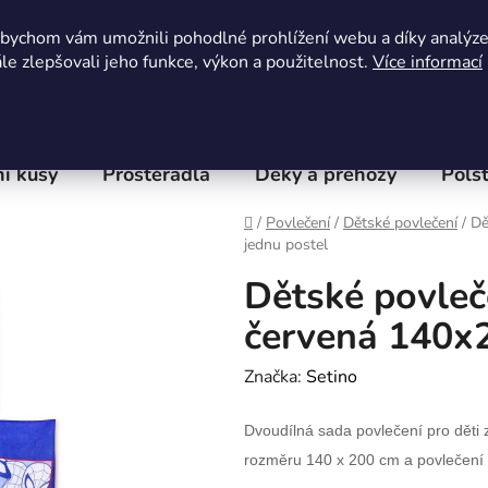
Obchodní podmínky
Kontaktní formulář
Hodnocení 
abychom vám umožnili pohodlné prohlížení webu a díky analýz
e zlepšovali jeho funkce, výkon a použitelnost.
Více informací
í kusy
Prostěradla
Deky a přehozy
Polšt
Domů
/
Povlečení
/
Dětské povlečení
/
Dě
jednu postel
Dětské povle
červená 140x2
Značka:
Setino
Dvoudílná sada povlečení pro děti 
rozměru 140 x 200 cm a povlečení 