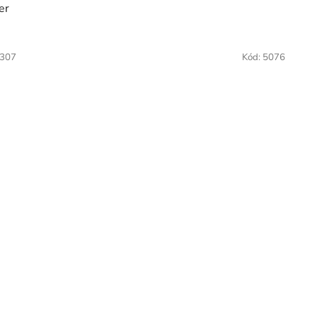
er
307
Kód:
5076