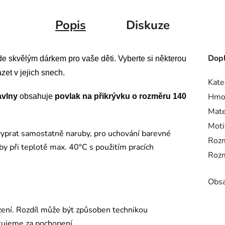
Popis
Diskuze
Dopl
 skvělým dárkem pro vaše děti. Vyberte si některou
zet v jejich snech.
Kate
Hmo
avlny
obsahuje
povlak na přikrývku o rozměru 140
Mate
Moti
yprat samostatně naruby, pro uchování barevné
Rozm
by při teplotě max. 40°C s použitím pracích
Rozm
Obsa
ení. Rozdíl může být způsoben technikou
kujeme za pochopení.