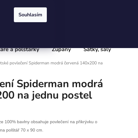
Přihlášení
Registrace
obchodu
Velkoobchod
Podmínky ochrany osobních údajů
e
Souhlasím
PRÁZDNÝ KOŠÍK
NÁKUPNÍ
KOŠÍK
áře a polštářky
Župany
Šátky, šály
Batoh
tské povlečení Spiderman modrá červená 140x200 na
čení Spiderman modrá
00 na jednu postel
ze 100% bavlny obsahuje povlečení na přikrývku o
na polštář 70 x 90 cm.