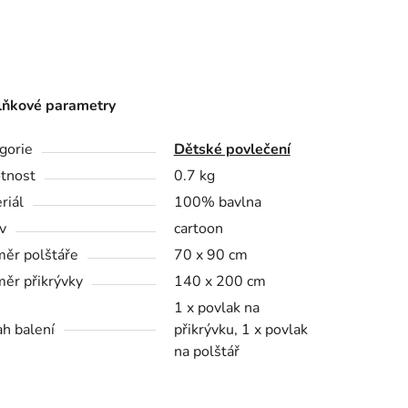
ňkové parametry
gorie
Dětské povlečení
tnost
0.7 kg
riál
100% bavlna
v
cartoon
ěr polštáře
70 x 90 cm
ěr přikrývky
140 x 200 cm
1 x povlak na
h balení
přikrývku, 1 x povlak
na polštář