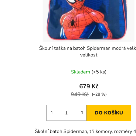
Školní taška na batoh Spiderman modrá vel
velikost
Skladem
(>5 ks)
679 Kč
949 Kč
(–28 %)
DO KOŠÍKU
Školní batoh Spiderman, tři komory, rozměry 