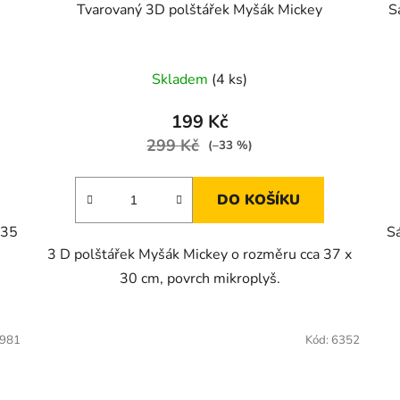
Tvarovaný 3D polštářek Myšák Mickey
S
Skladem
(4 ks)
199 Kč
299 Kč
(–33 %)
DO KOŠÍKU
 35
S
3 D polštářek Myšák Mickey o rozměru cca 37 x
30 cm, povrch mikroplyš.
981
Kód:
6352