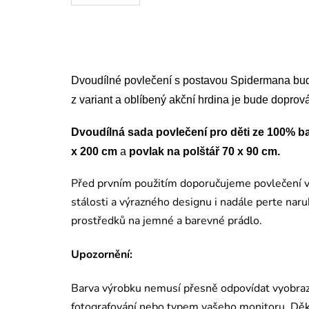
Dvoudílné povlečení s postavou Spidermana bude
z variant a oblíbený akční hrdina je bude doprová
Dvoudílná sada povlečení pro děti ze 100% b
x 200 cm
a
povlak na polštář 70 x 90 cm.
Před prvním použitím doporučujeme povlečení v
stálosti a výrazného designu i nadále perte naru
prostředků na jemné a barevné prádlo.
Upozornění:
Barva výrobku nemusí přesně odpovídat vyobraz
fotografování nebo typem vašeho monitoru. Dě