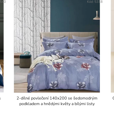
540
Kód:
5318
s
2-dílné povlečení 140x200 se šedomodrým
podkladem a hnědými květy a bílými listy