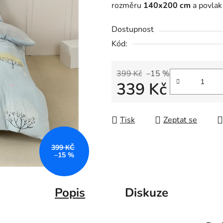
rozměru
140x200 cm
a povlak
Dostupnost
Kód:
399 Kč
–15 %
339 Kč
Měrná cena:
Tisk
Zeptat se
399 KČ
–15 %
Popis
Diskuze