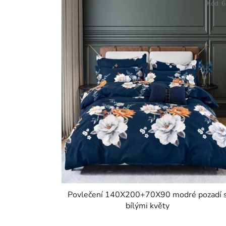
Kód:
6
Povlečení 140X200+70X90 modré pozadí 
bílými květy