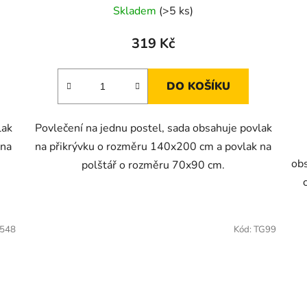
Skladem
(>5 ks)
319 Kč
DO KOŠÍKU
lak
Povlečení na jednu postel, sada obsahuje povlak
 na
na přikrývku o rozměru 140x200 cm a povlak na
ob
polštář o rozměru 70x90 cm.
548
Kód:
TG99