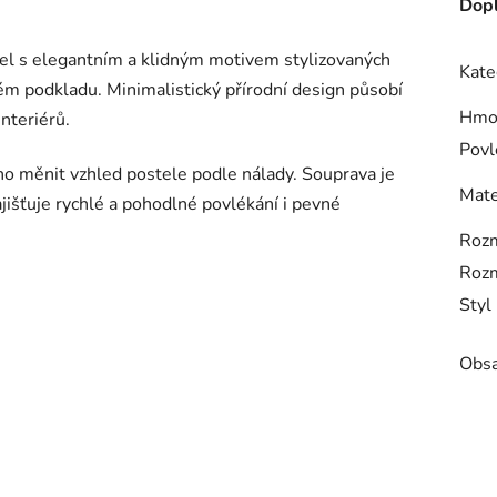
Dopl
tel s elegantním a klidným motivem stylizovaných
Kate
m podkladu. Minimalistický přírodní design působí
Hmo
nteriérů.
Povl
o měnit vzhled postele podle nálady. Souprava je
Mate
ajišťuje rychlé a pohodlné povlékání i pevné
Rozm
Rozm
Styl
Obsa