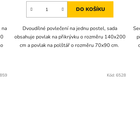
DO KOŠÍKU
 na
Dvoudílné povlečení na jednu postel, sada
Se
90
obsahuje povlak na přikrývku o rozměru 140x200
p
lo
cm a povlak na polštář o rozměru 70x90 cm.
859
Kód:
6528