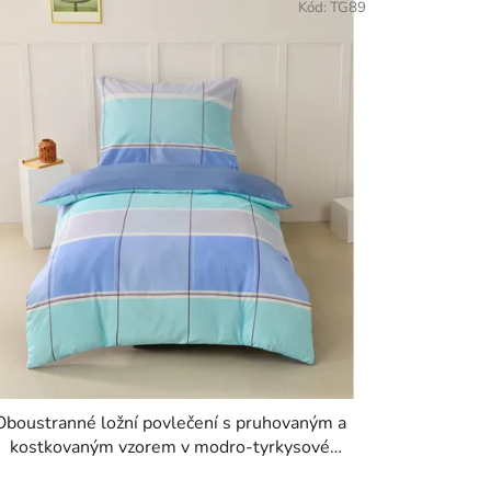
Kód:
TG89
Oboustranné ložní povlečení s pruhovaným a
kostkovaným vzorem v modro-tyrkysové
kombinaci 140 × 200 cm / 70 × 90 cm