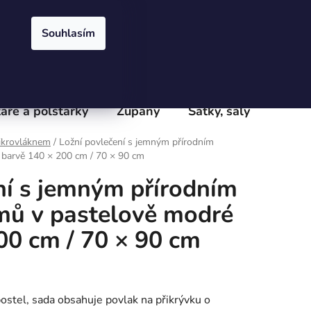
Přihlášení
Registrace
obchodu
Velkoobchod
Podmínky ochrany osobních údajů
e
Souhlasím
PRÁZDNÝ KOŠÍK
NÁKUPNÍ
KOŠÍK
áře a polštářky
Župany
Šátky, šály
Batoh
ikrovláknem
/
Ložní povlečení s jemným přírodním
barvě 140 × 200 cm / 70 × 90 cm
ní s jemným přírodním
mů v pastelově modré
00 cm / 70 × 90 cm
ostel, sada obsahuje povlak na přikrývku o