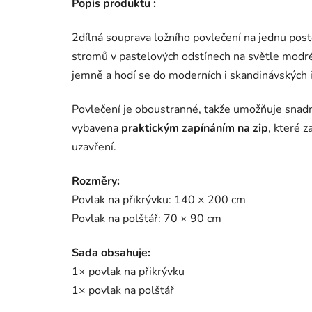
Popis produktu :
2dílná souprava ložního povlečení na jednu pos
stromů v pastelových odstínech na světle modré
jemně a hodí se do moderních i skandinávských i
Povlečení je oboustranné, takže umožňuje snadn
vybavena
praktickým zapínáním na zip
, které z
uzavření.
Rozměry:
Povlak na přikrývku: 140 × 200 cm
Povlak na polštář: 70 × 90 cm
Sada obsahuje:
1× povlak na přikrývku
1× povlak na polštář