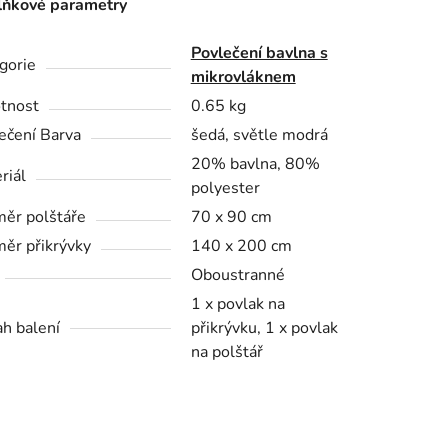
ňkové parametry
Povlečení bavlna s
gorie
mikrovláknem
tnost
0.65 kg
ečení Barva
šedá, světle modrá
20% bavlna, 80%
riál
polyester
ěr polštáře
70 x 90 cm
ěr přikrývky
140 x 200 cm
Oboustranné
1 x povlak na
h balení
přikrývku, 1 x povlak
na polštář