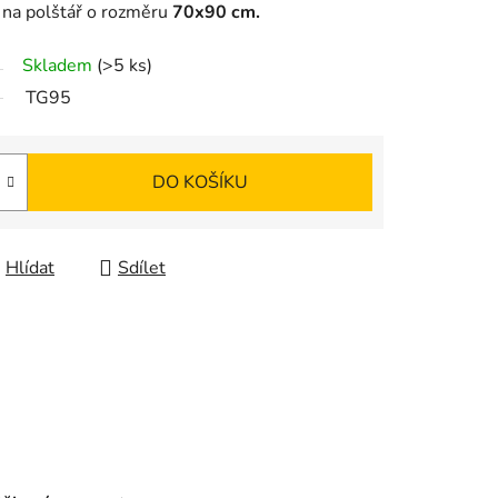
 na polštář
o rozměru
7
0x90 cm.
Skladem
(>5 ks)
TG95
DO KOŠÍKU
Hlídat
Sdílet