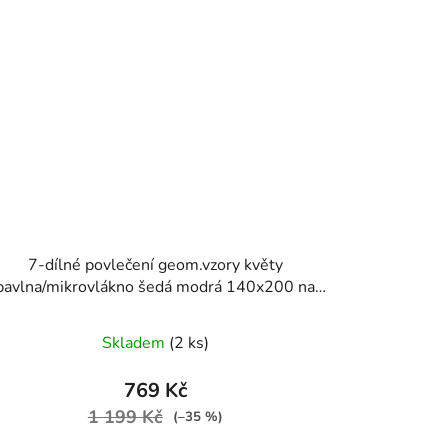
7-dílné povlečení geom.vzory květy
bavlna/mikrovlákno šedá modrá 140x200 na
dvě postele
Skladem
(2 ks)
769 Kč
1 199 Kč
(–35 %)