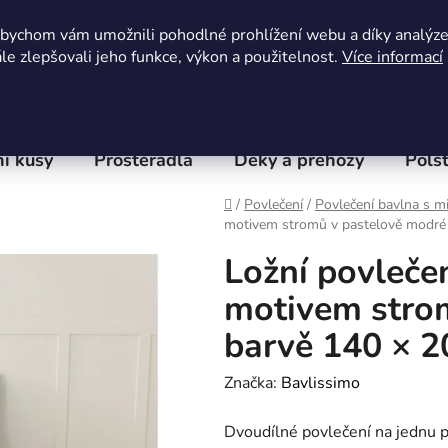
Obchodní podmínky
Kontaktní formulář
Hodnocení 
abychom vám umožnili pohodlné prohlížení webu a díky analýz
e zlepšovali jeho funkce, výkon a použitelnost.
Více informací
í kusy
Prostěradla
Deky a přehozy
Polšt
Domů
/
Povlečení
/
Povlečení bavlna s m
motivem stromů v pastelově modré 
Ložní povleče
motivem stro
barvě 140 × 2
Značka:
Bavlissimo
Dvoudílné povlečení na jednu p