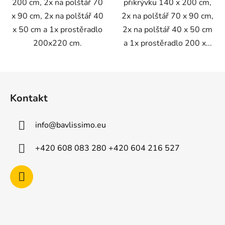
200 cm, 2x na polštář 70
přikrývku 140 x 200 cm,
x 90 cm, 2x na polštář 40
2x na polštář 70 x 90 cm,
x 50 cm a 1x prostěradlo
2x na polštář 40 x 50 cm
200x220 cm.
a 1x prostěradlo 200 x...
Z
á
Kontakt
p
a
info
@
bavlissimo.eu
t
í
+420 608 083 280 +420 604 216 527