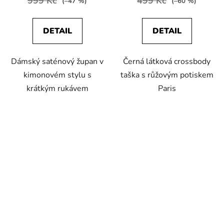
999 Kč
499 Kč
(–47 %)
(–60 %)
DETAIL
DETAIL
Dámský saténový župan v
Černá látková crossbody
kimonovém stylu s
taška s růžovým potiskem
krátkým rukávem
Paris