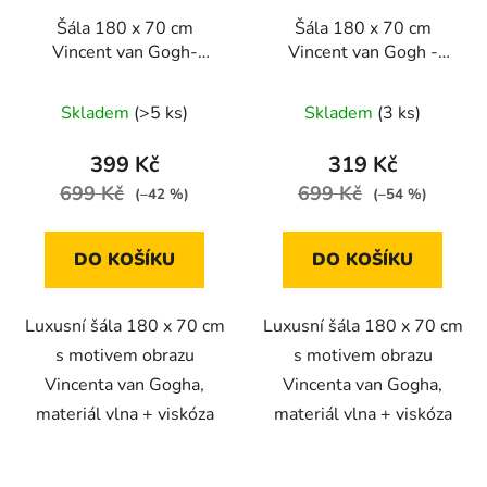
Šála 180 x 70 cm
Šála 180 x 70 cm
Vincent van Gogh-
Vincent van Gogh -
Slunečnice
Cesta s cypřišem a
hvězdou
Skladem
(>5 ks)
Skladem
(3 ks)
399 Kč
319 Kč
699 Kč
699 Kč
(–42 %)
(–54 %)
DO KOŠÍKU
DO KOŠÍKU
Luxusní šála 180 x 70 cm
Luxusní šála 180 x 70 cm
s motivem obrazu
s motivem obrazu
Vincenta van Gogha,
Vincenta van Gogha,
materiál vlna + viskóza
materiál vlna + viskóza