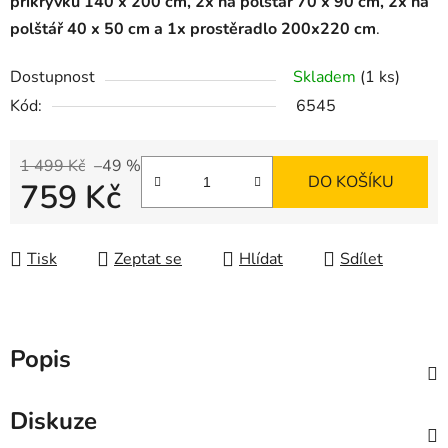
přikrývku 140 x 200 cm, 2x na polštář 70 x 90 cm, 2x na
polštář 40 x 50 cm a
1x prostěradlo 200x220 cm
.
Dostupnost
Skladem
(1 ks)
Kód:
6545
1 499 Kč
–49 %
DO KOŠÍKU
759 Kč
Měrná cena:
Tisk
Zeptat se
Hlídat
Sdílet
Popis
Diskuze