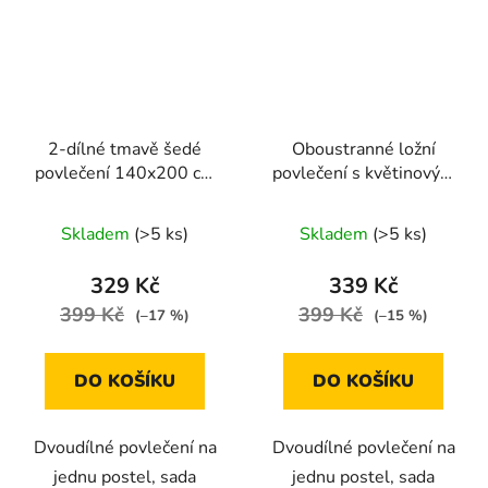
2-dílné tmavě šedé
Oboustranné ložní
povlečení 140x200 cm
povlečení s květinovým
se puntíky
motivem v pastelových
barvách 140 × 200 cm /
Skladem
(>5 ks)
Skladem
(>5 ks)
70 × 90 cm
329 Kč
339 Kč
399 Kč
399 Kč
(–17 %)
(–15 %)
DO KOŠÍKU
DO KOŠÍKU
Dvoudílné povlečení na
Dvoudílné povlečení na
jednu postel, sada
jednu postel, sada