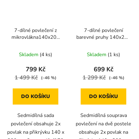
7-dílné povlečení z
7-dílné povlečení
mikrovlákna140x200
barevné pruhy 140x200
cm růžové ombre
na dvě postele
Skladem
(4 ks)
Skladem
(1 ks)
799 Kč
699 Kč
1 499 Kč
1 299 Kč
(–46 %)
(–46 %)
DO KOŠÍKU
DO KOŠÍKU
Sedmidílná sada
Sedmidílná souprava
povlečení obsahuje 2x
povlečení na dvě postele
povlak na přikrývku 140 x
obsahuje 2x povlak na