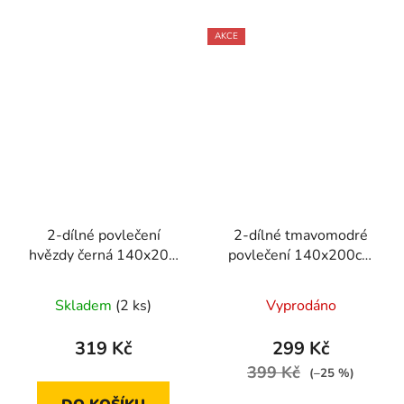
AKCE
2-dílné povlečení
2-dílné tmavomodré
hvězdy černá 140x200
povlečení 140x200cm
cm
se zlatymi srdci
Skladem
(2 ks)
Vyprodáno
319 Kč
299 Kč
399 Kč
(–25 %)