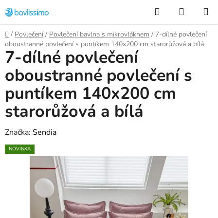
Přejít
Hledat
NÁKUP
na
KOŠÍK
obsah
Domů
/
Povlečení
/
Povlečení bavlna s mikrovláknem
/
7-dílné povlečení
oboustranné povlečení s puntíkem 140x200 cm starorůžová a bílá
7-dílné povlečení
oboustranné povlečení s
puntíkem 140x200 cm
starorůžová a bílá
Značka:
Sendia
NOVINKA