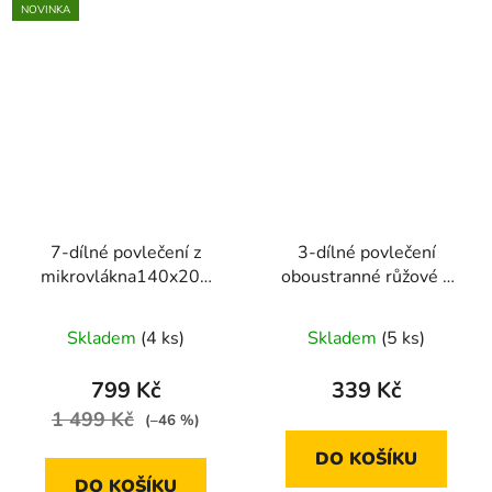
NOVINKA
7-dílné povlečení z
3-dílné povlečení
mikrovlákna140x200
oboustranné růžové s
cm růžové ombre
modrými pruhy, větvem
a králíkem
Skladem
(4 ks)
Skladem
(5 ks)
140X200+70X90+40X40
799 Kč
339 Kč
1 499 Kč
(–46 %)
DO KOŠÍKU
DO KOŠÍKU