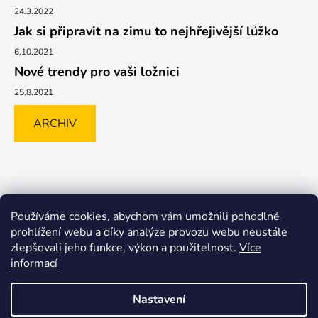
24.3.2022
Jak si připravit na zimu to nejhřejivější lůžko
6.10.2021
Nové trendy pro vaši ložnici
25.8.2021
ARCHIV
Shoptet.cz
GLAMI.CZ
FAVI.CZ
Heureka
BIANO.CZ
Používáme cookies, abychom vám umožnili pohodlné
MALL.CZ
prohlížení webu a díky analýze provozu webu neustále
zlepšovali jeho funkce, výkon a použitelnost.
Více
informací
Nastavení