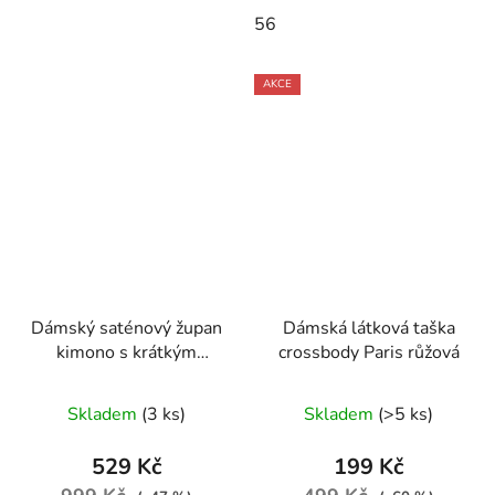
56
AKCE
Dámský saténový župan
Dámská látková taška
kimono s krátkým
crossbody Paris růžová
rukávem růžová
Skladem
(3 ks)
Skladem
(>5 ks)
529 Kč
199 Kč