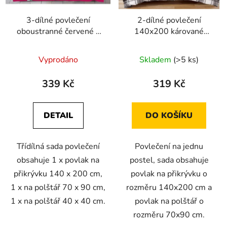
3-dílné povlečení
2-dílné povlečení
oboustranné červené s
140x200 kárované
bílými pruhy a
černobílé
pampeliškami
Vyprodáno
Skladem
(>5 ks)
140X200+70X90+40X40
339 Kč
319 Kč
DETAIL
DO KOŠÍKU
Třídílná sada povlečení
Povlečení na jednu
obsahuje 1 x povlak na
postel, sada obsahuje
přikrývku 140 x 200 cm,
povlak na přikrývku o
1 x na polštář 70 x 90 cm,
rozměru 140x200 cm a
1 x na polštář 40 x 40 cm.
povlak na polštář o
rozměru 70x90 cm.