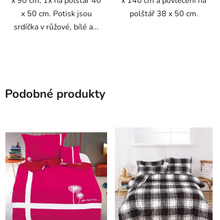
x 90 cm, 1x na polštář 40
x 140 cm a povlečení na
x 50 cm. Potisk jsou
polštář 38 x 50 cm.
srdíčka v růžové, bílé a...
Podobné produkty