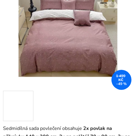
1 499
KČ
–49 %
Sedmidílná sada povlečení obsahuje
2x povlak na