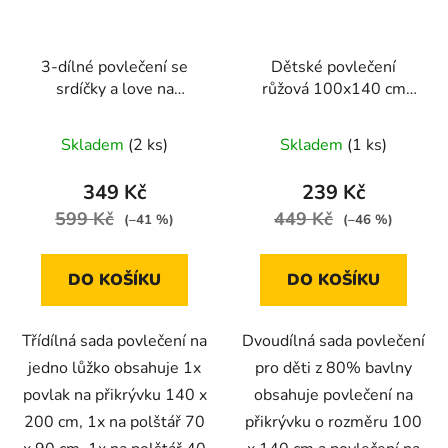
3-dílné povlečení se
Dětské povlečení
srdíčky a love na
růžová 100x140 cm
béžovém podkladu
Auta lovely
140x200
Skladem
(2 ks)
Skladem
(1 ks)
349 Kč
239 Kč
599 Kč
449 Kč
(–41 %)
(–46 %)
DO KOŠÍKU
DO KOŠÍKU
Třídílná sada povlečení na
Dvoudílná sada povlečení
jedno lůžko obsahuje 1x
pro děti z 80% bavlny
povlak na přikrývku 140 x
obsahuje povlečení na
200 cm, 1x na polštář 70
přikrývku o rozměru 100