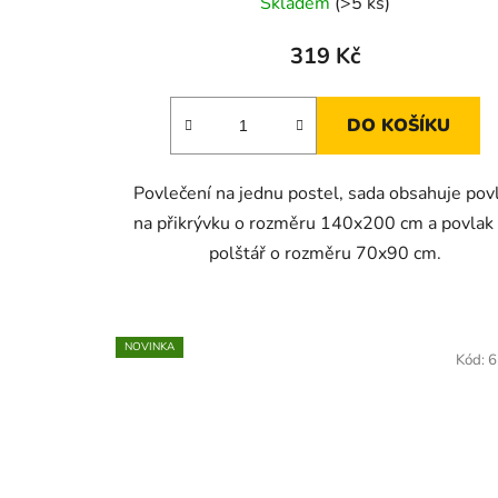
Skladem
(>5 ks)
319 Kč
DO KOŠÍKU
Povlečení na jednu postel, sada obsahuje pov
na přikrývku o rozměru 140x200 cm a povlak
polštář o rozměru 70x90 cm.
NOVINKA
Kód:
6