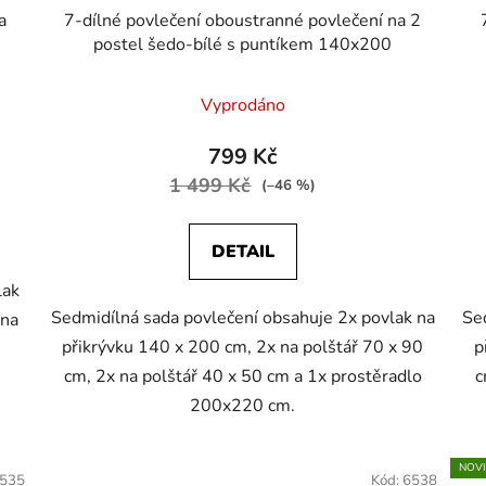
a
7-dílné povlečení oboustranné povlečení na 2
postel šedo-bílé s puntíkem 140x200
Vyprodáno
799 Kč
1 499 Kč
(–46 %)
DETAIL
lak
Sedmidílná sada povlečení obsahuje 2x povlak na
Se
 na
přikrývku 140 x 200 cm, 2x na polštář 70 x 90
p
cm, 2x na polštář 40 x 50 cm a 1x prostěradlo
c
200x220 cm.
NOV
535
Kód:
6538