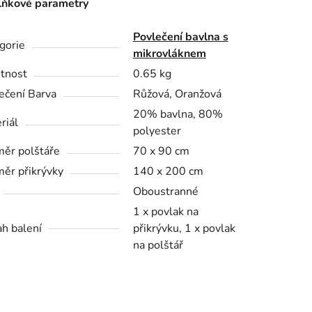
ňkové parametry
Povlečení bavlna s
gorie
mikrovláknem
tnost
0.65 kg
ečení Barva
Růžová, Oranžová
20% bavlna, 80%
riál
polyester
ěr polštáře
70 x 90 cm
ěr přikrývky
140 x 200 cm
Oboustranné
1 x povlak na
h balení
přikrývku, 1 x povlak
na polštář