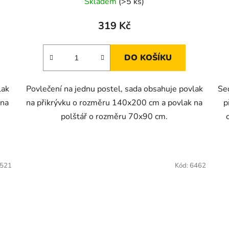
Skladem
(>5 ks)
319 Kč
DO KOŠÍKU
lak
Povlečení na jednu postel, sada obsahuje povlak
Se
 na
na přikrývku o rozměru 140x200 cm a povlak na
p
polštář o rozměru 70x90 cm.
521
Kód:
6462