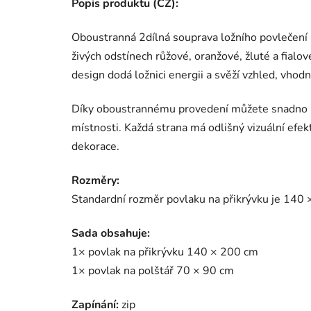
Popis produktu (CZ):
Oboustranná 2dílná souprava ložního povlečení
živých odstínech růžové, oranžové, žluté a fial
design dodá ložnici energii a svěží vzhled, vhod
Díky oboustrannému provedení můžete snadno m
místnosti. Každá strana má odlišný vizuální ef
dekorace.
Rozměry:
Standardní rozměr povlaku na přikrývku je 140 
Sada obsahuje:
1× povlak na přikrývku 140 × 200 cm
1× povlak na polštář 70 × 90 cm
Zapínání:
zip