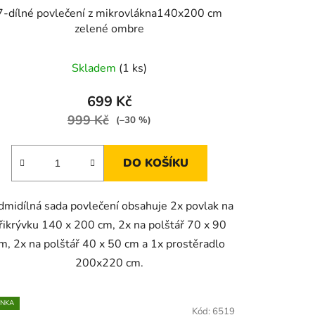
7-dílné povlečení z mikrovlákna140x200 cm
zelené ombre
Skladem
(1 ks)
699 Kč
999 Kč
(–30 %)
DO KOŠÍKU
dmidílná sada povlečení obsahuje 2x povlak na
řikrývku 140 x 200 cm, 2x na polštář 70 x 90
m, 2x na polštář 40 x 50 cm a 1x prostěradlo
200x220 cm.
INKA
Kód:
6519