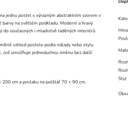
Dopl
 na jednu postel s výrazným abstraktním vzorem v
Kate
ové barvy na světlém podkladu. Moderní a hravý
Hmo
ný do současných i mladistvě laděných interiérů.
Povl
ěnit vzhled postele podle nálady nebo stylu
Mate
ekt, což umožňuje jednoduchou změnu bez další
Rozm
Rozm
Styl
× 200 cm a povlaku na polštář 70 × 90 cm.
Obsa