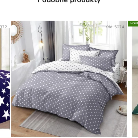
NOV
372
Kód:
5074