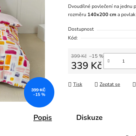
Dvoudílné povlečení na jednu p
rozměru
140x200 cm
a povlak
Dostupnost
Kód:
399 Kč
–15 %
339 Kč
Měrná cena:
Tisk
Zeptat se
399 KČ
–15 %
Popis
Diskuze