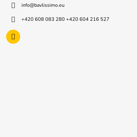
a
info
@
bavlissimo.eu
t
í
+420 608 083 280 +420 604 216 527