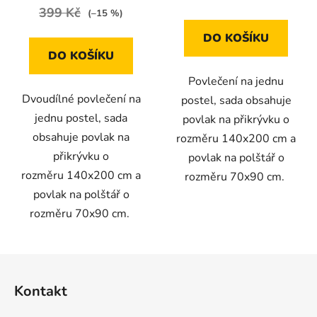
399 Kč
(–15 %)
DO KOŠÍKU
DO KOŠÍKU
Povlečení na jednu
Dvoudílné povlečení na
postel, sada obsahuje
jednu postel, sada
povlak na přikrývku o
obsahuje povlak na
rozměru 140x200 cm a
přikrývku o
povlak na polštář o
rozměru 140x200 cm a
rozměru 70x90 cm.
povlak na polštář o
rozměru 70x90 cm.
Z
á
Kontakt
p