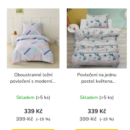
Oboustranné ložní
Povlečení na jednu
povlečení s moderním
postel květena
geometrickým vzorem v
140x200/70x90 cm -
pastelových barvách
světle šedá
Skladem
(>5 ks)
Skladem
(>5 ks)
140 × 200 cm / 70 × 90
cm
339 Kč
339 Kč
399 Kč
399 Kč
(–15 %)
(–15 %)