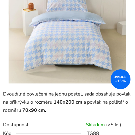
399 KČ
–15 %
Dvoudílné povlečení na jednu postel, sada obsahuje povlak
na přikrývku o rozměru
140x200 cm
a povlak na polštář
o
rozměru
7
0x90 cm.
Dostupnost
Skladem
(>5 ks)
Kód:
TG88