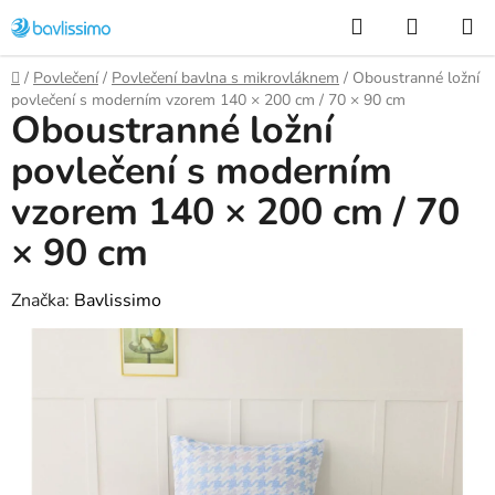
Přejít
Hledat
NÁKUP
na
KOŠÍK
obsah
Domů
/
Povlečení
/
Povlečení bavlna s mikrovláknem
/
Oboustranné ložní
povlečení s moderním vzorem 140 × 200 cm / 70 × 90 cm
Oboustranné ložní
povlečení s moderním
vzorem 140 × 200 cm / 70
× 90 cm
Značka:
Bavlissimo