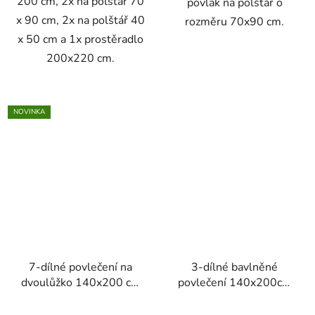
200 cm, 2x na polštář 70
povlak na polštář o
x 90 cm, 2x na polštář 40
rozměru 70x90 cm.
x 50 cm a 1x prostěradlo
200x220 cm.
NOVINKA
7-dílné povlečení na
3-dílné bavlněné
dvoulůžko 140x200 cm
povlečení 140x200cm
bílá se vzory listů
barevný motýl