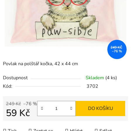
249 KČ
–76 %
Povlak na polštář kočka, 42 x 44 cm
Dostupnost
Skladem
(4 ks)
Kód:
3702
249 Kč
–76 %
DO KOŠÍKU
59 Kč
Měrná cena: