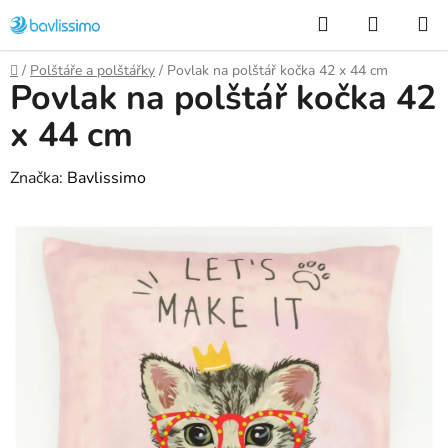
Přejít
Hledat
NÁKUP
na
KOŠÍK
obsah
Domů
/
Polštáře a polštářky
/
Povlak na polštář kočka 42 x 44 cm
Povlak na polštář kočka 42
x 44 cm
Značka:
Bavlissimo