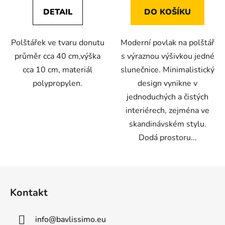
DETAIL
DO KOŠÍKU
Polštářek ve tvaru donutu
Moderní povlak na polštář
průměr cca 40 cm,výška
s výraznou výšivkou jedné
cca 10 cm, materiál
slunečnice. Minimalistický
polypropylen.
design vynikne v
jednoduchých a čistých
interiérech, zejména ve
skandinávském stylu.
Dodá prostoru...
Z
á
Kontakt
p
a
info
@
bavlissimo.eu
t