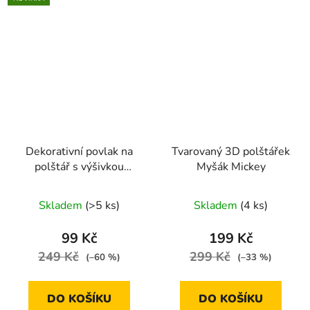
Dekorativní povlak na
Tvarovaný 3D polštářek
polštář s výšivkou
Myšák Mickey
slunečnic – bohatý
květinový motiv 45 ×
Skladem
(>5 ks)
Skladem
(4 ks)
45 cm
99 Kč
199 Kč
249 Kč
299 Kč
(–60 %)
(–33 %)
DO KOŠÍKU
DO KOŠÍKU