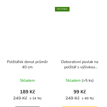
NOVINKA
Polštářek donut průměr
Dekorativní povlak na
40 cm
polštář s výšivkou
slunečnice –
minimalistický motiv, 45
Skladem
Skladem
(>5 ks)
× 45 cm
189 Kč
99 Kč
249 Kč
249 Kč
(–24 %)
(–60 %)