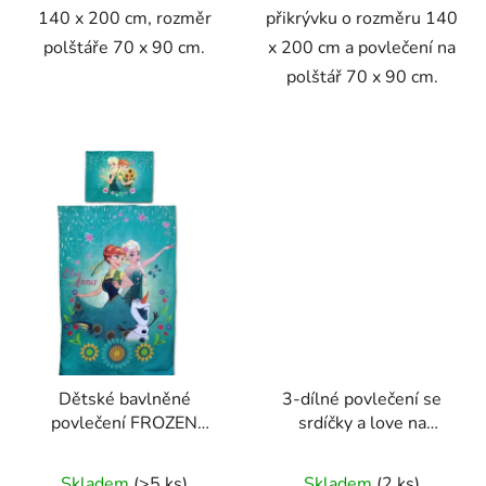
140 x 200 cm, rozměr
přikrývku o rozměru 140
polštáře 70 x 90 cm.
x 200 cm a povlečení na
polštář 70 x 90 cm.
Dětské bavlněné
3-dílné povlečení se
povlečení FROZEN
srdíčky a love na
Ledové
béžovém podkladu
Království140x200
140x200
Skladem
(>5 ks)
Skladem
(2 ks)