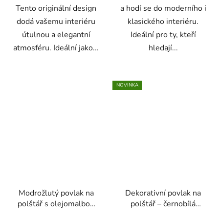
Tento originální design
a hodí se do moderního i
dodá vašemu interiéru
klasického interiéru.
útulnou a elegantní
Ideální pro ty, kteří
atmosféru. Ideální jako...
hledají...
NOVINKA
Modrožlutý povlak na
Dekorativní povlak na
polštář s olejomalbou
polštář – černobílá
od Vincenta van Gogha
kočka, 45 × 45 cm