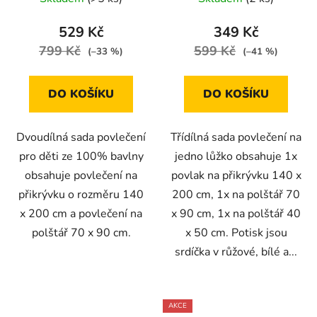
70x90
529 Kč
349 Kč
799 Kč
599 Kč
(–33 %)
(–41 %)
DO KOŠÍKU
DO KOŠÍKU
Dvoudílná sada povlečení
Třídílná sada povlečení na
pro děti ze 100% bavlny
jedno lůžko obsahuje 1x
obsahuje povlečení na
povlak na přikrývku 140 x
přikrývku o rozměru 140
200 cm, 1x na polštář 70
x 200 cm a povlečení na
x 90 cm, 1x na polštář 40
polštář 70 x 90 cm.
x 50 cm. Potisk jsou
srdíčka v růžové, bílé a...
AKCE