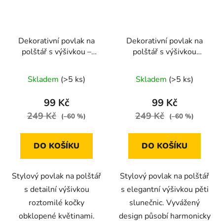
Dekorativní povlak na
Dekorativní povlak na
polštář s výšivkou –
polštář s výšivkou
kočka a květiny, 45 × 45
slunečnic – 5 květů, 45
cm
× 45 cm
Skladem
(>5 ks)
Skladem
(>5 ks)
99 Kč
99 Kč
249 Kč
249 Kč
(–60 %)
(–60 %)
DO KOŠÍKU
DO KOŠÍKU
Stylový povlak na polštář
Stylový povlak na polštář
s detailní výšivkou
s elegantní výšivkou pěti
roztomilé kočky
slunečnic. Vyvážený
obklopené květinami.
design působí harmonicky