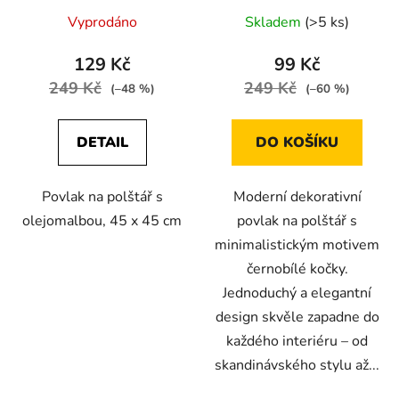
Vyprodáno
Skladem
(>5 ks)
129 Kč
99 Kč
249 Kč
249 Kč
(–48 %)
(–60 %)
DETAIL
DO KOŠÍKU
Povlak na polštář s
Moderní dekorativní
olejomalbou, 45 x 45 cm
povlak na polštář s
minimalistickým motivem
černobílé kočky.
Jednoduchý a elegantní
design skvěle zapadne do
každého interiéru – od
skandinávského stylu až...