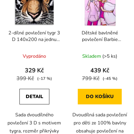
2-dílné povlečení tygr 3
Dětské bavlněné
D 140x200 na jednu
povlečení Barbie
postel
140x200 70x90
Vyprodáno
Skladem
(>5 ks)
329 Kč
439 Kč
399 Kč
799 Kč
(–17 %)
(–45 %)
DETAIL
DO KOŠÍKU
Sada dvoudílného
Dvoudílná sada povlečení
povlečení 3 D s motivem
pro děti ze 100% bavlny
tygra, rozměr přikrývky
obsahuje povlečení na