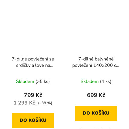
7-dílné povlečení se
7-dílné balvněné
srdíčky a love na
povlečení 140x200 cm
béžovém podkladu
béžové s růžovými
140x200 cm na dvě
kvítky
Skladem
(>5 ks)
Skladem
(4 ks)
postele
799 Kč
699 Kč
1 299 Kč
(–38 %)
DO KOŠÍKU
DO KOŠÍKU