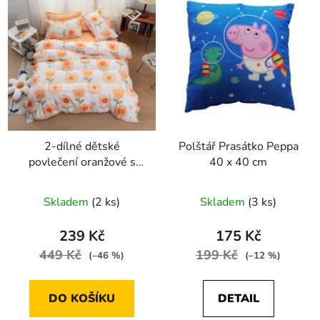
2-dílné dětské
Polštář Prasátko Peppa
povlečení oranžové s
40 x 40 cm
kytkami 100x140 cm
pro jednu postel
Skladem
(2 ks)
Skladem
(3 ks)
239 Kč
175 Kč
449 Kč
199 Kč
(–46 %)
(–12 %)
DO KOŠÍKU
DETAIL