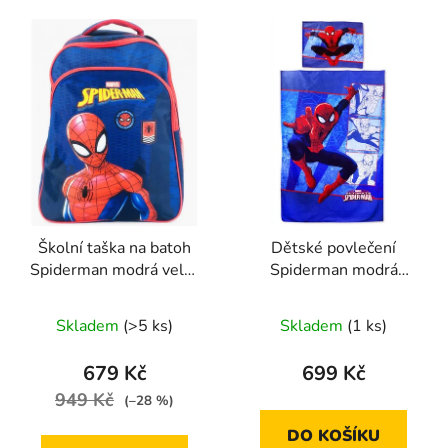
Školní taška na batoh
Dětské povlečení
Spiderman modrá velká
Spiderman modrá
velikost
červená 140x200 na
jednu postel
Skladem
(>5 ks)
Skladem
(1 ks)
679 Kč
699 Kč
949 Kč
(–28 %)
DO KOŠÍKU