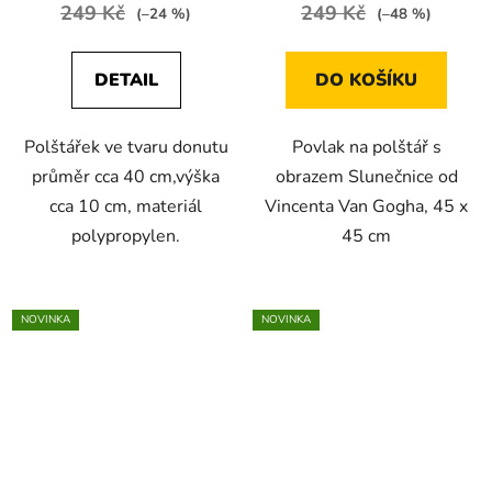
249 Kč
249 Kč
(–24 %)
(–48 %)
DETAIL
DO KOŠÍKU
Polštářek ve tvaru donutu
Povlak na polštář s
průměr cca 40 cm,výška
obrazem Slunečnice od
cca 10 cm, materiál
Vincenta Van Gogha, 45 x
polypropylen.
45 cm
NOVINKA
NOVINKA