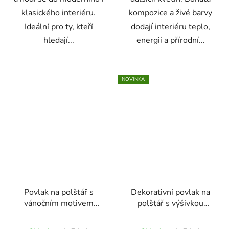
klasického interiéru.
kompozice a živé barvy
Ideální pro ty, kteří
dodají interiéru teplo,
hledají...
energii a přírodní...
NOVINKA
Povlak na polštář s
Dekorativní povlak na
vánočním motivem
polštář s výšivkou
jelena 45 x 45 cm
slunečnice –
minimalistický motiv, 45