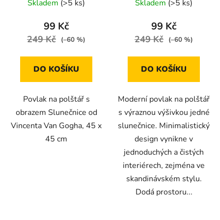
Skladem
(>5 ks)
Skladem
(>5 ks)
× 45 cm
99 Kč
99 Kč
249 Kč
249 Kč
(–60 %)
(–60 %)
DO KOŠÍKU
DO KOŠÍKU
Povlak na polštář s
Moderní povlak na polštář
obrazem Slunečnice od
s výraznou výšivkou jedné
Vincenta Van Gogha, 45 x
slunečnice. Minimalistický
45 cm
design vynikne v
jednoduchých a čistých
interiérech, zejména ve
skandinávském stylu.
Dodá prostoru...