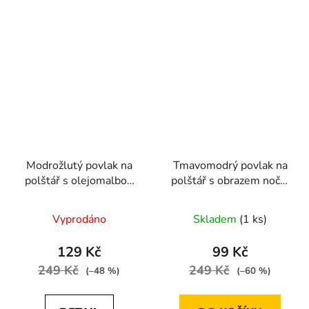
Modrožlutý povlak na
Tmavomodrý povlak na
polštář s olejomalbou
polštář s obrazem noční
od Vincenta van Gogha
scenerie 42 x 44 cm
Vyprodáno
Skladem
(1 ks)
129 Kč
99 Kč
249 Kč
249 Kč
(–48 %)
(–60 %)