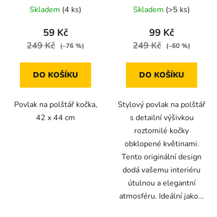
cm
Skladem
(4 ks)
Skladem
(>5 ks)
59 Kč
99 Kč
249 Kč
249 Kč
(–76 %)
(–60 %)
DO KOŠÍKU
DO KOŠÍKU
Povlak na polštář kočka,
Stylový povlak na polštář
42 x 44 cm
s detailní výšivkou
roztomilé kočky
obklopené květinami.
Tento originální design
dodá vašemu interiéru
útulnou a elegantní
atmosféru. Ideální jako...