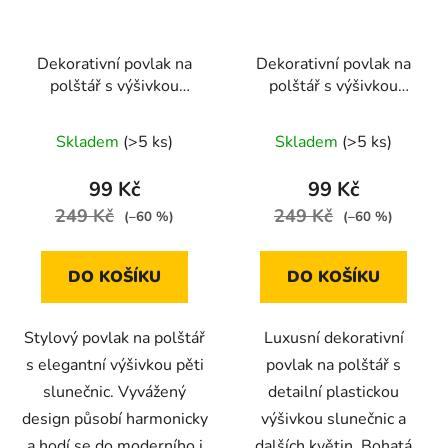
Dekorativní povlak na
Dekorativní povlak na
polštář s výšivkou
polštář s výšivkou
slunečnic – 5 květů, 45
slunečnic – bohatý
× 45 cm
květinový motiv 45 ×
Skladem
(>5 ks)
Skladem
(>5 ks)
45 cm
99 Kč
99 Kč
249 Kč
249 Kč
(–60 %)
(–60 %)
DO KOŠÍKU
DO KOŠÍKU
Stylový povlak na polštář
Luxusní dekorativní
s elegantní výšivkou pěti
povlak na polštář s
slunečnic. Vyvážený
detailní plastickou
design působí harmonicky
výšivkou slunečnic a
a hodí se do moderního i
dalších květin. Bohatá