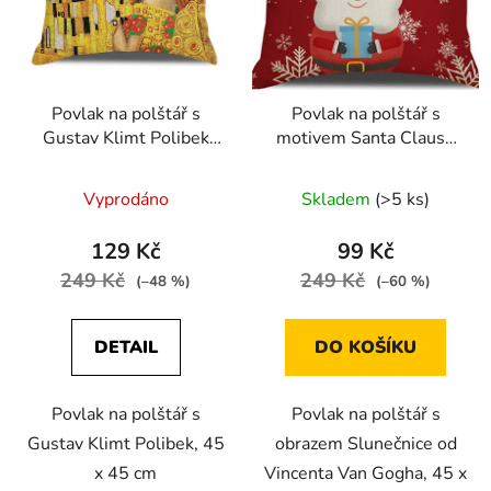
Povlak na polštář s
Povlak na polštář s
Gustav Klimt Polibek
motivem Santa Clause
45 x 45 cm
45 x 45 cm
Vyprodáno
Skladem
(>5 ks)
129 Kč
99 Kč
249 Kč
249 Kč
(–48 %)
(–60 %)
DETAIL
DO KOŠÍKU
Povlak na polštář s
Povlak na polštář s
Gustav Klimt Polibek, 45
obrazem Slunečnice od
x 45 cm
Vincenta Van Gogha, 45 x