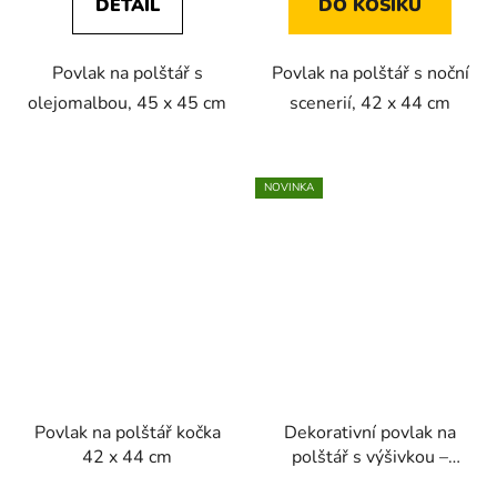
DETAIL
DO KOŠÍKU
Povlak na polštář s
Povlak na polštář s noční
olejomalbou, 45 x 45 cm
scenerií, 42 x 44 cm
NOVINKA
Povlak na polštář kočka
Dekorativní povlak na
42 x 44 cm
polštář s výšivkou –
kočka a květiny, 45 × 45