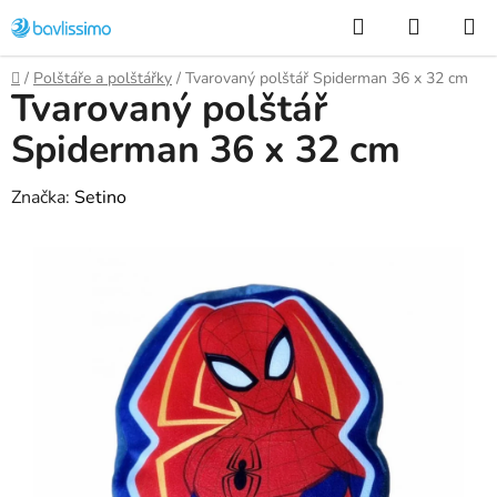
Přejít
Hledat
NÁKUP
na
KOŠÍK
obsah
Domů
/
Polštáře a polštářky
/
Tvarovaný polštář Spiderman 36 x 32 cm
Tvarovaný polštář
Spiderman 36 x 32 cm
Značka:
Setino