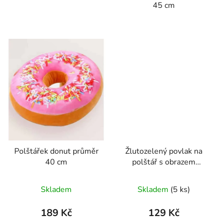
45 cm
Polštářek donut průměr
Žlutozelený povlak na
40 cm
polštář s obrazem
Slunečnice od Vincenta
Van Gogha
Skladem
Skladem
(5 ks)
189 Kč
129 Kč