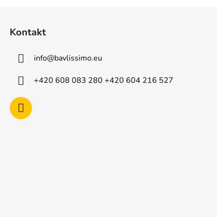
Z
á
Kontakt
p
a
info
@
bavlissimo.eu
t
í
+420 608 083 280 +420 604 216 527