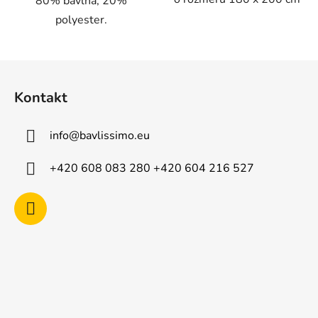
80% bavlna, 20%
polyester.
Z
á
Kontakt
p
a
info
@
bavlissimo.eu
t
í
+420 608 083 280 +420 604 216 527