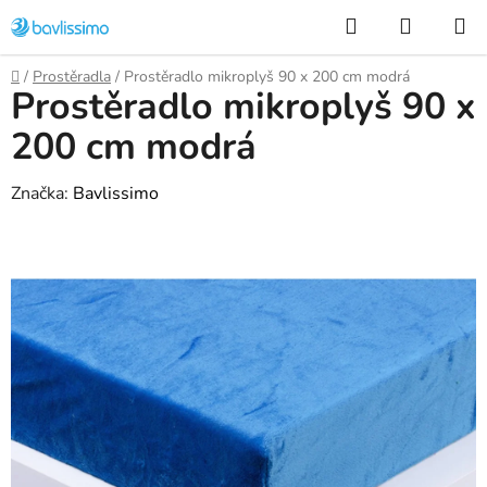
Přejít
Hledat
NÁKUP
na
KOŠÍK
obsah
Domů
/
Prostěradla
/
Prostěradlo mikroplyš 90 x 200 cm modrá
Prostěradlo mikroplyš 90 x
200 cm modrá
Značka:
Bavlissimo