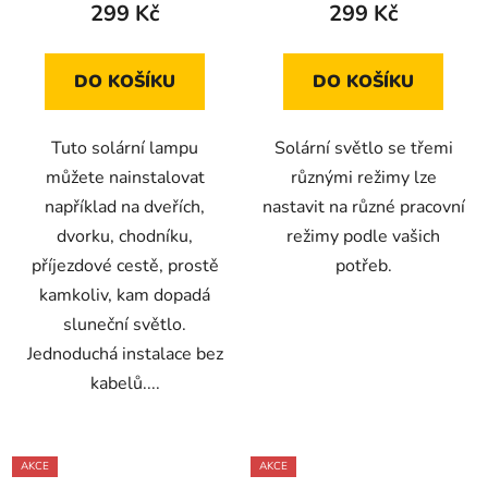
299 Kč
299 Kč
DO KOŠÍKU
DO KOŠÍKU
Tuto solární lampu
Solární světlo se třemi
můžete nainstalovat
různými režimy lze
například na dveřích,
nastavit na různé pracovní
dvorku, chodníku,
režimy podle vašich
příjezdové cestě, prostě
potřeb.
kamkoliv, kam dopadá
sluneční světlo.
Jednoduchá instalace bez
kabelů....
AKCE
AKCE