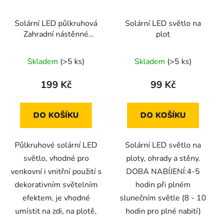
Solární LED půlkruhová
Solární LED světlo na
Zahradní nástěnné
plot
solární lampy 2 ks
Skladem
(>5 ks)
Skladem
(>5 ks)
199 Kč
99 Kč
DO KOŠÍKU
DO KOŠÍKU
Půlkruhové solární LED
Solární LED světlo na
světlo, vhodné pro
ploty, ohrady a stěny.
venkovní i vnitřní použití s
DOBA NABÍJENÍ:4-5
dekorativním světelním
hodin při plném
efektem, je vhodné
slunečním světle (8 - 10
umístit na zdi, na plotě,
hodin pro plné nabití)