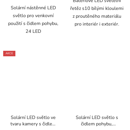
Bateriové LED světelní
Solární nástěnné LED
řetěz s10 bílými kloulemi
světlo pro venkovní
z proutěného materiálu
použití s čidlem pohybu,
pro interiér i exteriér.
24 LED
AKCE
Solární LED světlo ve
Solární LED světlo s
tvaru kamery s čidlem
čidlem pohybu,