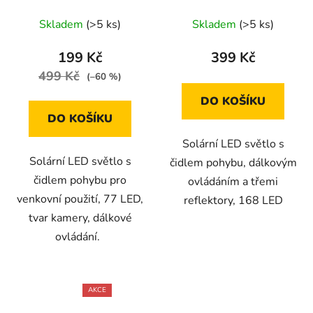
pohybu a dálkovým
dálkovým ovládáním a
ovládáním, 77 LED
třemireflektory
Skladem
(>5 ks)
Skladem
(>5 ks)
199 Kč
399 Kč
499 Kč
(–60 %)
DO KOŠÍKU
DO KOŠÍKU
Solární LED světlo s
Solární LED světlo s
čidlem pohybu, dálkovým
čidlem pohybu pro
ovládáním a třemi
venkovní použití, 77 LED,
reflektory, 168 LED
tvar kamery, dálkové
ovládání.
AKCE