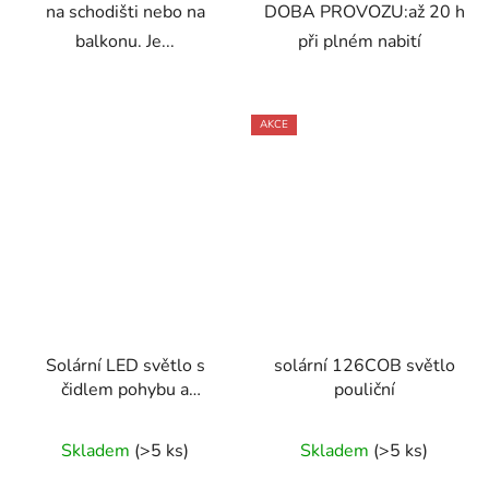
na schodišti nebo na
DOBA PROVOZU:až 20 h
balkonu. Je...
při plném nabití
AKCE
Solární LED světlo s
solární 126COB světlo
čidlem pohybu a
pouliční
dálkovým ovládáním
Skladem
(>5 ks)
Skladem
(>5 ks)