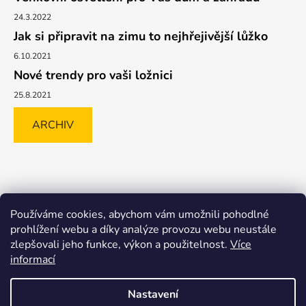
24.3.2022
Jak si připravit na zimu to nejhřejivější lůžko
6.10.2021
Nové trendy pro vaši ložnici
25.8.2021
ARCHIV
Shoptet.cz
GLAMI.CZ
FAVI.CZ
Heureka
BIANO.CZ
Používáme cookies, abychom vám umožnili pohodlné
MALL.CZ
prohlížení webu a díky analýze provozu webu neustále
zlepšovali jeho funkce, výkon a použitelnost.
Více
informací
Nastavení