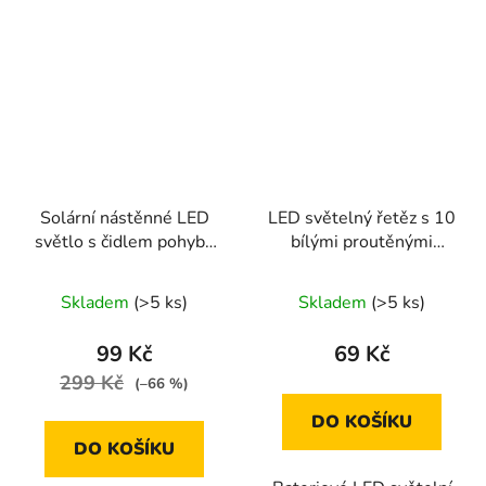
Solární nástěnné LED
LED světelný řetěz s 10
světlo s čidlem pohybu
bílými proutěnými
kulaté, 24 LED
koulemi 2 m
Skladem
(>5 ks)
Skladem
(>5 ks)
99 Kč
69 Kč
299 Kč
(–66 %)
DO KOŠÍKU
DO KOŠÍKU