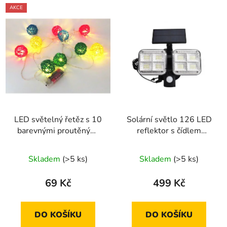
AKCE
LED světelný řetěz s 10
Solární světlo 126 LED
barevnými proutěnými
reflektor s čídlem
koulemi 2m
pohybu
Skladem
(>5 ks)
Skladem
(>5 ks)
69 Kč
499 Kč
DO KOŠÍKU
DO KOŠÍKU