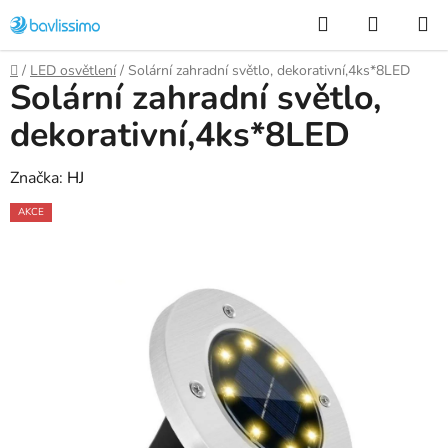
Přejít
Hledat
NÁKUP
na
KOŠÍK
obsah
Domů
/
LED osvětlení
/
Solární zahradní světlo, dekorativní,4ks*8LED
Solární zahradní světlo,
dekorativní,4ks*8LED
Značka:
HJ
AKCE