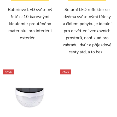
Bateriové LED světelný
Solární LED reflektor se
řetěz s10 barevnými
dvěma světelnými tělesy
kloulemi z proutěného
a čídlem pohybu je ideální
materiálu pro interiér i
pro osvětlení venkovních
exteriér.
prostorů, napřiklad pro
zahradu, dvůr a příjezdové
cesty atd, a to bez...
AKCE
AKCE