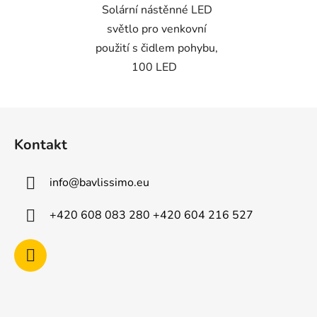
Solární nástěnné LED
světlo pro venkovní
použití s čidlem pohybu,
100 LED
Z
á
Kontakt
p
a
info
@
bavlissimo.eu
t
í
+420 608 083 280 +420 604 216 527