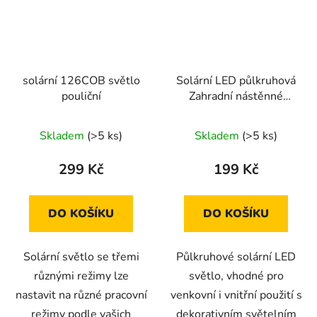
solární 126COB světlo
Solární LED půlkruhová
pouliční
Zahradní nástěnné
solární lampy 2 ks
Skladem
(>5 ks)
Skladem
(>5 ks)
299 Kč
199 Kč
DO KOŠÍKU
DO KOŠÍKU
Solární světlo se třemi
Půlkruhové solární LED
různými režimy lze
světlo, vhodné pro
nastavit na různé pracovní
venkovní i vnitřní použití s
režimy podle vašich
dekorativním světelním