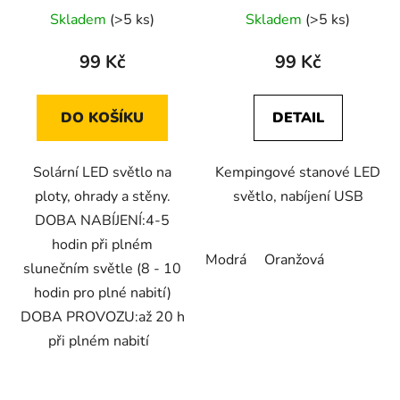
Skladem
(>5 ks)
Skladem
(>5 ks)
99 Kč
99 Kč
DO KOŠÍKU
DETAIL
Solární LED světlo na
Kempingové stanové LED
ploty, ohrady a stěny.
světlo, nabíjení USB
DOBA NABÍJENÍ:4-5
hodin při plném
Modrá
Oranžová
slunečním světle (8 - 10
hodin pro plné nabití)
DOBA PROVOZU:až 20 h
při plném nabití