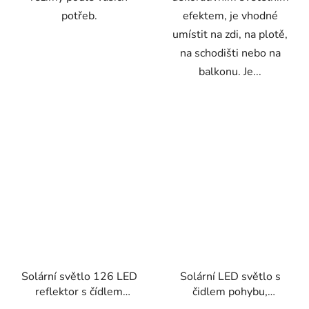
potřeb.
efektem, je vhodné
umístit na zdi, na plotě,
na schodišti nebo na
balkonu. Je...
Solární světlo 126 LED
Solární LED světlo s
reflektor s čídlem
čidlem pohybu,
pohybu
dálkovým ovládáním a