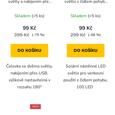
světly a nabíjením přes
světlo s čidlem pohybu
USB
ploché, 100 LED
Skladem
(>5 ks)
Skladem
(>5 ks)
99 Kč
99 Kč
399 Kč
299 Kč
(–75 %)
(–66 %)
DO KOŠÍKU
DO KOŠÍKU
Čelovka se dvěma světly,
Solární nástěnné LED
nabíjením přes USB,
světlo pro venkovní
výškově nastavitelná v
použití s čidlem pohybu,
rozsahu 180°
100 LED
AKCE