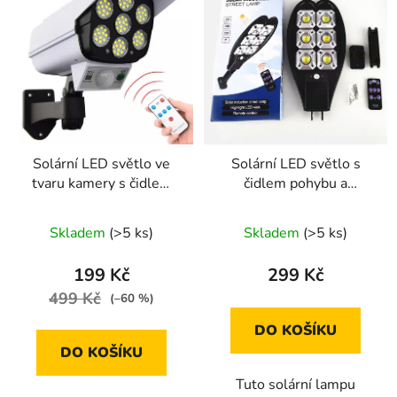
p
í
i
p
s
r
p
o
r
d
o
u
d
k
Solární LED světlo ve
Solární LED světlo s
u
t
tvaru kamery s čidlem
čidlem pohybu a
k
ů
pohybu a dálkovým
dálkovým ovládáním
t
ovládáním, 77 LED
Skladem
(>5 ks)
Skladem
(>5 ks)
ů
199 Kč
299 Kč
499 Kč
(–60 %)
DO KOŠÍKU
DO KOŠÍKU
Tuto solární lampu