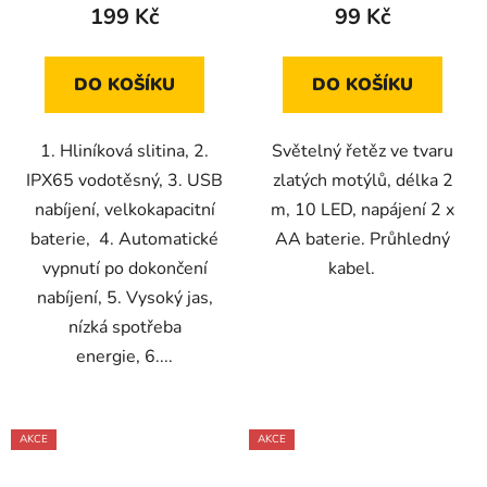
199 Kč
99 Kč
DO KOŠÍKU
DO KOŠÍKU
1. Hliníková slitina, 2.
Světelný řetěz ve tvaru
IPX65 vodotěsný, 3. USB
zlatých motýlů, délka 2
nabíjení, velkokapacitní
m, 10 LED, napájení 2 x
baterie, 4. Automatické
AA baterie. Průhledný
vypnutí po dokončení
kabel.
nabíjení, 5. Vysoký jas,
nízká spotřeba
energie, 6....
AKCE
AKCE