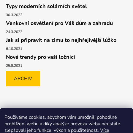
Typy moderních solárních světel
30.3.2022
Venkovní osvětlení pro Váš dům a zahradu
24.3.2022
Jak si připravit na zimu to nejhřejivější lůžko
6.10.2021
Nové trendy pro vaši ložnici
25.8.2021
ARCHIV
Shoptet.cz
GLAMI.CZ
FAVI.CZ
Heureka
BIANO.CZ
Používáme cookies, abychom vám umožnili pohodlné
MALL.CZ
prohlížení webu a díky analýze provozu webu neustále
zlepšovali jeho funkce, výkon a použitelnost.
Více