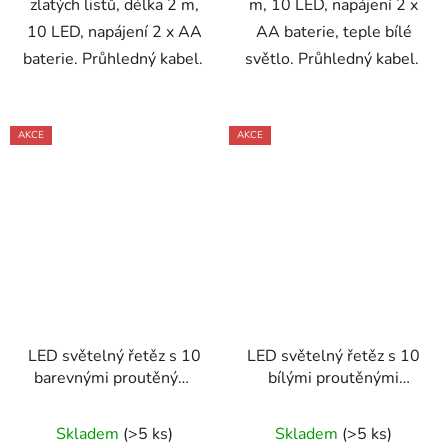
zlatých listů, délka 2 m,
m, 10 LED, napájení 2 x
10 LED, napájení 2 x AA
AA baterie, teple bílé
baterie. Průhledný kabel.
světlo. Průhledný kabel.
AKCE
AKCE
LED světelný řetěz s 10
LED světelný řetěz s 10
barevnými proutěnými
bílými proutěnými
koulemi 2m
koulemi 2 m
Skladem
(>5 ks)
Skladem
(>5 ks)