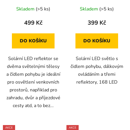
třemireflektory
Skladem
(>5 ks)
Skladem
(>5 ks)
499 Kč
399 Kč
DO KOŠÍKU
DO KOŠÍKU
Solární LED reflektor se
Solární LED světlo s
dvěma světelnými tělesy
čidlem pohybu, dálkovým
a čídlem pohybu je ideální
ovládáním a třemi
pro osvětlení venkovních
reflektory, 168 LED
prostorů, napřiklad pro
zahradu, dvůr a příjezdové
cesty atd, a to bez...
AKCE
AKCE