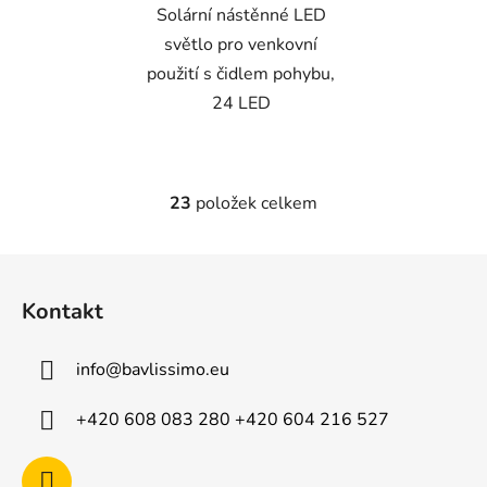
Solární nástěnné LED
světlo pro venkovní
použití s čidlem pohybu,
24 LED
23
položek celkem
O
v
l
Z
á
á
d
Kontakt
p
a
a
c
info
@
bavlissimo.eu
t
í
p
í
+420 608 083 280 +420 604 216 527
r
v
k