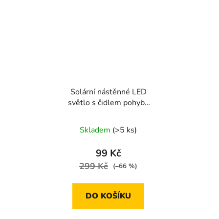
Solární nástěnné LED
světlo s čidlem pohybu
kulaté, 24 LED
Skladem
(>5 ks)
99 Kč
299 Kč
(–66 %)
DO KOŠÍKU