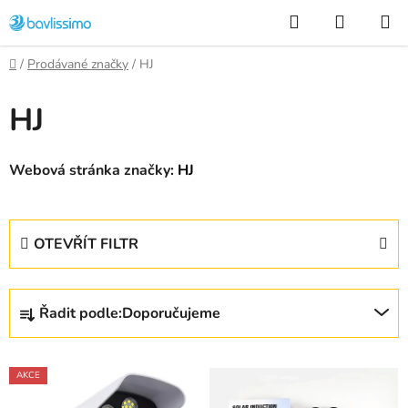
Přejít
Hledat
NÁKUP
na
KOŠÍK
obsah
Domů
/
Prodávané značky
/
HJ
HJ
Webová stránka značky:
HJ
OTEVŘÍT FILTR
Ř
Řadit podle:
Doporučujeme
a
z
V
e
AKCE
ý
n