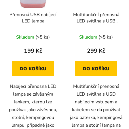
Přenosná USB nabíjecí
Multifunkční přenosná
LED lampa
LED svítilna s USB
nabíjecím vstupem a
kabelem využitá jako
Skladem
(>5 ks)
Skladem
(>5 ks)
baterka
199 Kč
299 Kč
DO KOŠÍKU
DO KOŠÍKU
Nabíjecí přenosná LED
Multifunkční přenosná
lampa se závěsným
LED svítilna s USD
lankem, kterou lze
nabíjecím vstupem a
používat jako závěsnou,
kabelem se dá používat
stolní, kempingovou
jako baterka, kempingová
lampu, připadně jako
lampa a stolní lampa na