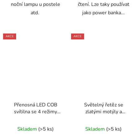
noční lampu u postele
čtení. Lze taky používat
atd.
jako power banka...
AKCE
AKCE
Přenosná LED COB
Světelný řetěz se
svítilna se 4 režimy
zlatými motýly a
svícení a USB nabíjením
průhledným kabelem 2
m 10 LED
Skladem
(>5 ks)
Skladem
(>5 ks)