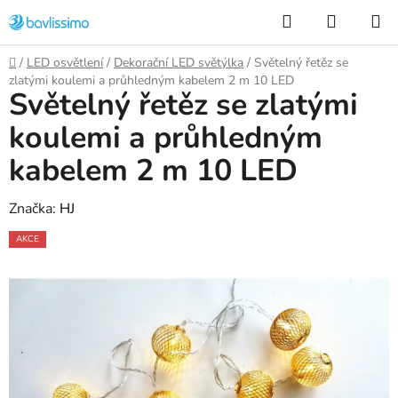
Přejít
Hledat
NÁKUP
na
KOŠÍK
obsah
Domů
/
LED osvětlení
/
Dekorační LED světýlka
/
Světelný řetěz se
zlatými koulemi a průhledným kabelem 2 m 10 LED
Světelný řetěz se zlatými
koulemi a průhledným
kabelem 2 m 10 LED
Značka:
HJ
AKCE