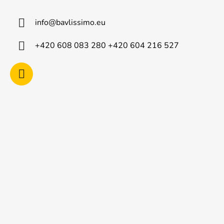
p
a
info
@
bavlissimo.eu
t
í
+420 608 083 280 +420 604 216 527