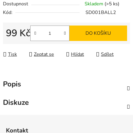
Dostupnost
Skladem
(>5 ks)
Kód:
SD001BALL2
99 Kč
DO KOŠÍKU
Měrná cena:
Tisk
Zeptat se
Hlídat
Sdílet
Popis
Diskuze
Z
á
Kontakt