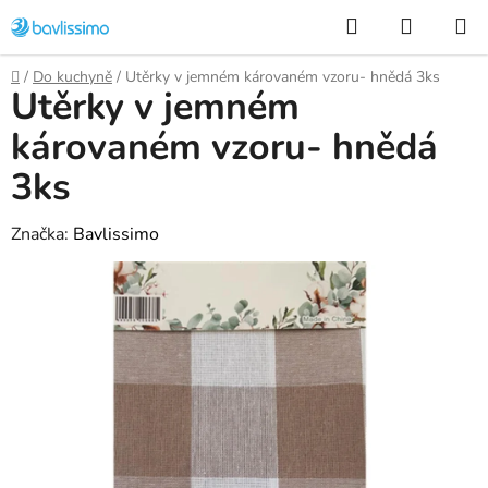
Přejít
Hledat
NÁKUP
na
KOŠÍK
obsah
Domů
/
Do kuchyně
/
Utěrky v jemném károvaném vzoru- hnědá 3ks
Utěrky v jemném
károvaném vzoru- hnědá
3ks
Značka:
Bavlissimo