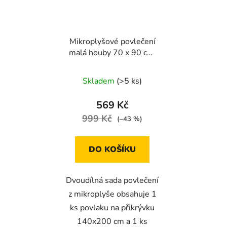
Mikroplyšové povlečení
malá houby 70 x 90 cm,
140 x 200 cm
Skladem
(>5 ks)
569 Kč
999 Kč
(–43 %)
DO KOŠÍKU
Dvoudílná sada povlečení
z mikroplyše obsahuje 1
ks povlaku na přikrývku
140x200 cm a 1 ks