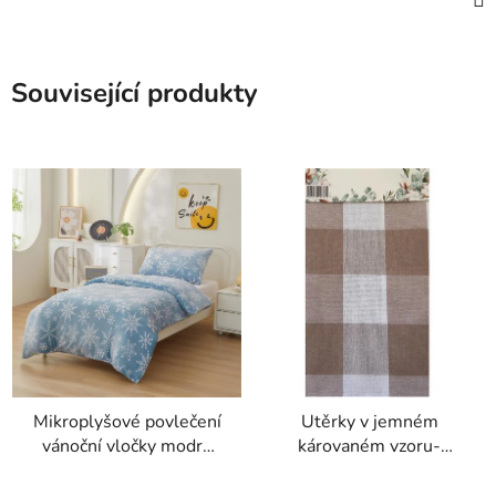
Související produkty
Mikroplyšové povlečení
Utěrky v jemném
vánoční vločky modré
károvaném vzoru-
70 x 90 cm, 140 x 200
hnědá 3ks
cm