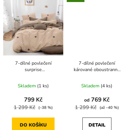
7-dílné povlečení
7-dílné povlečení
surprise
kárované oboustranné
bavlna/mikrovlákno
140x200 cm na dvě
béžová hnědá 140x200
postele
Skladem
(1 ks)
Skladem
(4 ks)
na dvě postele
799 Kč
769 Kč
od
1 299 Kč
1 299 Kč
(–38 %)
(až –40 %)
DO KOŠÍKU
DETAIL