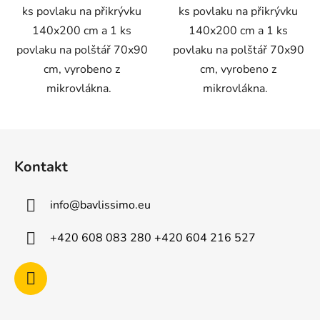
ks povlaku na přikrývku
ks povlaku na přikrývku
140x200 cm a 1 ks
140x200 cm a 1 ks
povlaku na polštář 70x90
povlaku na polštář 70x90
cm, vyrobeno z
cm, vyrobeno z
mikrovlákna.
mikrovlákna.
Z
á
Kontakt
p
a
info
@
bavlissimo.eu
t
í
+420 608 083 280 +420 604 216 527