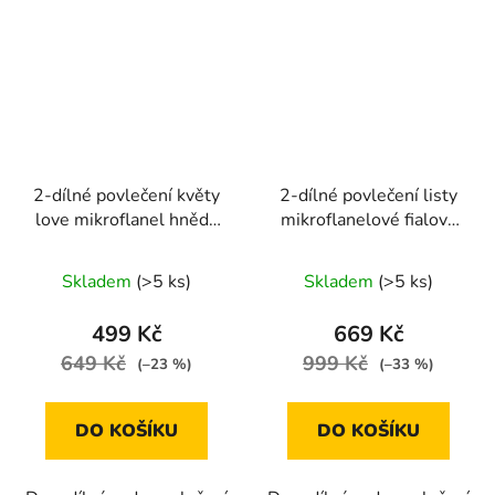
2-dílné povlečení květy
2-dílné povlečení listy
love mikroflanel hnědá
mikroflanelové fialová
140x200 na jednu
140x200 na jednu
postel
postel
Skladem
(>5 ks)
Skladem
(>5 ks)
499 Kč
669 Kč
649 Kč
999 Kč
(–23 %)
(–33 %)
DO KOŠÍKU
DO KOŠÍKU