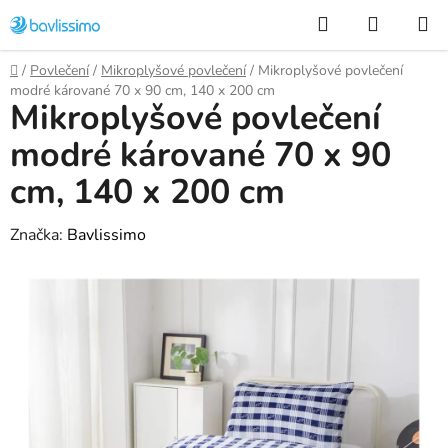
Přejít
Hledat
NÁKUP
na
KOŠÍK
obsah
Domů
/
Povlečení
/
Mikroplyšové povlečení
/
Mikroplyšové povlečení
modré kárované 70 x 90 cm, 140 x 200 cm
Mikroplyšové povlečení
modré kárované 70 x 90
cm, 140 x 200 cm
Značka:
Bavlissimo