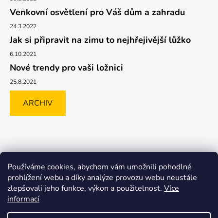
Venkovní osvětlení pro Váš dům a zahradu
24.3.2022
Jak si připravit na zimu to nejhřejivější lůžko
6.10.2021
Nové trendy pro vaši ložnici
25.8.2021
ARCHIV
Shoptet.cz
GLAMI.CZ
FAVI.CZ
Heureka
BIANO.CZ
Používáme cookies, abychom vám umožnili pohodlné
MALL.CZ
prohlížení webu a díky analýze provozu webu neustále
zlepšovali jeho funkce, výkon a použitelnost.
Více
informací