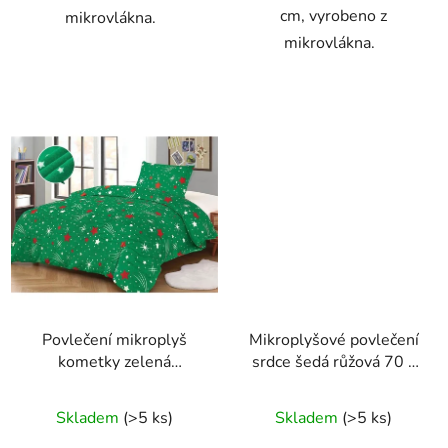
cm, vyrobeno z
mikrovlákna.
mikrovlákna.
Povlečení mikroplyš
Mikroplyšové povlečení
kometky zelená
srdce šedá růžová 70 x
70x90/140x200cm
90 cm , 140 x 200 cm
Skladem
(>5 ks)
Skladem
(>5 ks)