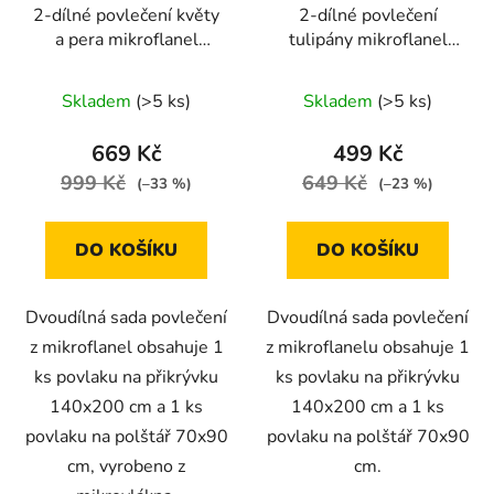
2-dílné povlečení květy
2-dílné povlečení
a pera mikroflanel
tulipány mikroflanel
béžová 140x200 na
140x200 na jednu
jednu postel
postel
Skladem
(>5 ks)
Skladem
(>5 ks)
669 Kč
499 Kč
999 Kč
649 Kč
(–33 %)
(–23 %)
DO KOŠÍKU
DO KOŠÍKU
Dvoudílná sada povlečení
Dvoudílná sada povlečení
z mikroflanel obsahuje 1
z mikroflanelu obsahuje 1
ks povlaku na přikrývku
ks povlaku na přikrývku
140x200 cm a 1 ks
140x200 cm a 1 ks
povlaku na polštář 70x90
povlaku na polštář 70x90
cm, vyrobeno z
cm.