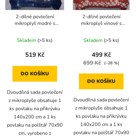
2-dílné povlečení
2-dílné povlečení
mikroplyš modré s
mikroplyš vínové s
bílým obrazem
bílým potiskem
140x200
140x200 s vánočním
Skladem
(>5 ks)
Skladem
(>5 ks)
motivem
519 Kč
499 Kč
699 Kč
(–28 %)
DO KOŠÍKU
DO KOŠÍKU
Dvoudílná sada povlečení
Dvoudílná sada povlečení
z mikroplyše obsahuje 1
z mikroplyše obsahuje 1
ks povlaku na přikrývku
ks povlaku na přikrývku
140x200 cm a 1 ks
140x200 cm a 1 ks
povlaku na polštář 70x90
povlaku na polštář 70x90
cm, vyrobeno z