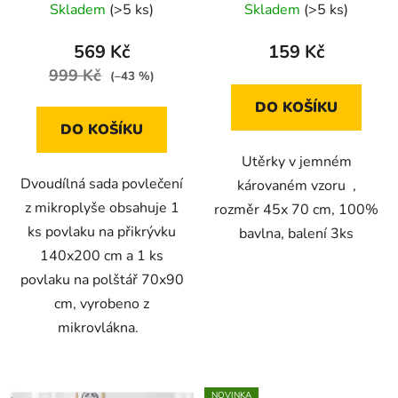
Skladem
(>5 ks)
Skladem
(>5 ks)
569 Kč
159 Kč
999 Kč
(–43 %)
DO KOŠÍKU
DO KOŠÍKU
Utěrky v jemném
Dvoudílná sada povlečení
károvaném vzoru ,
z mikroplyše obsahuje 1
rozměr 45x 70 cm, 100%
ks povlaku na přikrývku
bavlna, balení 3ks
140x200 cm a 1 ks
povlaku na polštář 70x90
cm, vyrobeno z
mikrovlákna.
NOVINKA