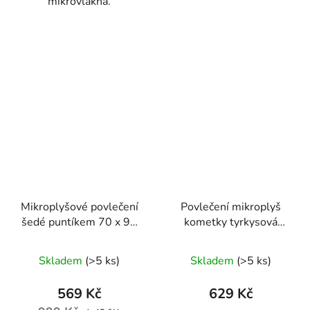
mikrovlákna.
Mikroplyšové povlečení
Povlečení mikroplyš
šedé puntíkem 70 x 90
kometky tyrkysová
cm, 140 x 220 cm
70x90/140x200cm
Skladem
(>5 ks)
Skladem
(>5 ks)
569 Kč
629 Kč