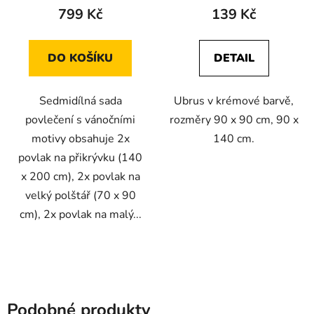
799 Kč
139 Kč
DO KOŠÍKU
DETAIL
Sedmidílná sada
Ubrus v krémové barvě,
povlečení s vánočními
rozměry 90 x 90 cm, 90 x
motivy obsahuje 2x
140 cm.
povlak na přikrývku (140
x 200 cm), 2x povlak na
velký polštář (70 x 90
cm), 2x povlak na malý...
Podobné produkty