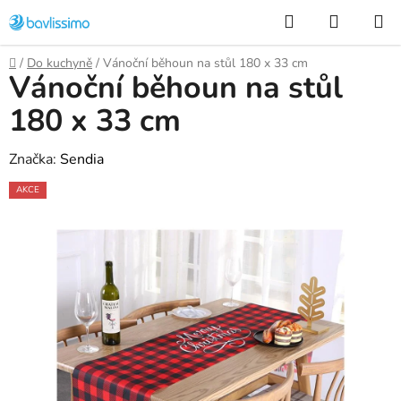
Přejít
Hledat
NÁKUP
na
KOŠÍK
obsah
Domů
/
Do kuchyně
/
Vánoční běhoun na stůl 180 x 33 cm
Vánoční běhoun na stůl
180 x 33 cm
Značka:
Sendia
AKCE