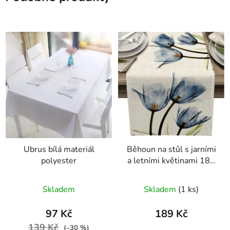
Ubrus bílá materiál
Běhoun na stůl s jarními
polyester
a letními květinami 183
x 33 cm
Skladem
Skladem
(1 ks)
97 Kč
189 Kč
139 Kč
(–30 %)