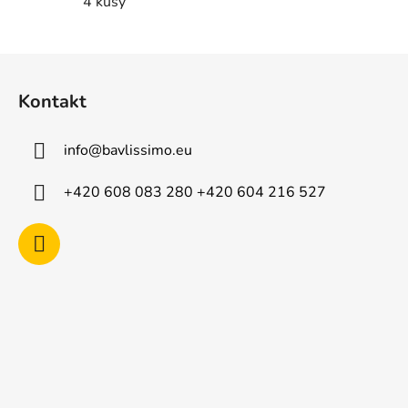
4 kusy
Z
á
Kontakt
p
a
info
@
bavlissimo.eu
t
í
+420 608 083 280 +420 604 216 527