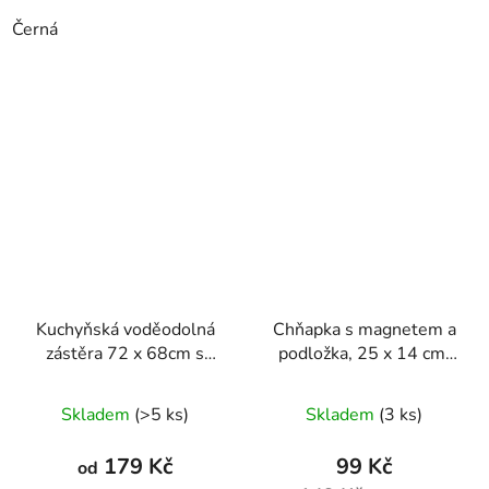
Černá
Kuchyňská voděodolná
Chňapka s magnetem a
zástěra 72 x 68cm s
podložka, 25 x 14 cm,
roztomilým medvídkem
16 x 16 cm
Skladem
(>5 ks)
Skladem
(3 ks)
179 Kč
99 Kč
od