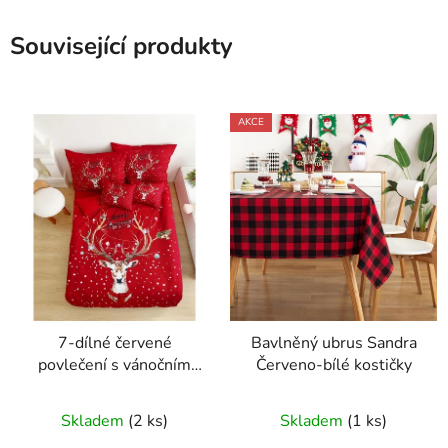
Související produkty
AKCE
7-dílné červené
Bavlněný ubrus Sandra
povlečení s vánočním
Červeno-bílé kostičky
motivem soby a darků
Skladem
(2 ks)
Skladem
(1 ks)