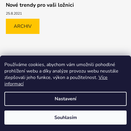
Nové trendy pro vaši ložnici
25.8.2021
ARCHIV
Shoptet.cz
GLAMI.CZ
FAVI.CZ
Heureka
BIANO.CZ
Používáme cookies, abychom vám umožnili pohodlné
MALL.CZ
prohlížení webu a díky analýze provozu webu neustále
zlepšovali jeho funkce, výkon a použitelnost.
Více
informací
Nastavení
Vytvořil Shoptet
Souhlasím
Copyright 2026
Bavlissimo.eu
. Všechna práva
vyhrazena.