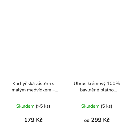
Kuchyňská zástěra s
Ubrus krémový 100%
malým medvídkem –
bavlněné plátno
voděodolná, s bočními
vyšívaný
panely
Skladem
(>5 ks)
Skladem
(5 ks)
179 Kč
299 Kč
od