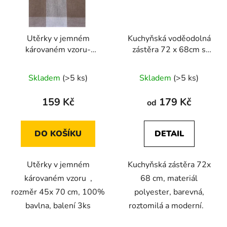
Utěrky v jemném
Kuchyňská voděodolná
károvaném vzoru-
zástěra 72 x 68cm s
hnědá 3ks
roztomilým medvídkem
Skladem
(>5 ks)
Skladem
(>5 ks)
159 Kč
179 Kč
od
DO KOŠÍKU
DETAIL
Utěrky v jemném
Kuchyňská zástěra 72x
károvaném vzoru ,
68 cm, materiál
rozměr 45x 70 cm, 100%
polyester, barevná,
bavlna, balení 3ks
roztomilá a moderní.