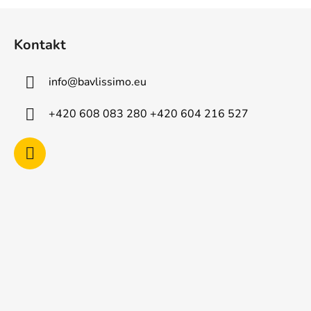
Z
á
Kontakt
p
a
info
@
bavlissimo.eu
t
í
+420 608 083 280 +420 604 216 527