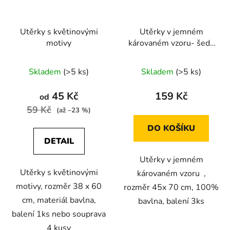
Utěrky s květinovými
Utěrky v jemném
motivy
károvaném vzoru- šedá
3ks
Skladem
(>5 ks)
Skladem
(>5 ks)
45 Kč
159 Kč
od
59 Kč
(až –23 %)
DO KOŠÍKU
DETAIL
Utěrky v jemném
Utěrky s květinovými
károvaném vzoru ,
motivy, rozměr 38 x 60
rozměr 45x 70 cm, 100%
cm, materiál bavlna,
bavlna, balení 3ks
balení 1ks nebo souprava
4 kusy