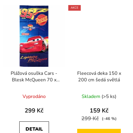
AKCE
Plážová osuška Cars -
Fleecová deka 150 x
Blesk McQueen 70 x
200 cm šedá světlá
140 cm
Vyprodáno
Skladem
(>5 ks)
299 Kč
159 Kč
299 Kč
(–46 %)
DETAIL