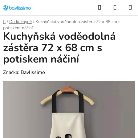
Přejít
Hledat
NÁKUP
na
KOŠÍK
obsah
Domů
/
Do kuchyně
/
Kuchyňská voděodolná zástěra 72 x 68 cm s
potiskem náčiní
Kuchyňská voděodolná
zástěra 72 x 68 cm s
potiskem náčiní
Značka:
Bavlissimo