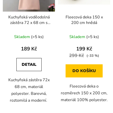
Kuchyňská voděodolná
Fleecová deka 150 x
zástěra 72 x 68 cm s
200 cm hnědá
potiskem zvířátek
Skladem
(>5 ks)
Skladem
(>5 ks)
189 Kč
199 Kč
299 Kč
(–33 %)
DETAIL
DO KOŠÍKU
Kuchyňská zástěra 72x
Fleecová deka o
68 cm, materiál
rozměrech 150 x 200 cm,
polyester. Barevná,
materiál 100% polyester.
roztomilá a moderní.