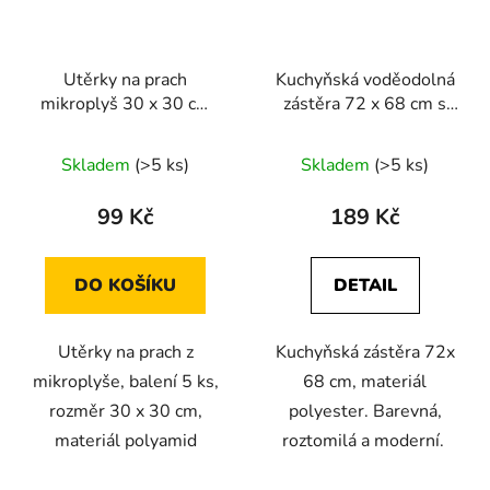
Utěrky na prach
Kuchyňská voděodolná
mikroplyš 30 x 30 cm
zástěra 72 x 68 cm s
balení 5 ks
potiskem zvířátek
Skladem
(>5 ks)
Skladem
(>5 ks)
99 Kč
189 Kč
DO KOŠÍKU
DETAIL
Utěrky na prach z
Kuchyňská zástěra 72x
mikroplyše, balení 5 ks,
68 cm, materiál
rozměr 30 x 30 cm,
polyester. Barevná,
materiál polyamid
roztomilá a moderní.