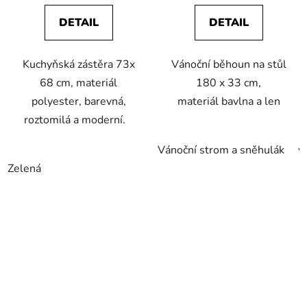
DETAIL
DETAIL
Kuchyňská zástěra 73x
Vánoční běhoun na stůl
68 cm, materiál
180 x 33 cm,
polyester, barevná,
materiál bavlna a len
roztomilá a moderní.
Vánoční strom a sněhulák
v
Zelená