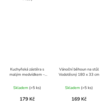
Kuchyňská zástěra s
Vánoční běhoun na stůl
malým medvídkem –
Vodotěsný 180 x 33 cm
voděodolná, s bočními
panely
Skladem
(>5 ks)
Skladem
(>5 ks)
179 Kč
169 Kč