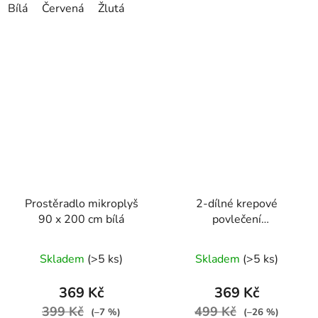
Bílá
Červená
Žlutá
Prostěradlo mikroplyš
2-dílné krepové
90 x 200 cm bílá
povlečení
140X200+70X90 se
šedým podkladem a
Skladem
(>5 ks)
Skladem
(>5 ks)
růžovými květy
369 Kč
369 Kč
399 Kč
499 Kč
(–7 %)
(–26 %)