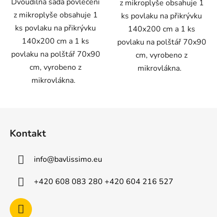
Dvoudílná sada povlečení
z mikroplyše obsahuje 1
z mikroplyše obsahuje 1
ks povlaku na přikrývku
ks povlaku na přikrývku
140x200 cm a 1 ks
140x200 cm a 1 ks
povlaku na polštář 70x90
povlaku na polštář 70x90
cm, vyrobeno z
cm, vyrobeno z
mikrovlákna.
mikrovlákna.
Z
á
Kontakt
p
a
info
@
bavlissimo.eu
t
í
+420 608 083 280 +420 604 216 527