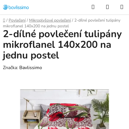
Přejít
Hledat
NÁKUP
na
KOŠÍK
obsah
Domů
/
Povlečení
/
Mikroplyšové povlečení
/
2-dílné povlečení tulipány
mikroflanel 140x200 na jednu postel
2-dílné povlečení tulipány
mikroflanel 140x200 na
jednu postel
Značka:
Bavlissimo