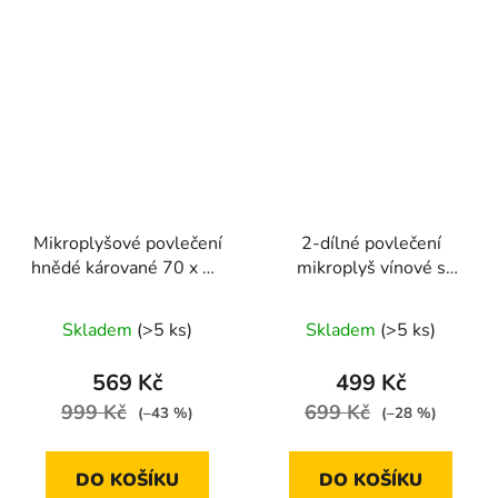
Mikroplyšové povlečení
2-dílné povlečení
hnědé kárované 70 x 90
mikroplyš vínové s
cm, 140 x 200 cm
bílým potiskem
140x200 s vánočním
Skladem
(>5 ks)
Skladem
(>5 ks)
motivem
569 Kč
499 Kč
999 Kč
699 Kč
(–43 %)
(–28 %)
DO KOŠÍKU
DO KOŠÍKU