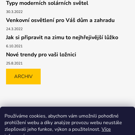
Typy moderních solárních světel
30.3.2022
Venkovní osvětlení pro Váš dům a zahradu
24.3.2022
Jak si připravit na zimu to nejhřejivější lůžko
6.10.2021
Nové trendy pro vaši ložnici
25.8.2021
ARCHIV
Shoptet.cz
GLAMI.CZ
FAVI.CZ
Heureka
BIANO.CZ
Používáme cookies, abychom vám umožnili pohodlné
MALL.CZ
prohlížení webu a díky analýze provozu webu neustále
zlepšovali jeho funkce, výkon a použitelnost.
Více