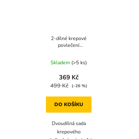
2-dílné krepové
povlečení
140X200+70X90 s
květy červené růže
Skladem
(>5 ks)
369 Kč
499 Kč
(–26 %)
DO KOŠÍKU
Dvoudílná sada
krepového