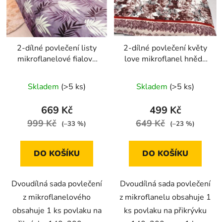
2-dílné povlečení listy
2-dílné povlečení květy
mikroflanelové fialová
love mikroflanel hnědá
140x200 na jednu
140x200 na jednu
postel
postel
Skladem
(>5 ks)
Skladem
(>5 ks)
669 Kč
499 Kč
999 Kč
649 Kč
(–33 %)
(–23 %)
DO KOŠÍKU
DO KOŠÍKU
Dvoudílná sada povlečení
Dvoudílná sada povlečení
z mikroflanelového
z mikroflanelu obsahuje 1
obsahuje 1 ks povlaku na
ks povlaku na přikrývku