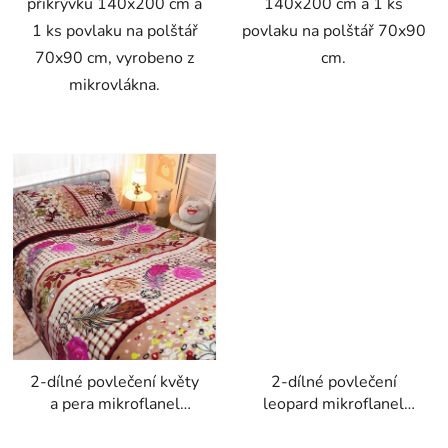
přikrývku 140x200 cm a
140x200 cm a 1 ks
1 ks povlaku na polštář
povlaku na polštář 70x90
70x90 cm, vyrobeno z
cm.
mikrovlákna.
2-dílné povlečení květy
2-dílné povlečení
a pera mikroflanel
leopard mikroflanel
béžová 140x200 na
140x200 na jednu