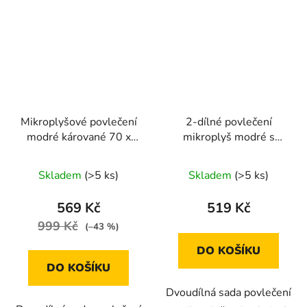
Mikroplyšové povlečení
2-dílné povlečení
modré kárované 70 x
mikroplyš modré s
90 cm, 140 x 200 cm
bílým obrazem
140x200
Skladem
(>5 ks)
Skladem
(>5 ks)
569 Kč
519 Kč
999 Kč
(–43 %)
DO KOŠÍKU
DO KOŠÍKU
Dvoudílná sada povlečení