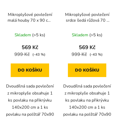
Mikroplyšové povlečení
Mikroplyšové povlečení
malá houby 70 x 90 cm,
srdce šedá růžová 70 x
140 x 200 cm
90 cm , 140 x 200 cm
Skladem
(>5 ks)
Skladem
(>5 ks)
569 Kč
569 Kč
999 Kč
999 Kč
(–43 %)
(–43 %)
DO KOŠÍKU
DO KOŠÍKU
Dvoudílná sada povlečení
Dvoudílná sada povlečení
z mikroplyše obsahuje 1
z mikroplyše obsahuje 1
ks povlaku na přikrývku
ks povlaku na přikrývku
140x200 cm a 1 ks
140x200 cm a 1 ks
povlaku na polštář 70x90
povlaku na polštář 70x90