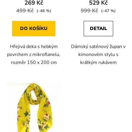
269 Kč
529 Kč
499 Kč
999 Kč
(–46 %)
(–47 %)
DO KOŠÍKU
DETAIL
Hřejivá deka s hebkým
Dámský saténový župan v
povrchem z mikroflanelu,
kimonovém stylu s
rozměr 150 x 200 cm
krátkým rukávem