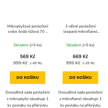
Mikroplyšové povlečení
2-dílné povlečení
srdce šedá růžová 70 x
leopard mikroflanel
90 cm , 140 x 200 cm
140x200 na jednu
postel
Skladem
(>5 ks)
Skladem
(>5 ks)
569 Kč
669 Kč
999 Kč
999 Kč
(–43 %)
(–33 %)
DO KOŠÍKU
DO KOŠÍKU
Dvoudílná sada povlečení
Dvoudílná sada povlečení
z mikroplyše obsahuje 1
z mikroflanel obsahuje 1
ks povlaku na přikrývku
ks povlaku na přikrývku