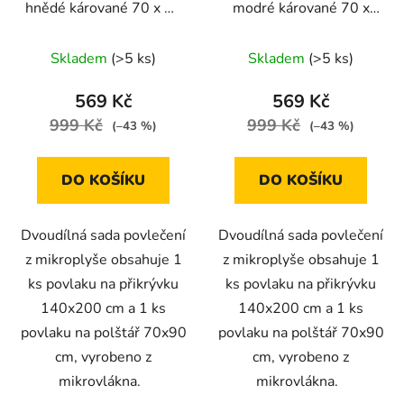
hnědé kárované 70 x 90
modré kárované 70 x
cm, 140 x 200 cm
90 cm, 140 x 200 cm
Skladem
(>5 ks)
Skladem
(>5 ks)
569 Kč
569 Kč
999 Kč
999 Kč
(–43 %)
(–43 %)
DO KOŠÍKU
DO KOŠÍKU
Dvoudílná sada povlečení
Dvoudílná sada povlečení
z mikroplyše obsahuje 1
z mikroplyše obsahuje 1
ks povlaku na přikrývku
ks povlaku na přikrývku
140x200 cm a 1 ks
140x200 cm a 1 ks
povlaku na polštář 70x90
povlaku na polštář 70x90
cm, vyrobeno z
cm, vyrobeno z
mikrovlákna.
mikrovlákna.