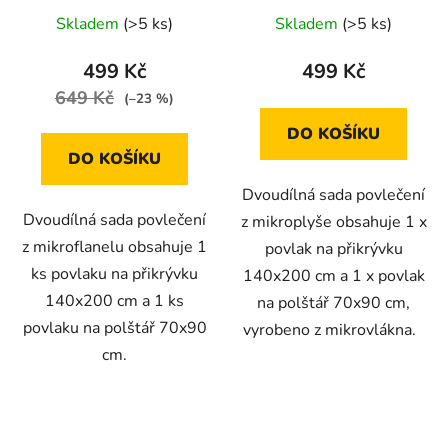
postel
Skladem
(>5 ks)
Skladem
(>5 ks)
499 Kč
499 Kč
649 Kč
(–23 %)
DO KOŠÍKU
DO KOŠÍKU
Dvoudílná sada povlečení
Dvoudílná sada povlečení
z mikroplyše obsahuje 1 x
z mikroflanelu obsahuje 1
povlak na přikrývku
ks povlaku na přikrývku
140x200 cm a 1 x povlak
140x200 cm a 1 ks
na polštář 70x90 cm,
povlaku na polštář 70x90
vyrobeno z mikrovlákna.
cm.