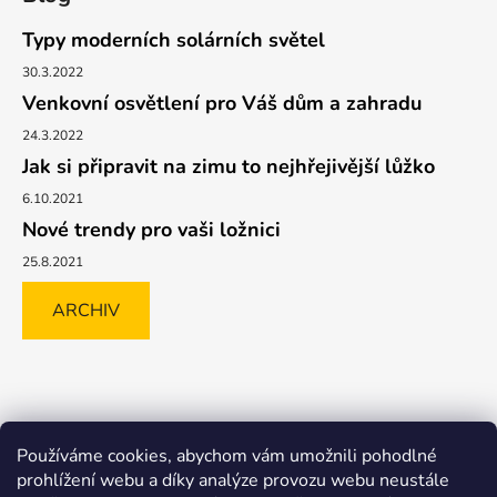
Typy moderních solárních světel
30.3.2022
Venkovní osvětlení pro Váš dům a zahradu
24.3.2022
Jak si připravit na zimu to nejhřejivější lůžko
6.10.2021
Nové trendy pro vaši ložnici
25.8.2021
ARCHIV
Shoptet.cz
GLAMI.CZ
FAVI.CZ
Heureka
BIANO.CZ
Používáme cookies, abychom vám umožnili pohodlné
MALL.CZ
prohlížení webu a díky analýze provozu webu neustále