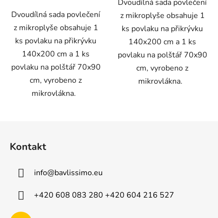
Dvoudílná sada povlečení
Dvoudílná sada povlečení
z mikroplyše obsahuje 1
z mikroplyše obsahuje 1
ks povlaku na přikrývku
ks povlaku na přikrývku
140x200 cm a 1 ks
140x200 cm a 1 ks
povlaku na polštář 70x90
povlaku na polštář 70x90
cm, vyrobeno z
cm, vyrobeno z
mikrovlákna.
mikrovlákna.
Z
á
Kontakt
p
a
info
@
bavlissimo.eu
t
í
+420 608 083 280 +420 604 216 527