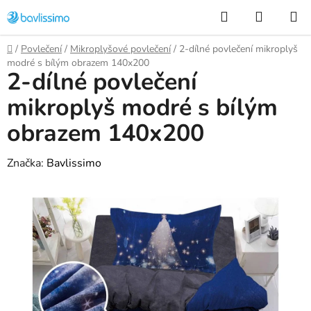
Přejít
Hledat
NÁKUP
na
KOŠÍK
obsah
Domů
/
Povlečení
/
Mikroplyšové povlečení
/
2-dílné povlečení mikroplyš
modré s bílým obrazem 140x200
2-dílné povlečení
mikroplyš modré s bílým
obrazem 140x200
Značka:
Bavlissimo