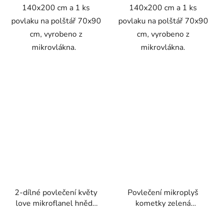
140x200 cm a 1 ks
140x200 cm a 1 ks
povlaku na polštář 70x90
povlaku na polštář 70x90
cm, vyrobeno z
cm, vyrobeno z
mikrovlákna.
mikrovlákna.
2-dílné povlečení květy
Povlečení mikroplyš
love mikroflanel hnědá
kometky zelená
140x200 na jednu
70x90/140x200cm