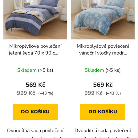
Mikroplyšové povlečení
Mikroplyšové povlečení
jeleni šedá 70 x 90 cm ,
vánoční vločky modré
140 x 200 cm
70 x 90 cm, 140 x 200
cm
Skladem
(>5 ks)
Skladem
(>5 ks)
569 Kč
569 Kč
999 Kč
999 Kč
(–43 %)
(–43 %)
DO KOŠÍKU
DO KOŠÍKU
Dvoudílná sada povlečení
Dvoudílná sada povlečení