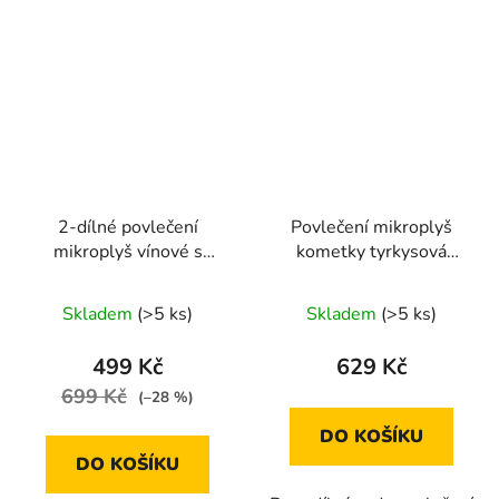
2-dílné povlečení
Povlečení mikroplyš
mikroplyš vínové s
kometky tyrkysová
bílým potiskem
70x90/140x200cm
140x200 s vánočním
Skladem
(>5 ks)
Skladem
(>5 ks)
motivem
499 Kč
629 Kč
699 Kč
(–28 %)
DO KOŠÍKU
DO KOŠÍKU