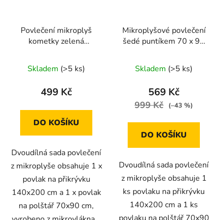
Povlečení mikroplyš
Mikroplyšové povlečení
kometky zelená
šedé puntíkem 70 x 90
70x90/140x200cm
cm, 140 x 220 cm
Skladem
(>5 ks)
Skladem
(>5 ks)
499 Kč
569 Kč
999 Kč
(–43 %)
DO KOŠÍKU
DO KOŠÍKU
Dvoudílná sada povlečení
Dvoudílná sada povlečení
z mikroplyše obsahuje 1 x
z mikroplyše obsahuje 1
povlak na přikrývku
ks povlaku na přikrývku
140x200 cm a 1 x povlak
140x200 cm a 1 ks
na polštář 70x90 cm,
povlaku na polštář 70x90
vyrobeno z mikrovlákna.