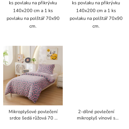
ks povlaku na přikrývku
ks povlaku na přikrývku
140x200 cm a 1 ks
140x200 cm a 1 ks
povlaku na polštář 70x90
povlaku na polštář 70x90
cm.
cm.
Mikroplyšové povlečení
2-dílné povlečení
srdce šedá růžová 70 x
mikroplyš vínové s
90 cm , 140 x 200 cm
bílým potiskem