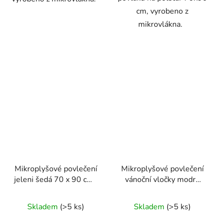
cm, vyrobeno z
mikrovlákna.
Mikroplyšové povlečení
Mikroplyšové povlečení
jeleni šedá 70 x 90 cm ,
vánoční vločky modré
140 x 200 cm
70 x 90 cm, 140 x 200
cm
Skladem
(>5 ks)
Skladem
(>5 ks)