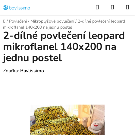
Přejít
Hledat
NÁKUP
na
KOŠÍK
obsah
Domů
/
Povlečení
/
Mikroplyšové povlečení
/
2-dílné povlečení leopard
mikroflanel 140x200 na jednu postel
2-dílné povlečení leopard
mikroflanel 140x200 na
jednu postel
Značka:
Bavlissimo