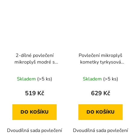
2-dílné povlečení
Povlečení mikroplyš
mikroplyš modré s
kometky tyrkysová
bílým obrazem
70x90/140x200cm
140x200
Skladem
(>5 ks)
Skladem
(>5 ks)
519 Kč
629 Kč
DO KOŠÍKU
DO KOŠÍKU
Dvoudílná sada povlečení
Dvoudílná sada povlečení