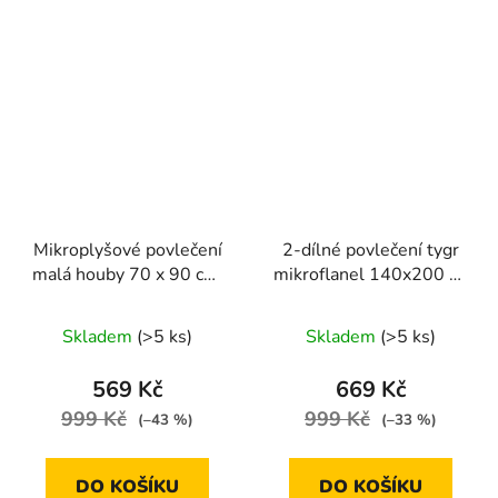
Mikroplyšové povlečení
2-dílné povlečení tygr
malá houby 70 x 90 cm,
mikroflanel 140x200 na
140 x 200 cm
jednu postel
Skladem
(>5 ks)
Skladem
(>5 ks)
569 Kč
669 Kč
999 Kč
999 Kč
(–43 %)
(–33 %)
DO KOŠÍKU
DO KOŠÍKU