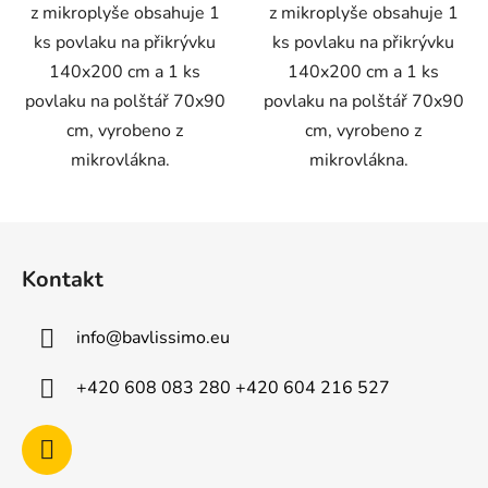
z mikroplyše obsahuje 1
z mikroplyše obsahuje 1
ks povlaku na přikrývku
ks povlaku na přikrývku
140x200 cm a 1 ks
140x200 cm a 1 ks
povlaku na polštář 70x90
povlaku na polštář 70x90
cm, vyrobeno z
cm, vyrobeno z
mikrovlákna.
mikrovlákna.
Z
á
Kontakt
p
a
info
@
bavlissimo.eu
t
í
+420 608 083 280 +420 604 216 527