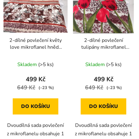
2-dílné povlečení květy
2-dílné povlečení
love mikroflanel hnědá
tulipány mikroflanel
140x200 na jednu
140x200 na jednu
postel
postel
Skladem
(>5 ks)
Skladem
(>5 ks)
499 Kč
499 Kč
649 Kč
649 Kč
(–23 %)
(–23 %)
DO KOŠÍKU
DO KOŠÍKU
Dvoudílná sada povlečení
Dvoudílná sada povlečení
z mikroflanelu obsahuje 1
z mikroflanelu obsahuje 1