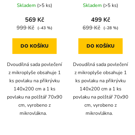
140x200 s vánočním
Skladem
(>5 ks)
Skladem
(>5 ks)
motivem
569 Kč
499 Kč
999 Kč
699 Kč
(–43 %)
(–28 %)
DO KOŠÍKU
DO KOŠÍKU
Dvoudílná sada povlečení
Dvoudílná sada povlečení
z mikroplyše obsahuje 1
z mikroplyše obsahuje 1
ks povlaku na přikrývku
ks povlaku na přikrývku
140x200 cm a 1 ks
140x200 cm a 1 ks
povlaku na polštář 70x90
povlaku na polštář 70x90
cm, vyrobeno z
cm, vyrobeno z
mikrovlákna.
mikrovlákna.