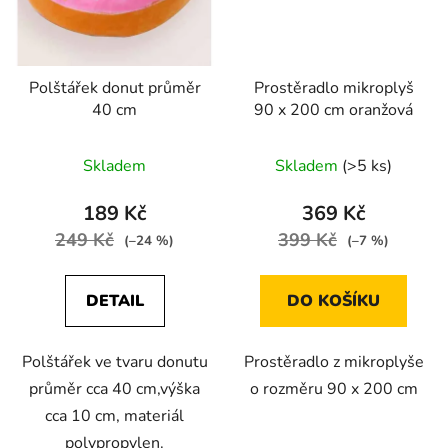
Polštářek donut průměr
Prostěradlo mikroplyš
40 cm
90 x 200 cm oranžová
Skladem
Skladem
(>5 ks)
189 Kč
369 Kč
249 Kč
399 Kč
(–24 %)
(–7 %)
DETAIL
DO KOŠÍKU
Polštářek ve tvaru donutu
Prostěradlo z mikroplyše
průměr cca 40 cm,výška
o rozměru 90 x 200 cm
cca 10 cm, materiál
polypropylen.