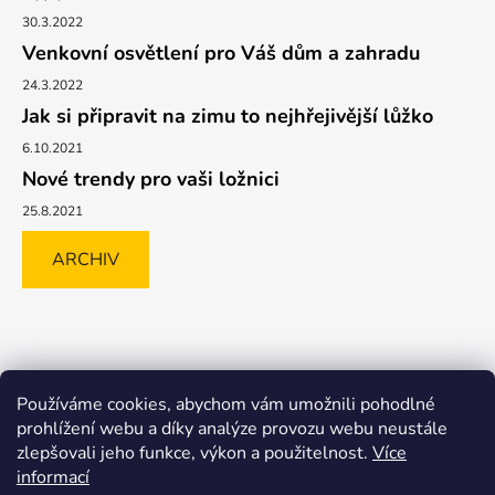
30.3.2022
Venkovní osvětlení pro Váš dům a zahradu
24.3.2022
Jak si připravit na zimu to nejhřejivější lůžko
6.10.2021
Nové trendy pro vaši ložnici
25.8.2021
ARCHIV
Shoptet.cz
GLAMI.CZ
FAVI.CZ
Heureka
BIANO.CZ
Používáme cookies, abychom vám umožnili pohodlné
MALL.CZ
prohlížení webu a díky analýze provozu webu neustále
zlepšovali jeho funkce, výkon a použitelnost.
Více
informací