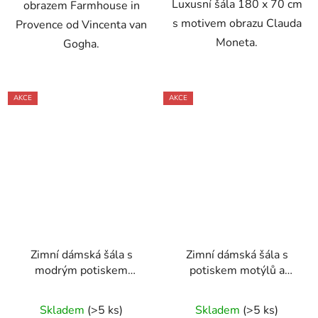
Luxusní šála 180 x 70 cm
obrazem Farmhouse in
s motivem obrazu Clauda
Provence od Vincenta van
Moneta.
Gogha.
AKCE
AKCE
Zimní dámská šála s
Zimní dámská šála s
modrým potiskem
potiskem motýlů a
květiny 170 x 90 cm
květin 170 x 90 cm
Skladem
(>5 ks)
Skladem
(>5 ks)