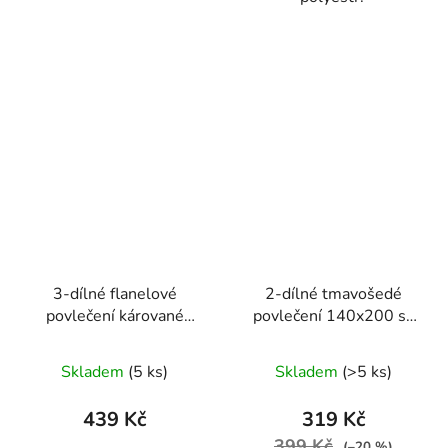
3-dílné flanelové
2-dílné tmavošedé
povlečení kárované
povlečení 140x200 se
krémově zelené
žlutými slunečnicemi
140x200 cm
Skladem
(5 ks)
Skladem
(>5 ks)
439 Kč
319 Kč
399 Kč
(–20 %)