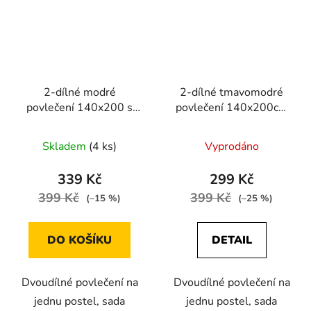
2-dílné modré
2-dílné tmavomodré
povlečení 140x200 s
povlečení 140x200cm
bílými a bleděmodrými
se zlatymi srdci
nápisy LOVE
Skladem
(4 ks)
Vyprodáno
339 Kč
299 Kč
399 Kč
399 Kč
(–15 %)
(–25 %)
DO KOŠÍKU
DETAIL
Dvoudílné povlečení na
Dvoudílné povlečení na
jednu postel, sada
jednu postel, sada