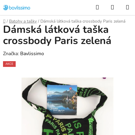
Přejít
Hledat
NÁKUP
na
KOŠÍK
obsah
Domů
/
Batohy a tašky
/
Dámská látková taška crossbody Paris zelená
Dámská látková taška
crossbody Paris zelená
Značka:
Bavlissimo
AKCE