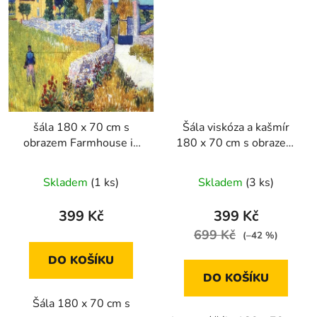
šála 180 x 70 cm s
Šála viskóza a kašmír
obrazem Farmhouse in
180 x 70 cm s obrazem
Provence od Vincenta
Lekníny od Clauda
van Gogha
Moneta
Skladem
(1 ks)
Skladem
(3 ks)
399 Kč
399 Kč
699 Kč
(–42 %)
DO KOŠÍKU
DO KOŠÍKU
Šála 180 x 70 cm s