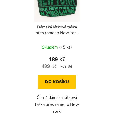
Dámská látková taška
přes rameno New York
zelená
Skladem
(>5 ks)
189 Kč
499 Kč
(–62 %)
DO KOŠÍKU
Černá dámská látková
taška přes rameno New
York