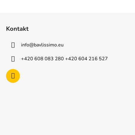
Z
á
Kontakt
p
a
info
@
bavlissimo.eu
t
í
+420 608 083 280 +420 604 216 527