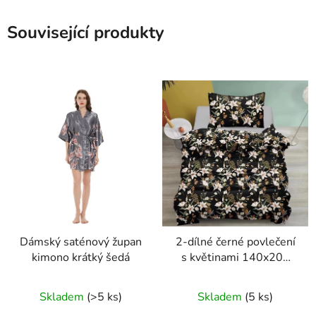
Související produkty
Dámský saténový župan
2-dílné černé povlečení
kimono krátký šedá
s květinami 140x200
pro jednu postel
Skladem
(>5 ks)
Skladem
(5 ks)