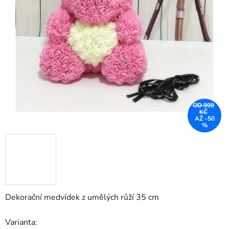
OD 999
KČ
AŽ –50
%
Dekorační medvídek z umělých růží 35 cm
Varianta: