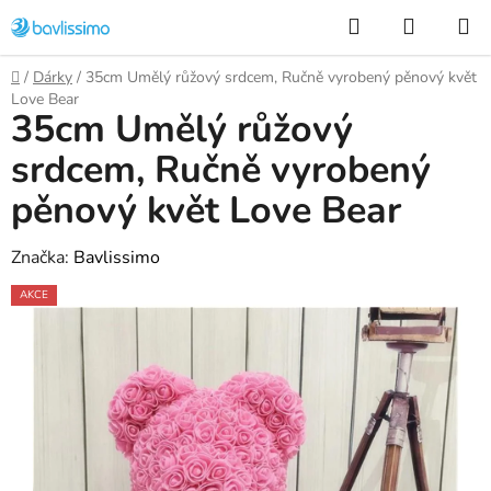
Přejít
Hledat
NÁKUP
na
KOŠÍK
obsah
Domů
/
Dárky
/
35cm Umělý růžový srdcem, Ručně vyrobený pěnový květ
Love Bear
35cm Umělý růžový
srdcem, Ručně vyrobený
pěnový květ Love Bear
Značka:
Bavlissimo
AKCE