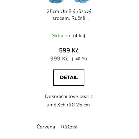
25cm Umělý růžový
srdcem, Ručně
vyrobený pěnový květ
Love Bear
Skladem
(4 ks)
599 Kč
999 Kč
(–40 %)
DETAIL
Dekorační love bear z
umělých růží 25 cm
Červená
Růžová