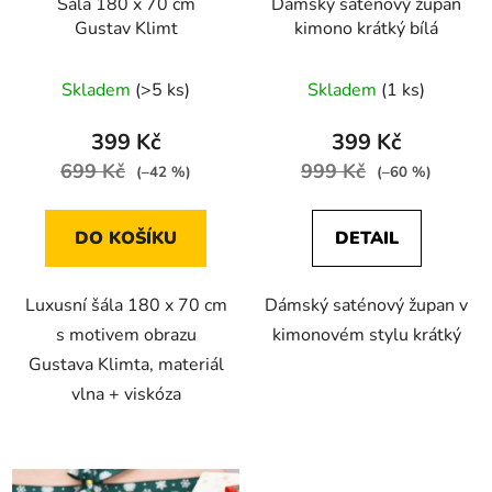
Šála 180 x 70 cm
Dámský saténový župan
Gustav Klimt
kimono krátký bílá
Skladem
(>5 ks)
Skladem
(1 ks)
399 Kč
399 Kč
699 Kč
999 Kč
(–42 %)
(–60 %)
DO KOŠÍKU
DETAIL
Luxusní šála 180 x 70 cm
Dámský saténový župan v
s motivem obrazu
kimonovém stylu krátký
Gustava Klimta, materiál
vlna + viskóza