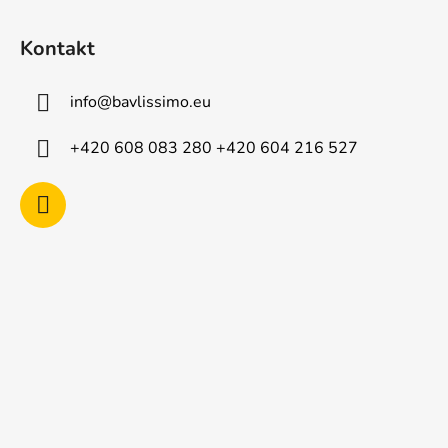
Z
á
Kontakt
p
a
info
@
bavlissimo.eu
t
í
+420 608 083 280 +420 604 216 527