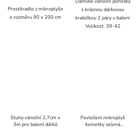
Dámské vánoční ponožky
Prostěradlo z mikroplyše
s krásnou dárkovou
o rozměru 90 x 200 cm
krabičkou 2 páry v balení
Velikost: 39-42
Stuha vánoční 2,7cm x
Povlečení mikroplyš
3m pro balení dárků
kometky zelená
70x90/140x200cm