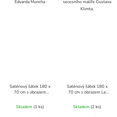
Edvarda Muncha
secesního malíře Gustava
Klimta.
Saténový šátek 180 x
Saténový šátek 180 x
70 cm s obrazem
70 cm s obrazem Le
SAINT-PAUL
Matador od Pabla
HOSPITAL AT SAINT-
Picassa
Skladem
(1 ks)
Skladem
(2 ks)
RÉMY od van Gogha