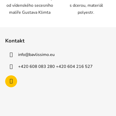
od vídenského secesního
s dcerou, materiál
malíře Gustava Klimta
polyestr.
Z
á
Kontakt
p
a
info
@
bavlissimo.eu
t
í
+420 608 083 280 +420 604 216 527