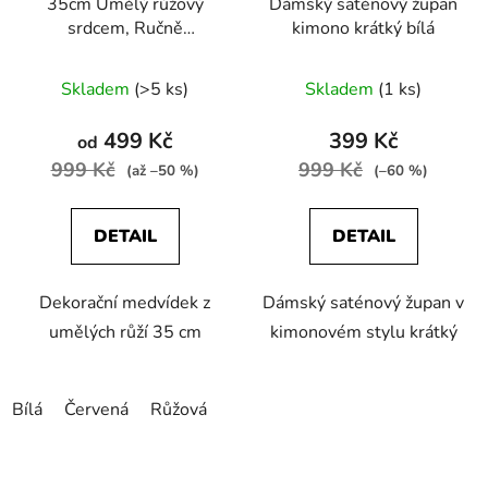
35cm Umělý růžový
Dámský saténový župan
srdcem, Ručně
kimono krátký bílá
vyrobený pěnový květ
Love Bear
Skladem
(>5 ks)
Skladem
(1 ks)
499 Kč
399 Kč
od
999 Kč
999 Kč
(až –50 %)
(–60 %)
DETAIL
DETAIL
Dekorační medvídek z
Dámský saténový župan v
umělých růží 35 cm
kimonovém stylu krátký
Bílá
Červená
Růžová