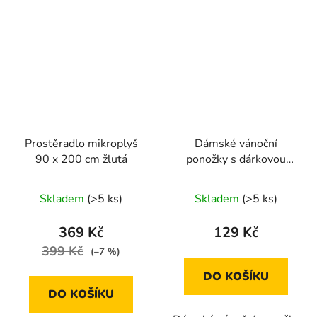
Prostěradlo mikroplyš
Dámské vánoční
90 x 200 cm žlutá
ponožky s dárkovou
krabičkou-2 páry v
balení 39-42
Skladem
(>5 ks)
Skladem
(>5 ks)
369 Kč
129 Kč
399 Kč
(–7 %)
DO KOŠÍKU
DO KOŠÍKU