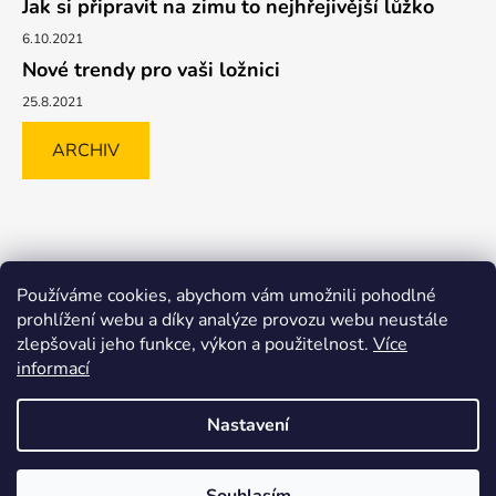
Jak si připravit na zimu to nejhřejivější lůžko
6.10.2021
Nové trendy pro vaši ložnici
25.8.2021
ARCHIV
Shoptet.cz
GLAMI.CZ
FAVI.CZ
Heureka
BIANO.CZ
Používáme cookies, abychom vám umožnili pohodlné
MALL.CZ
prohlížení webu a díky analýze provozu webu neustále
zlepšovali jeho funkce, výkon a použitelnost.
Více
informací
Nastavení
Vytvořil Shoptet