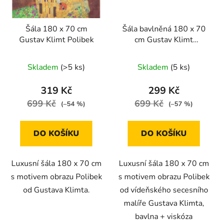
Šála 180 x 70 cm
Šála bavlněná 180 x 70
Gustav Klimt Polibek
cm Gustav Klimt
Polibek
Skladem
(>5 ks)
Skladem
(5 ks)
319 Kč
299 Kč
699 Kč
699 Kč
(–54 %)
(–57 %)
DO KOŠÍKU
DO KOŠÍKU
Luxusní šála 180 x 70 cm
Luxusní šála 180 x 70 cm
s motivem obrazu Polibek
s motivem obrazu Polibek
od Gustava Klimta.
od vídeňského secesního
malíře Gustava Klimta,
bavlna + viskóza