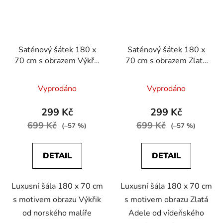
Saténový šátek 180 x
Saténový šátek 180 x
70 cm s obrazem Výkřik
70 cm s obrazem Zlatá
od Edvarda Muncha
Adele od Gustava
Klimta
Vyprodáno
Vyprodáno
299 Kč
299 Kč
699 Kč
699 Kč
(–57 %)
(–57 %)
DETAIL
DETAIL
Luxusní šála 180 x 70 cm
Luxusní šála 180 x 70 cm
s motivem obrazu Výkřik
s motivem obrazu Zlatá
od norského malíře
Adele od vídeňského