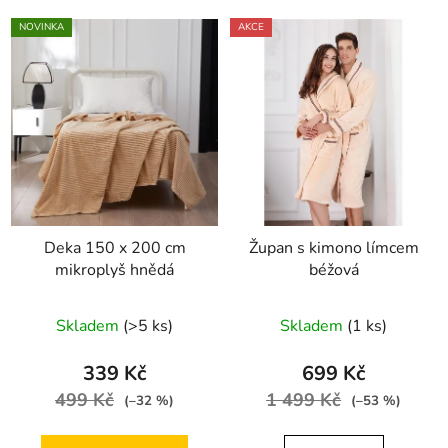
NOVINKA
AKCE
Deka 150 x 200 cm
Župan s kimono límcem
mikroplyš hnědá
béžová
Skladem
(>5 ks)
Skladem
(1 ks)
339 Kč
699 Kč
499 Kč
1 499 Kč
(–32 %)
(–53 %)