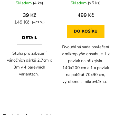
Skladem
(4 ks)
Skladem
(>5 ks)
39 Kč
499 Kč
149 Kč
(–73 %)
DO KOŠÍKU
DETAIL
Dvoudílná sada povlečení
Stuha pro zabalení
z mikroplyše obsahuje 1 x
vánočních dárků 2,7cm x
povlak na přikrývku
3m v 4 barevních
140x200 cm a 1 x povlak
variantách.
na polštář 70x90 cm,
vyrobeno z mikrovlákna.