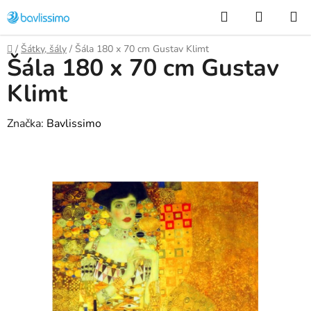
Přejít
Hledat
NÁKUP
na
KOŠÍK
obsah
Domů
/
Šátky, šály
/
Šála 180 x 70 cm Gustav Klimt
Šála 180 x 70 cm Gustav
Klimt
Značka:
Bavlissimo