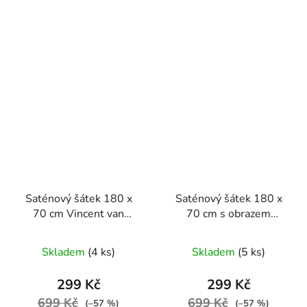
Saténový šátek 180 x
Saténový šátek 180 x
70 cm Vincent van
70 cm s obrazem
Gogh Květoucí zahrada
Červená vinice od
Vincenta van Gogha
Skladem
(4 ks)
Skladem
(5 ks)
299 Kč
299 Kč
699 Kč
699 Kč
(–57 %)
(–57 %)