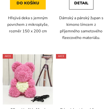
DO KOŠÍKU
DETAIL
Hřejivá deka s jemným
Dámský a pánský župan s
povrchem z mikroplyše,
kimono límcem z
rozměr 150 x 200 cm
příjemného sametového
fleecového materiálu.
AKCE
AKCE