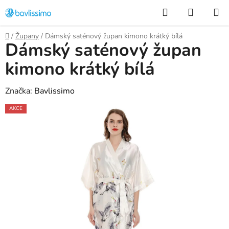
Přejít
Hledat
NÁKUP
na
KOŠÍK
obsah
Domů
/
Župany
/
Dámský saténový župan kimono krátký bílá
Dámský saténový župan
kimono krátký bílá
Značka:
Bavlissimo
AKCE