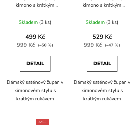
kimono s krátkým
kimono s krátkým
rukávem červená
rukávem růžová
Skladem
(3 ks)
Skladem
(3 ks)
499 Kč
529 Kč
999 Kč
999 Kč
(–50 %)
(–47 %)
DETAIL
DETAIL
Dámský saténový župan v
Dámský saténový župan v
kimonovém stylu s
kimonovém stylu s
krátkým rukávem
krátkým rukávem
AKCE