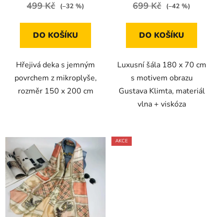
499 Kč
699 Kč
(–32 %)
(–42 %)
DO KOŠÍKU
DO KOŠÍKU
Hřejivá deka s jemným
Luxusní šála 180 x 70 cm
povrchem z mikroplyše,
s motivem obrazu
rozměr 150 x 200 cm
Gustava Klimta, materiál
vlna + viskóza
AKCE