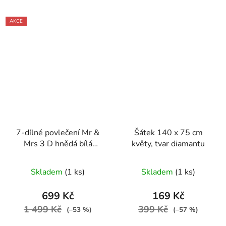
AKCE
7-dílné povlečení Mr &
Šátek 140 x 75 cm
Mrs 3 D hnědá bílá
květy, tvar diamantu
140x200 na dvě
postele
Skladem
(1 ks)
Skladem
(1 ks)
699 Kč
169 Kč
1 499 Kč
399 Kč
(–53 %)
(–57 %)