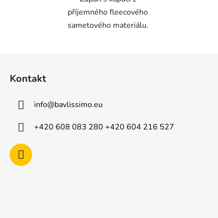
příjemného fleecového
sametového materiálu.
Z
á
Kontakt
p
a
info
@
bavlissimo.eu
t
í
+420 608 083 280 +420 604 216 527