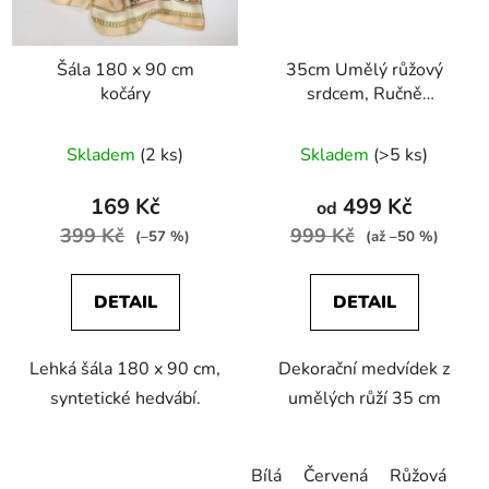
Šála 180 x 90 cm
35cm Umělý růžový
kočáry
srdcem, Ručně
vyrobený pěnový květ
Love Bear
Skladem
(2 ks)
Skladem
(>5 ks)
169 Kč
499 Kč
od
399 Kč
999 Kč
(–57 %)
(až –50 %)
DETAIL
DETAIL
Lehká šála 180 x 90 cm,
Dekorační medvídek z
syntetické hedvábí.
umělých růží 35 cm
Bílá
Červená
Růžová