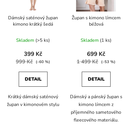
Dámský saténový župan
Župan s kimono límcem
kimono krátký šedá
béžová
Skladem
(>5 ks)
Skladem
(1 ks)
399 Kč
699 Kč
999 Kč
1 499 Kč
(–60 %)
(–53 %)
DETAIL
DETAIL
Krátký dámský saténový
Dámský a pánský župan s
župan v kimonovém stylu
kimono límcem z
příjemného sametového
fleecového materiálu.