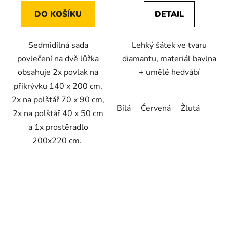
DO KOŠÍKU
DETAIL
Sedmidílná sada
Lehký šátek ve tvaru
povlečení na dvě lůžka
diamantu, materiál bavlna
obsahuje 2x povlak na
+ umělé hedvábí
přikrývku 140 x 200 cm,
2x na polštář 70 x 90 cm,
Bílá
Červená
Žlutá
2x na polštář 40 x 50 cm
a 1x prostěradlo
200x220 cm.