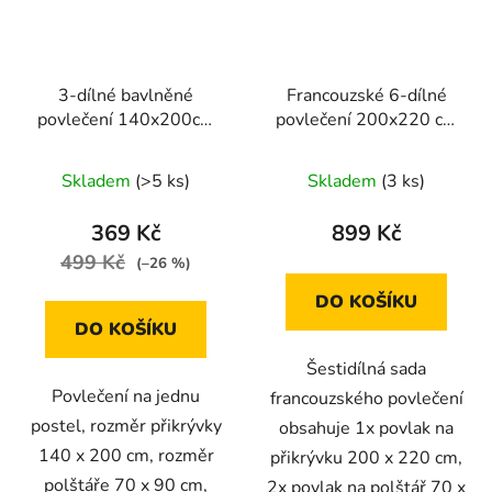
3-dílné bavlněné
Francouzské 6-dílné
povlečení 140x200cm
povlečení 200x220 cm
barevný motýl
(světle béžová se vzory
větví)
Skladem
(>5 ks)
Skladem
(3 ks)
369 Kč
899 Kč
499 Kč
(–26 %)
DO KOŠÍKU
DO KOŠÍKU
Šestidílná sada
Povlečení na jednu
francouzského povlečení
postel, rozměr přikrývky
obsahuje 1x povlak na
140 x 200 cm, rozměr
přikrývku 200 x 220 cm,
polštáře 70 x 90 cm,
2x povlak na polštář 70 x