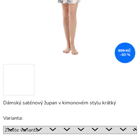
999 KČ
–60 %
Dámský saténový župan v kimonovém stylu krátký
Varianta: