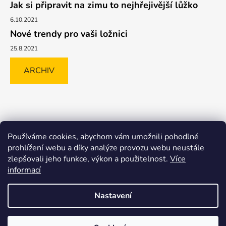
Jak si připravit na zimu to nejhřejivější lůžko
6.10.2021
Nové trendy pro vaši ložnici
25.8.2021
ARCHIV
Shoptet.cz
GLAMI.CZ
FAVI.CZ
Heureka
BIANO.CZ
Používáme cookies, abychom vám umožnili pohodlné
MALL.CZ
prohlížení webu a díky analýze provozu webu neustále
zlepšovali jeho funkce, výkon a použitelnost.
Více
informací
Nastavení
Vytvořil Shoptet