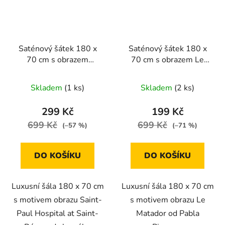
Saténový šátek 180 x
Saténový šátek 180 x
70 cm s obrazem
70 cm s obrazem Le
SAINT-PAUL
Matador od Pabla
HOSPITAL AT SAINT-
Picassa
Skladem
(1 ks)
Skladem
(2 ks)
RÉMY od van Gogha
299 Kč
199 Kč
699 Kč
699 Kč
(–57 %)
(–71 %)
DO KOŠÍKU
DO KOŠÍKU
Luxusní šála 180 x 70 cm
Luxusní šála 180 x 70 cm
s motivem obrazu Saint-
s motivem obrazu Le
Paul Hospital at Saint-
Matador od Pabla