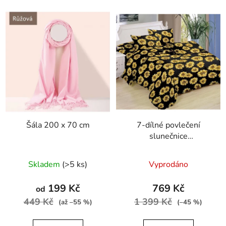
Šála 200 x 70 cm
7-dílné povlečení
slunečnice
bavlna/mikrovlákno
černá žlutá 140x200 na
Skladem
(>5 ks)
Vyprodáno
dvě postele
199 Kč
769 Kč
od
449 Kč
1 399 Kč
(až –55 %)
(–45 %)