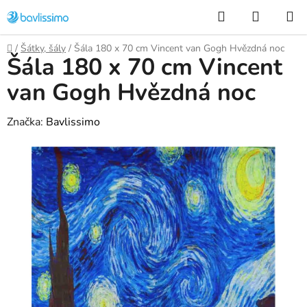
Přejít
Hledat
NÁKUP
na
KOŠÍK
obsah
Domů
/
Šátky, šály
/
Šála 180 x 70 cm Vincent van Gogh Hvězdná noc
Šála 180 x 70 cm Vincent
van Gogh Hvězdná noc
Značka:
Bavlissimo