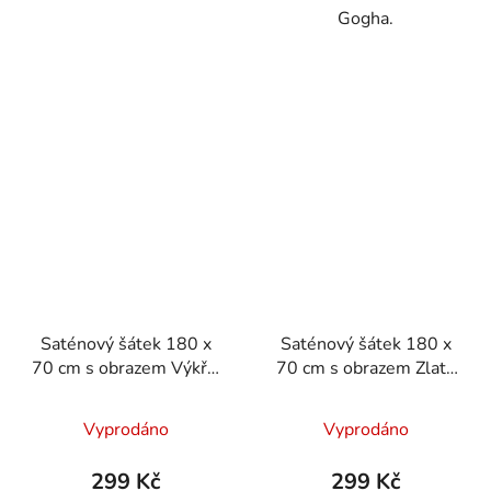
Gogha.
Saténový šátek 180 x
Saténový šátek 180 x
70 cm s obrazem Výkřik
70 cm s obrazem Zlatá
od Edvarda Muncha
Adele od Gustava
Klimta
Vyprodáno
Vyprodáno
299 Kč
299 Kč