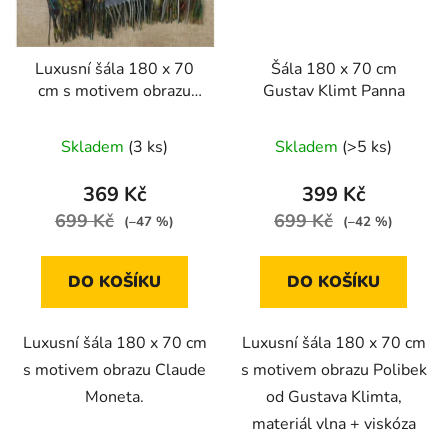
Luxusní šála 180 x 70
Šála 180 x 70 cm
cm s motivem obrazu
Gustav Klimt Panna
Claude Moneta
Skladem
(3 ks)
Skladem
(>5 ks)
369 Kč
399 Kč
699 Kč
699 Kč
(–47 %)
(–42 %)
DO KOŠÍKU
DO KOŠÍKU
Luxusní šála 180 x 70 cm
Luxusní šála 180 x 70 cm
s motivem obrazu Claude
s motivem obrazu Polibek
Moneta.
od Gustava Klimta,
materiál vlna + viskóza