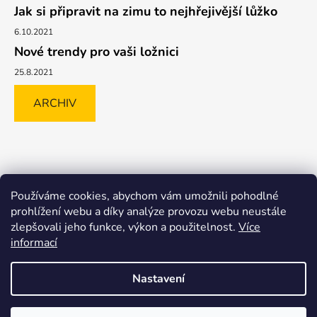
Jak si připravit na zimu to nejhřejivější lůžko
6.10.2021
Nové trendy pro vaši ložnici
25.8.2021
ARCHIV
Shoptet.cz
GLAMI.CZ
FAVI.CZ
Heureka
BIANO.CZ
Používáme cookies, abychom vám umožnili pohodlné
MALL.CZ
prohlížení webu a díky analýze provozu webu neustále
zlepšovali jeho funkce, výkon a použitelnost.
Více
informací
Nastavení
Vytvořil Shoptet