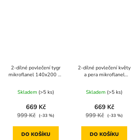
2-dílné povlečení tygr
2-dílné povlečení květy
mikroflanel 140x200 na
a pera mikroflanel
jednu postel
béžová 140x200 na
jednu postel
Skladem
(>5 ks)
Skladem
(>5 ks)
669 Kč
669 Kč
999 Kč
999 Kč
(–33 %)
(–33 %)
DO KOŠÍKU
DO KOŠÍKU