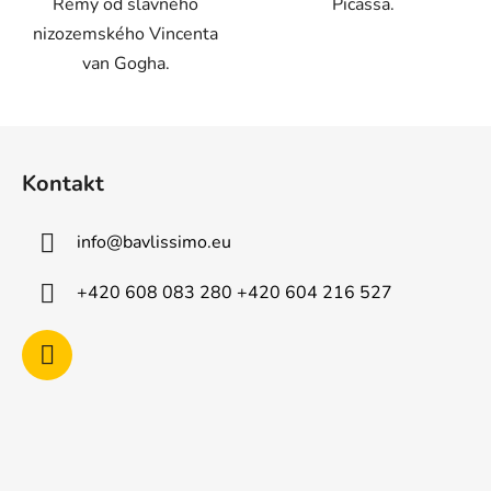
Rémy od slavného
Picassa.
nizozemského Vincenta
van Gogha.
Z
á
Kontakt
p
a
info
@
bavlissimo.eu
t
í
+420 608 083 280 +420 604 216 527