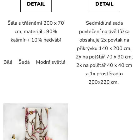
DETAIL
DETAIL
Šála s třásněmi 200 x 70
Sedmidílná sada
cm, materiál : 90%
povlečení na dvě lůžka
kašmír + 10% hedvábí
obsahuje 2x povlak na
přikrývku 140 x 200 cm,
2x na polštář 70 x 90 cm,
Bílá
Šedá
Modrá světlá
Červená
Oranžová
Růžová
2x na polštář 40 x 40 cm
a 1x prostěradlo
200x220 cm.