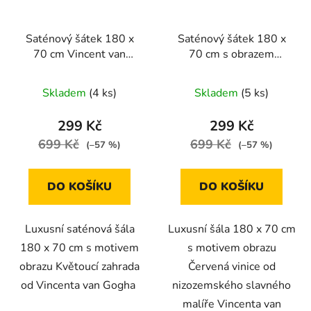
Saténový šátek 180 x
Saténový šátek 180 x
70 cm Vincent van
70 cm s obrazem
Gogh Květoucí zahrada
Červená vinice od
Vincenta van Gogha
Skladem
(4 ks)
Skladem
(5 ks)
299 Kč
299 Kč
699 Kč
699 Kč
(–57 %)
(–57 %)
DO KOŠÍKU
DO KOŠÍKU
Luxusní saténová šála
Luxusní šála 180 x 70 cm
180 x 70 cm s motivem
s motivem obrazu
obrazu Květoucí zahrada
Červená vinice od
od Vincenta van Gogha
nizozemského slavného
malíře Vincenta van