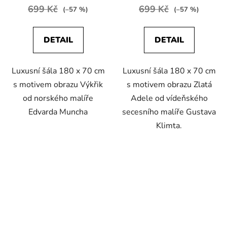
699 Kč
699 Kč
(–57 %)
(–57 %)
DETAIL
DETAIL
Luxusní šála 180 x 70 cm
Luxusní šála 180 x 70 cm
s motivem obrazu Výkřik
s motivem obrazu Zlatá
od norského malíře
Adele od vídeňského
Edvarda Muncha
secesního malíře Gustava
Klimta.