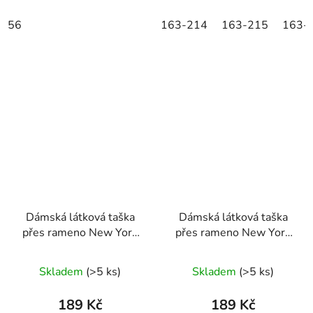
56
163-214
163-215
163-
Dámská látková taška
Dámská látková taška
přes rameno New York
přes rameno New York
bílá
zelená
Skladem
(>5 ks)
Skladem
(>5 ks)
189 Kč
189 Kč