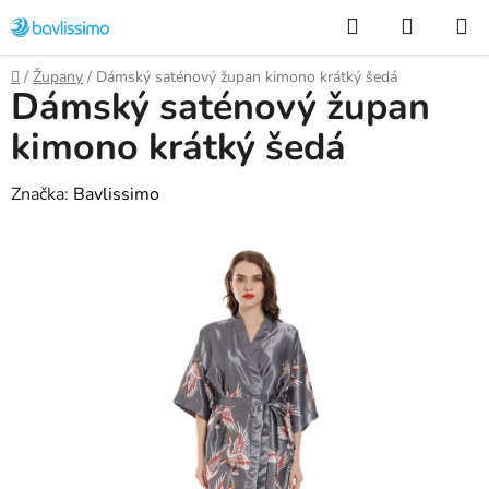
Přejít
Hledat
NÁKUP
na
KOŠÍK
obsah
Domů
/
Župany
/
Dámský saténový župan kimono krátký šedá
Dámský saténový župan
kimono krátký šedá
Značka:
Bavlissimo