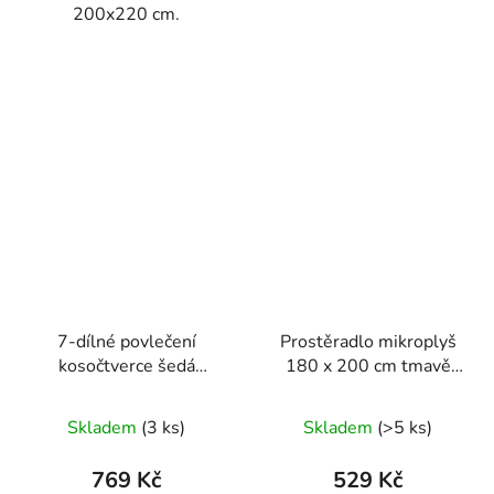
200x220 cm.
7-dílné povlečení
Prostěradlo mikroplyš
kosočtverce šedá
180 x 200 cm tmavě
140x200 na dvě
šedé
postele
Skladem
(3 ks)
Skladem
(>5 ks)
769 Kč
529 Kč