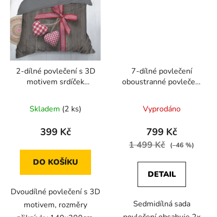
2-dílné povlečení s 3D
7-dílné povlečení
motivem srdíček
oboustranné povlečení
140x200cm
na 2 postel šedo-bílé s
jednolůžkové
puntíkem 140x200
Skladem
(2 ks)
Vyprodáno
399 Kč
799 Kč
1 499 Kč
(–46 %)
DO KOŠÍKU
DETAIL
Dvoudílné povlečení s 3D
Sedmidílná sada
motivem, rozměry