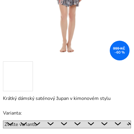
999 KČ
–60 %
Krátký dámský saténový župan v kimonovém stylu
Varianta: