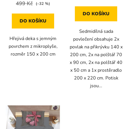
499 Kč
(–32 %)
DO KOŠÍKU
DO KOŠÍKU
Sedmidílná sada
Hřejivá deka s jemným
povlečení obsahuje 2x
povrchem z mikroplyše,
povlak na přikrývku 140 x
rozměr 150 x 200 cm
200 cm, 2x na polštář 70
x 90 cm, 2x na polštář 40
x 50 cm a 1x prostěradlo
200 x 220 cm. Potisk
jsou...