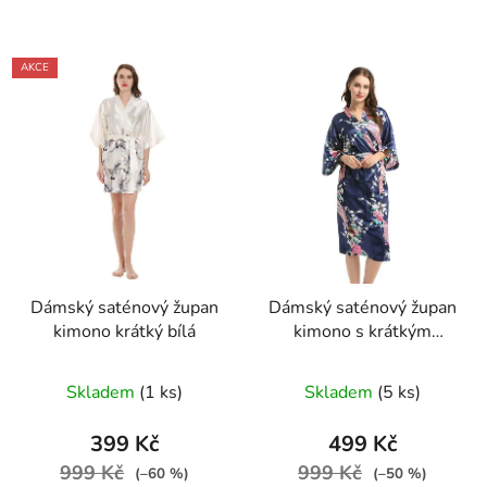
AKCE
Dámský saténový župan
Dámský saténový župan
kimono krátký bílá
kimono s krátkým
rukávem modrá
Skladem
(1 ks)
Skladem
(5 ks)
399 Kč
499 Kč
999 Kč
999 Kč
(–60 %)
(–50 %)