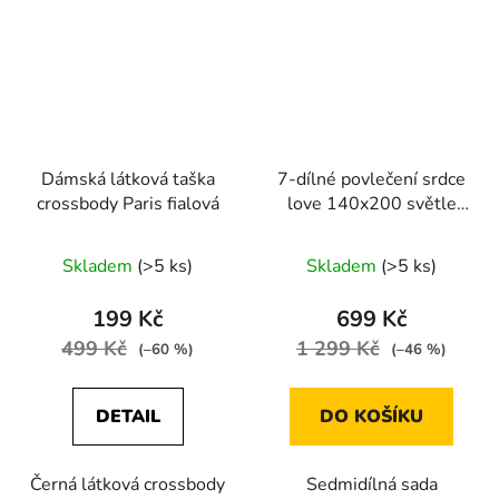
Dámská látková taška
7-dílné povlečení srdce
crossbody Paris fialová
love 140x200 světle
hnědá a hnědá
Skladem
(>5 ks)
Skladem
(>5 ks)
199 Kč
699 Kč
499 Kč
1 299 Kč
(–60 %)
(–46 %)
DETAIL
DO KOŠÍKU
Černá látková crossbody
Sedmidílná sada