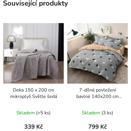
Související produkty
Deka 150 x 200 cm
7-dílné povlečení
mikroplyš Světle šedá
bavlné 140x200 cm
šedé s černými a bílými
srdíčky
Skladem
(>5 ks)
Skladem
(3 ks)
339 Kč
799 Kč