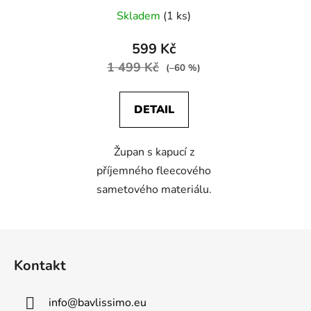
Skladem
(1 ks)
599 Kč
1 499 Kč
(–60 %)
DETAIL
Župan s kapucí z
příjemného fleecového
sametového materiálu.
Z
á
Kontakt
p
a
info
@
bavlissimo.eu
t