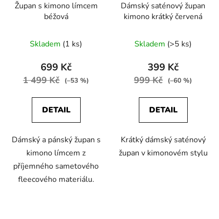
Župan s kimono límcem
Dámský saténový župan
béžová
kimono krátký červená
Skladem
(1 ks)
Skladem
(>5 ks)
699 Kč
399 Kč
1 499 Kč
999 Kč
(–53 %)
(–60 %)
DETAIL
DETAIL
Dámský a pánský župan s
Krátký dámský saténový
kimono límcem z
župan v kimonovém stylu
příjemného sametového
fleecového materiálu.