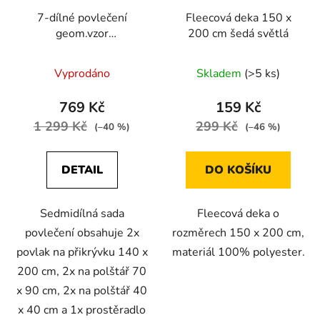
7-dílné povlečení
Fleecová deka 150 x
geom.vzor
200 cm šedá světlá
bavlna/mikrovlákno
růžová šedá 140x200
Vyprodáno
Skladem
(>5 ks)
na dvě postele
769 Kč
159 Kč
1 299 Kč
299 Kč
(–40 %)
(–46 %)
DETAIL
DO KOŠÍKU
Sedmidílná sada
Fleecová deka o
povlečení obsahuje 2x
rozměrech 150 x 200 cm,
povlak na přikrývku 140 x
materiál 100% polyester.
200 cm, 2x na polštář 70
x 90 cm, 2x na polštář 40
x 40 cm a 1x prostěradlo