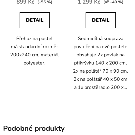
899 Kč
1 299 Kč
(–55 %)
(až –40 %)
DETAIL
DETAIL
Přehoz na postel
Sedmidílná souprava
má standardní rozměr
povlečení na dvě postele
200x240 cm, materiál
obsahuje 2x povlak na
polyester.
přikrývku 140 x 200 cm,
2x na polštář 70 x 90 cm,
2x na polštář 40 x 50 cm
a 1x prostěradlo 200 x...
Podobné produkty