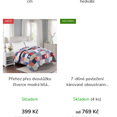
cm
hedvábí
AKCE
NOVINKA
Přehoz přes dvoulůžko
7-dílné povlečení
čtverce modrá bílá
kárované oboustranné
červená
140x200 cm na dvě
postele
Skladem
Skladem
(4 ks)
399 Kč
769 Kč
od