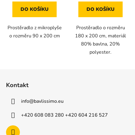
DO KOŠÍKU
DO KOŠÍKU
Prostěradlo z mikroplyše
Prostěradlo o rozměru
o rozměru 90 x 200 cm
180 x 200 cm, materiál
80% bavlna, 20%
polyester.
Z
á
Kontakt
p
a
info
@
bavlissimo.eu
t
í
+420 608 083 280 +420 604 216 527