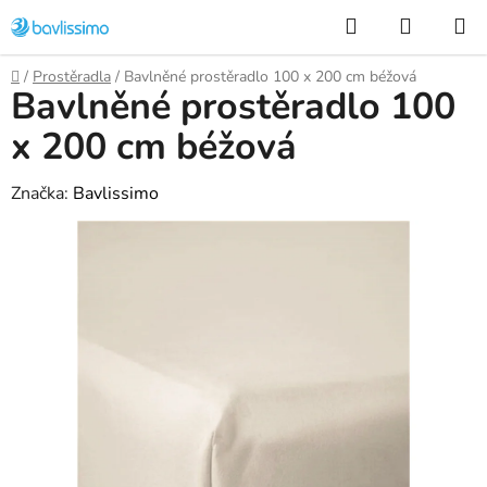
Přejít
Hledat
NÁKUP
na
KOŠÍK
obsah
Domů
/
Prostěradla
/
Bavlněné prostěradlo 100 x 200 cm béžová
Bavlněné prostěradlo 100
x 200 cm béžová
Značka:
Bavlissimo