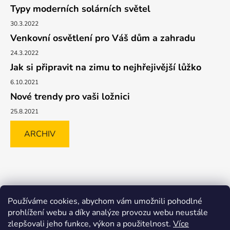
Typy moderních solárních světel
30.3.2022
Venkovní osvětlení pro Váš dům a zahradu
24.3.2022
Jak si připravit na zimu to nejhřejivější lůžko
6.10.2021
Nové trendy pro vaši ložnici
25.8.2021
ARCHIV
Shoptet.cz
GLAMI.CZ
FAVI.CZ
Heureka
BIANO.CZ
Používáme cookies, abychom vám umožnili pohodlné
MALL.CZ
prohlížení webu a díky analýze provozu webu neustále
zlepšovali jeho funkce, výkon a použitelnost.
Více