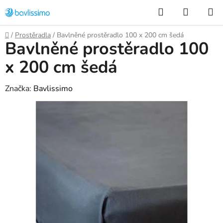
Přejít
Hledat
NÁKUP
na
KOŠÍK
obsah
Domů
/
Prostěradla
/
Bavlněné prostěradlo 100 x 200 cm šedá
Bavlněné prostěradlo 100
x 200 cm šedá
Značka:
Bavlissimo