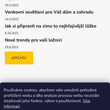
30.3.2022
Venkovní osvětlení pro Váš dům a zahradu
24.3.2022
Jak si připravit na zimu to nejhřejivější lůžko
6.10.2021
Nové trendy pro vaši ložnici
25.8.2021
ARCHIV
Shoptet.cz
GLAMI.CZ
FAVI.CZ
Heureka
BIANO.CZ
Používáme cookies, abychom vám umožnili pohodlné
MALL.CZ
prohlížení webu a díky analýze provozu webu neustále
zlepšovali jeho funkce, výkon a použitelnost.
Více
informací