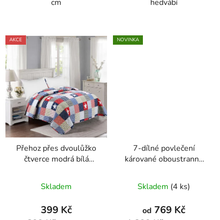
cm
hedvábí
AKCE
NOVINKA
Přehoz přes dvoulůžko
7-dílné povlečení
čtverce modrá bílá
kárované oboustranné
červená
140x200 cm na dvě
postele
Skladem
Skladem
(4 ks)
399 Kč
769 Kč
od