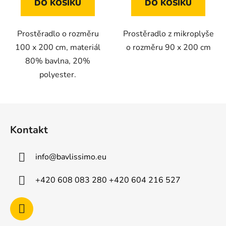
DO KOŠÍKU
DO KOŠÍKU
Prostěradlo o rozměru
Prostěradlo z mikroplyše
100 x 200 cm, materiál
o rozměru 90 x 200 cm
80% bavlna, 20%
polyester.
Z
á
Kontakt
p
a
info
@
bavlissimo.eu
t
í
+420 608 083 280 +420 604 216 527