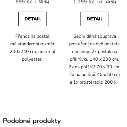
899 Kč
1 299 Kč
(–55 %)
(až –40 %)
DETAIL
DETAIL
Přehoz na postel
Sedmidílná souprava
má standardní rozměr
povlečení na dvě postele
200x240 cm, materiál
obsahuje 2x povlak na
polyester.
přikrývku 140 x 200 cm,
2x na polštář 70 x 90 cm,
2x na polštář 40 x 50 cm
a 1x prostěradlo 200 x...
Podobné produkty