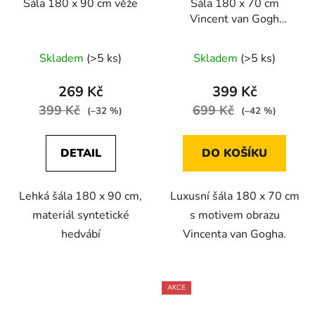
Šála 180 x 90 cm věže
Šála 180 x 70 cm
Vincent van Gogh
Hvězdná noc
Skladem
(>5 ks)
Skladem
(>5 ks)
269 Kč
399 Kč
399 Kč
699 Kč
(–32 %)
(–42 %)
DETAIL
DO KOŠÍKU
Lehká šála 180 x 90 cm,
Luxusní šála 180 x 70 cm
materiál syntetické
s motivem obrazu
hedvábí
Vincenta van Gogha.
AKCE