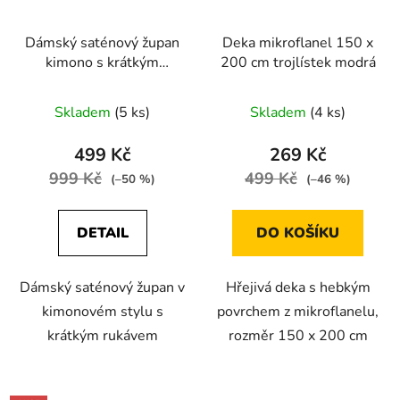
Dámský saténový župan
Deka mikroflanel 150 x
kimono s krátkým
200 cm trojlístek modrá
rukávem modrá
Skladem
(5 ks)
Skladem
(4 ks)
499 Kč
269 Kč
999 Kč
499 Kč
(–50 %)
(–46 %)
DETAIL
DO KOŠÍKU
Dámský saténový župan v
Hřejivá deka s hebkým
kimonovém stylu s
povrchem z mikroflanelu,
krátkým rukávem
rozměr 150 x 200 cm