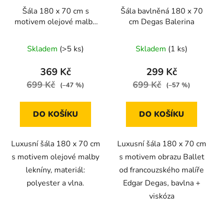
Šála 180 x 70 cm s
Šála bavlněná 180 x 70
motivem olejové malby
cm Degas Balerina
lekníny
Skladem
(>5 ks)
Skladem
(1 ks)
369 Kč
299 Kč
699 Kč
699 Kč
(–47 %)
(–57 %)
DO KOŠÍKU
DO KOŠÍKU
Luxusní šála 180 x 70 cm
Luxusní šála 180 x 70 cm
s motivem olejové malby
s motivem obrazu Ballet
lekníny, materiál:
od francouzského malíře
polyester a vlna.
Edgar Degas, bavlna +
viskóza