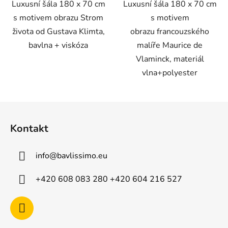
Luxusní šála 180 x 70 cm
Luxusní šála 180 x 70 cm
s motivem obrazu Strom
s motivem
života od Gustava Klimta,
obrazu francouzského
bavlna + viskóza
malíře Maurice de
Vlaminck, materiál
vlna+polyester
Z
á
Kontakt
p
a
info
@
bavlissimo.eu
t
í
+420 608 083 280 +420 604 216 527