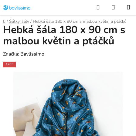
Přejít
Hledat
NÁKUP
na
KOŠÍK
obsah
Domů
/
Šátky, šály
/
Hebká šála 180 x 90 cm s malbou květin a ptáčků
Hebká šála 180 x 90 cm s
malbou květin a ptáčků
Značka:
Bavlissimo
AKCE