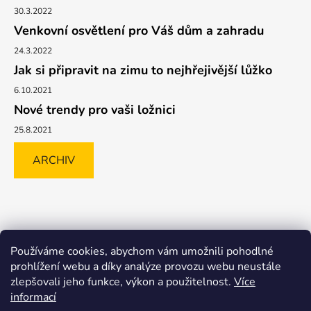
30.3.2022
Venkovní osvětlení pro Váš dům a zahradu
24.3.2022
Jak si připravit na zimu to nejhřejivější lůžko
6.10.2021
Nové trendy pro vaši ložnici
25.8.2021
ARCHIV
Shoptet.cz
GLAMI.CZ
FAVI.CZ
Heureka
BIANO.CZ
Používáme cookies, abychom vám umožnili pohodlné
MALL.CZ
prohlížení webu a díky analýze provozu webu neustále
zlepšovali jeho funkce, výkon a použitelnost.
Více
informací