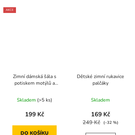
AKCE
Zimní dámská šála s
Dětské zimní rukavice
potiskem motýlů a
palčáky
květin 170 x 90 cm
Skladem
(>5 ks)
Skladem
199 Kč
169 Kč
249 Kč
(–32 %)
DO KOŠÍKU