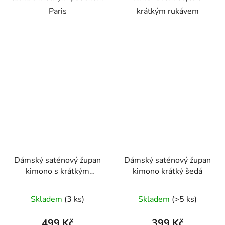
Paris
krátkým rukávem
Dámský saténový župan
Dámský saténový župan
kimono s krátkým
kimono krátký šedá
rukávem červená
Skladem
(3 ks)
Skladem
(>5 ks)
499 Kč
399 Kč