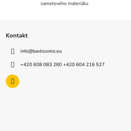
sametového materiálu.
Z
á
Kontakt
p
a
info
@
bavlissimo.eu
t
í
+420 608 083 280 +420 604 216 527