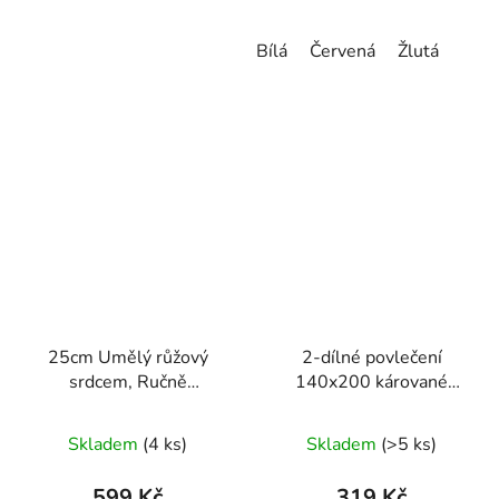
Bílá
Červená
Žlutá
25cm Umělý růžový
2-dílné povlečení
srdcem, Ručně
140x200 kárované
vyrobený pěnový květ
černobílé
Love Bear
Skladem
(4 ks)
Skladem
(>5 ks)
599 Kč
319 Kč