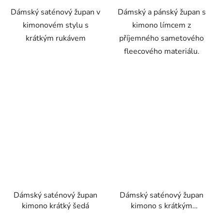
Dámský saténový župan v
Dámský a pánský župan s
kimonovém stylu s
kimono límcem z
krátkým rukávem
příjemného sametového
fleecového materiálu.
Dámský saténový župan
Dámský saténový župan
kimono krátký šedá
kimono s krátkým
rukávem červená