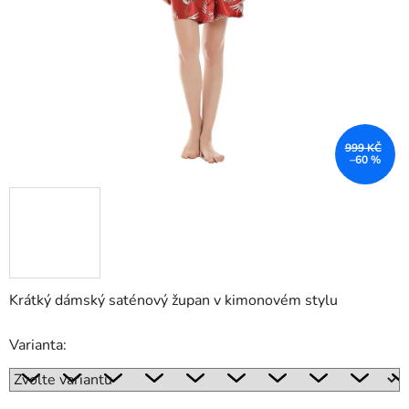
999 KČ
–60 %
Krátký dámský saténový župan v kimonovém stylu
Varianta: