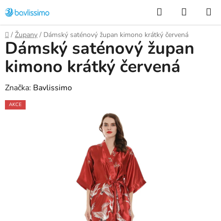
Přejít
Hledat
NÁKUP
na
KOŠÍK
obsah
Domů
/
Župany
/
Dámský saténový župan kimono krátký červená
Dámský saténový župan
kimono krátký červená
Značka:
Bavlissimo
AKCE