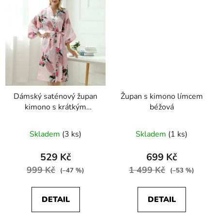
Dámský saténový župan
Župan s kimono límcem
kimono s krátkým
béžová
rukávem růžová
Skladem
(3 ks)
Skladem
(1 ks)
529 Kč
699 Kč
999 Kč
1 499 Kč
(–47 %)
(–53 %)
DETAIL
DETAIL