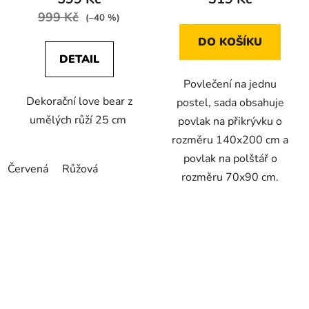
999 Kč
(–40 %)
DO KOŠÍKU
DETAIL
Povlečení na jednu
Dekorační love bear z
postel, sada obsahuje
umělých růží 25 cm
povlak na přikrývku o
rozměru 140x200 cm a
povlak na polštář o
Červená
Růžová
rozměru 70x90 cm.