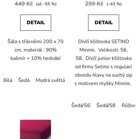
449 Kč
299 Kč
(až –55 %)
(–43 %)
DETAIL
DETAIL
Šála s třásněmi 200 x 70
Dívčí kšiltovka SETINO
cm, materiál : 90%
Minnie. Velikosti: 56,
kašmír + 10% hedvábí
58. Dívčí junior kšiltovka
od firmy Setino s regulací
obvodu hlavy na suchý zip
Bílá
Šedá
Modrá světlá
Červená
Oranžová
Růžová
s motivem myšky Minnie.
Šedá/56
Šedá/58
Růžová